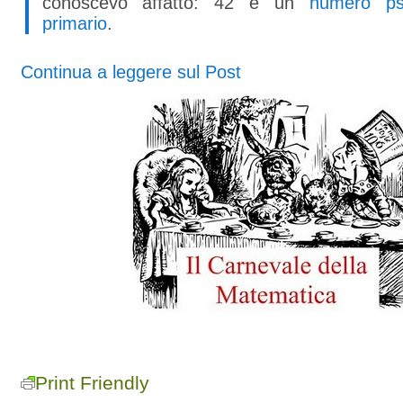
conoscevo affatto: 42 è un
numero pse
primario
.
Continua a leggere sul Post
Print Friendly