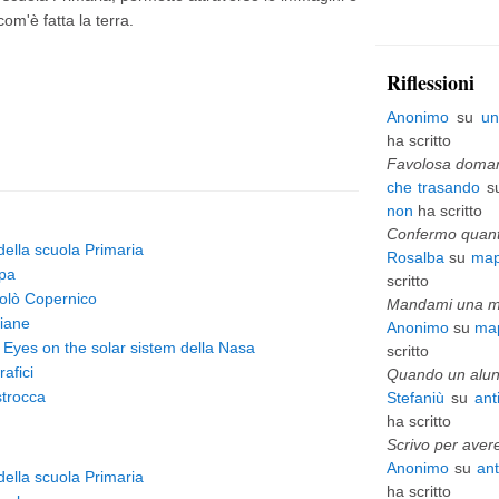
om'è fatta la terra.
p
i
Riflessioni
ù
Anonimo
su
un
v
ha scritto
e
Favolosa domani
che trasando
s
c
non
ha scritto
c
Confermo quanto
 della scuola Primaria
Rosalba
su
map
h
pa
scritto
i
olò Copernico
Mandami una mai
liane
Anonimo
su
map
o
 Eyes on the solar sistem della Nasa
scritto
afici
Quando un alunn
strocca
Stefaniù
su
ant
ha scritto
Scrivo per avere
Anonimo
su
an
 della scuola Primaria
ha scritto