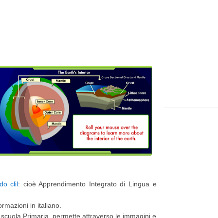
t
e
p
p
i
a
ù
g
r
e
e
c
e
n
t
e
P
o clil
: cioè Apprendimento Integrato di Lingua e
o
s
ormazioni in italiano.
a scuola Primaria, permette attraverso le immagini e
t