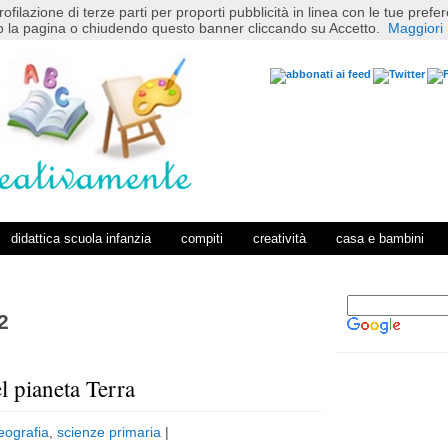
rofilazione di terze parti per proporti pubblicità in linea con le tue pref
 la pagina o chiudendo questo banner cliccando su Accetto.
Maggiori 
didattica scuola infanzia
compiti
creatività
casa e bambini
2
l pianeta Terra
P
H
o
o
eografia
,
scienze primaria
|
s
m