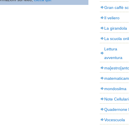
Gran caffè sc
Il veliero
La girandola
La scuola onl
Lettura
avventura
ma]estro[ant
matematicam
mondosilma
Note Cellulari
Quadernone 
Vocescuola