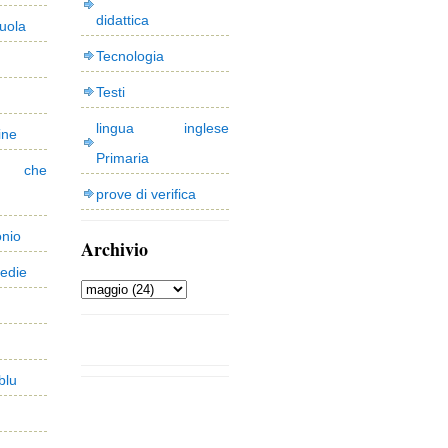
didattica
uola
Tecnologia
Testi
lingua inglese
ine
Primaria
 che
prove di verifica
onio
Archivio
edie
blu