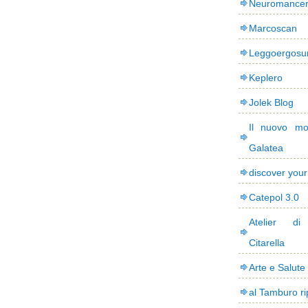
Neuromance
Marcoscan
Leggoergos
Keplero
Jolek Blog
Il nuovo mo
Galatea
discover you
Catepol 3.0
Atelier di
Citarella
Arte e Salute
al Tamburo ri