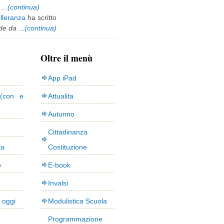
...
(continua)
olleranza
ha scritto
e da ...
(continua)
Oltre il menù
App iPad
(con e
Attualita
Autunno
Cittadinanza
la
Costituzione
o
E-book
Invalsi
i oggi
Modulistica Scuola
Programmazione