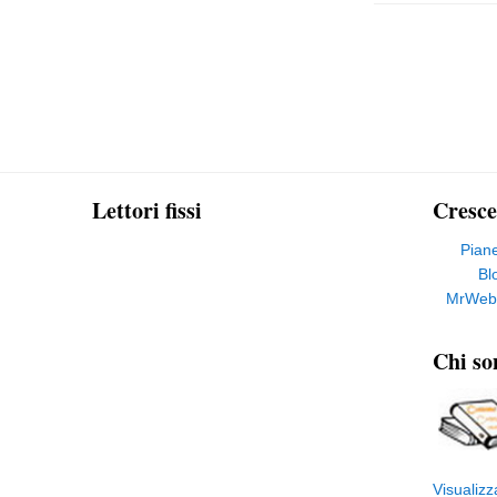
Lettori fissi
Cresce
Pian
Bl
MrWeb
Chi so
Visualizz