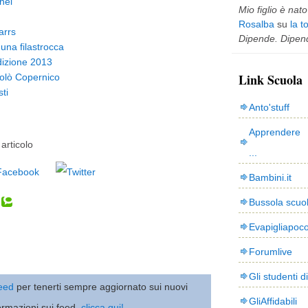
nel
Mio figlio è nato 
Rosalba
su
la t
arrs
Dipende. Dipend
una filastrocca
Edizione 2013
Link Scuola
olò Copernico
ti
Anto'stuff
Apprendere 
articolo
...
Bambini.it
Bussola scuo
Evapigliapoc
Forumlive
Gli studenti d
 feed
per tenerti sempre aggiornato sui nuovi
GliAffidabili
ormazioni sui feed,
clicca qui!