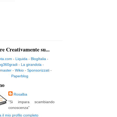
re Creativamente su...
eta.com
-
Liquida
-
BlogItalia
-
og360gradi
-
La girandola
-
master
-
Wikio
-
Sponsorizzati
-
Paperblog
no
Rosalba
"Si impara scambiando
conoscenza"
a il mio profilo completo