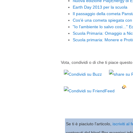
Nuova edizione PlayEnergy di E
Earth Day 2013 per la scuola
Il passaggio della cometa Panst
Cos'è una cometa spiegata con 
"Io l'ambiente lo salvo così..." 
Scuola Primaria: Omaggio a Nic
Scuola primaria: Monere e Protis
Vota, condividi o di che ti piace questo 
Se ti è piaciuto l'articolo,
iscriviti al
contenuti del blog! Per maggiori inf