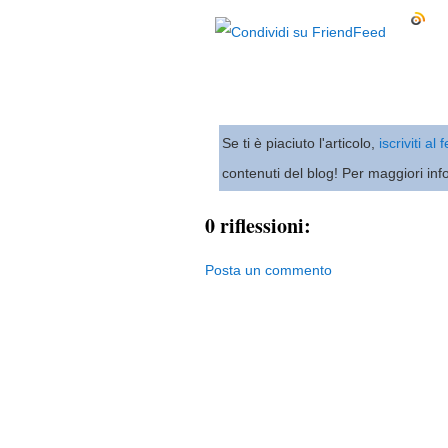
Se ti è piaciuto l'articolo,
iscriviti al
contenuti del blog! Per maggiori inf
0 riflessioni:
Posta un commento