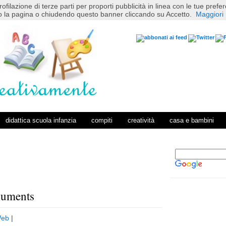
rofilazione di terze parti per proporti pubblicità in linea con le tue pref
 la pagina o chiudendo questo banner cliccando su Accetto.
Maggiori 
didattica scuola infanzia
compiti
creatività
casa e bambini
numents
P
H
o
o
eb
|
s
m