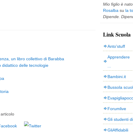
Mio figlio è nato 
Rosalba
su
la t
Dipende. Dipend
Link Scuola
Anto'stuff
Apprendere 
enza, un libro collettivo di Barabba
idattico delle tecnologie
...
Bambini.it
pa
Bussola scuo
toria
Evapigliapoc
Forumlive
articolo
Gli studenti d
GliAffidabili