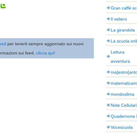
Gran caffè sc
Il veliero
La girandola
La scuola onl
 feed
per tenerti sempre aggiornato sui nuovi
Lettura
ormazioni sui feed,
clicca qui!
avventura
ma]estro[ant
matematicam
mondosilma
Note Cellulari
Quadernone 
Vocescuola