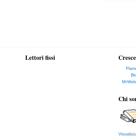
Lettori fissi
Cresce
Pian
Bl
MrWeb
Chi so
Visualizz