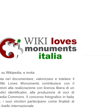
t
e
p
p
i
a
ù
g
r
e
e
c
e
n
o su Wikipedia, e invita
t
ta nel documentare, valorizzare e tutelare il
e
a Wiki Loves Monuments contribuisce con il
zioni alla realizzazione con licenza libera di un
P
ici identificativi, alla produzione di voci di
o
dia Commons. Il concorso fotografico in Italia
i suoi vincitori partecipano come finalisti al
s
ivello internazionale.
t