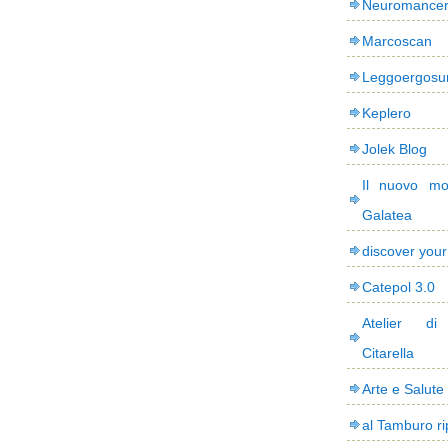
Neuromance
Marcoscan
Leggoergos
Keplero
Jolek Blog
Il nuovo mo
Galatea
discover you
Catepol 3.0
Atelier di
Citarella
Arte e Salute
al Tamburo ri