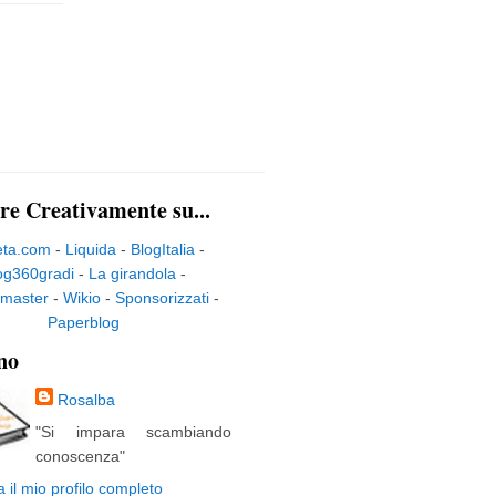
re Creativamente su...
eta.com
-
Liquida
-
BlogItalia
-
og360gradi
-
La girandola
-
master
-
Wikio
-
Sponsorizzati
-
Paperblog
no
Rosalba
"Si impara scambiando
conoscenza"
a il mio profilo completo