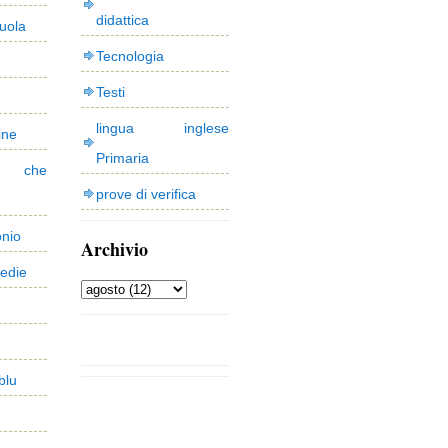
didattica
uola
Tecnologia
Testi
lingua inglese
ine
Primaria
 che
prove di verifica
onio
Archivio
edie
blu