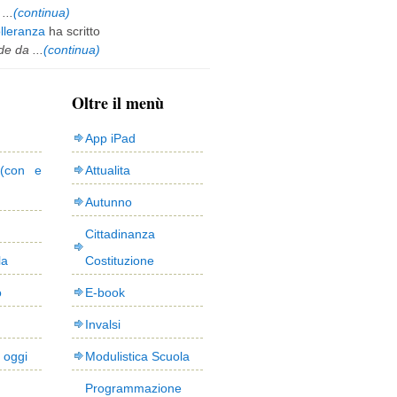
...
(continua)
olleranza
ha scritto
e da ...
(continua)
Oltre il menù
App iPad
(con e
Attualita
Autunno
Cittadinanza
la
Costituzione
o
E-book
Invalsi
i oggi
Modulistica Scuola
Programmazione