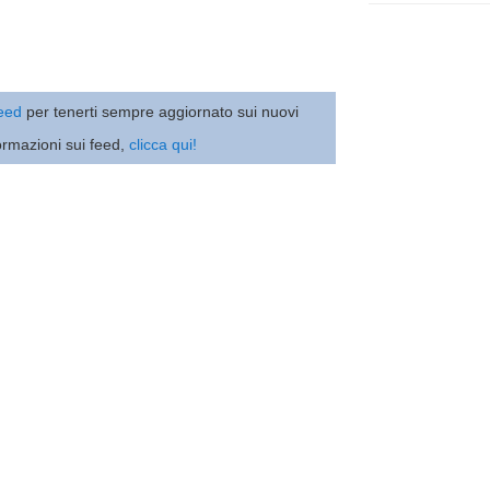
 feed
per tenerti sempre aggiornato sui nuovi
ormazioni sui feed,
clicca qui!