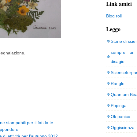
Link amici
Blog roll
Leggo
Storie di scie
sempre un
segnalazione.
disagio
Scienceforpa
Rangle
Quantum Bea
Popinga
Ok panico
ne stampabili per il fai da te.
Oggiscienza
appendere
di attività per l'autunno 2012