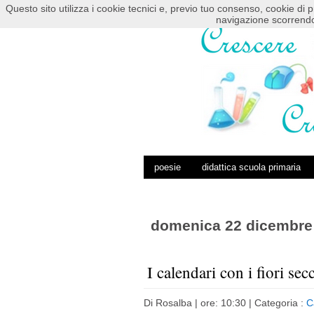
Questo sito utilizza i cookie tecnici e, previo tuo consenso, cookie di p
HOME
POSTS RSS
COMMENTS RSS
navigazione scorrendo
poesie
didattica scuola primaria
domenica 22 dicembre
I calendari con i fiori sec
Di
Rosalba
| ore: 10:30 |
Categoria :
C