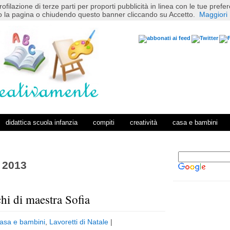
rofilazione di terze parti per proporti pubblicità in linea con le tue pref
 la pagina o chiudendo questo banner cliccando su Accetto.
Maggiori 
didattica scuola infanzia
compiti
creatività
casa e bambini
 2013
chi di maestra Sofia
P
H
o
o
asa e bambini
,
Lavoretti di Natale
|
s
m