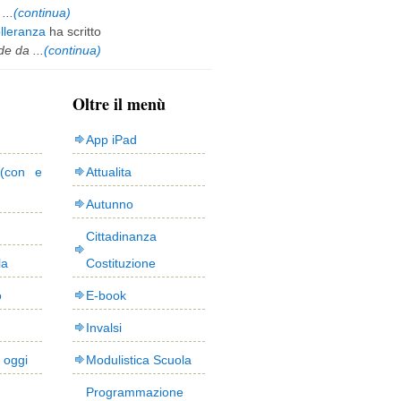
...
(continua)
olleranza
ha scritto
e da ...
(continua)
Oltre il menù
App iPad
(con e
Attualita
Autunno
Cittadinanza
la
Costituzione
o
E-book
Invalsi
i oggi
Modulistica Scuola
Programmazione