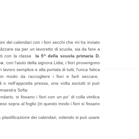
t
e
p
p
i
a
ù
g
ini dei calendari con i fiori secchi che mi ha inviato
r
e
lizzare sia per un lavoretto di scuola, sia da fare a
e
zati con la classe
la 5^ della scuola primaria D.
no
, con l'aiuto della signora Lidia, i fiori provengono
c
n lavoro semplice e alla portata di tutti, l'unca fatica
e
 in modo da raccogliere i fiori e farli seccare,
n
i o nell'apposita pressa, una volta asciutti si può
 maestra Sofia:
t
ndario, si fissano i fiori con un po' di colla vinilica
e
so sopra al foglio (in questo modo i fiori si fissano
P
a plastificazione dei calendari, volendo si può usare
o
s
t