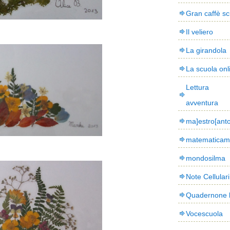
Gran caffè sc
Il veliero
La girandola
La scuola onl
Lettura
avventura
ma]estro[ant
matematicam
mondosilma
Note Cellulari
Quadernone 
Vocescuola