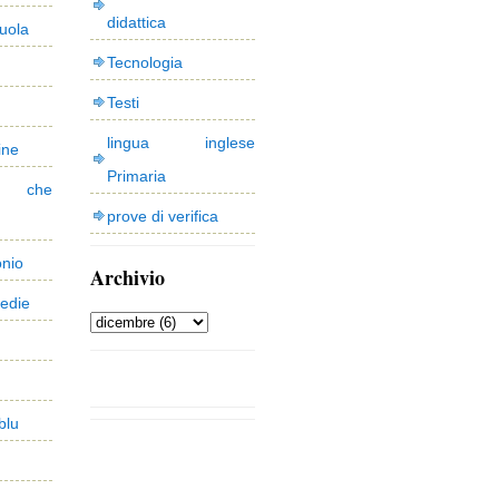
didattica
uola
Tecnologia
Testi
lingua inglese
ine
Primaria
 che
prove di verifica
onio
Archivio
edie
blu