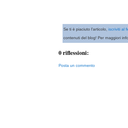
Se ti è piaciuto l'articolo,
iscriviti al
contenuti del blog! Per maggiori inf
0 riflessioni:
Posta un commento