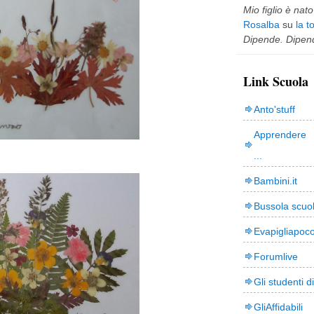
Mio figlio è nato 
Rosalba
su
la t
Dipende. Dipend
Link Scuola
Anto'stuff
Apprendere 
...
Bambini.it
Bussola scuo
Evapigliapoc
Forumlive
Gli studenti d
GliAffidabili