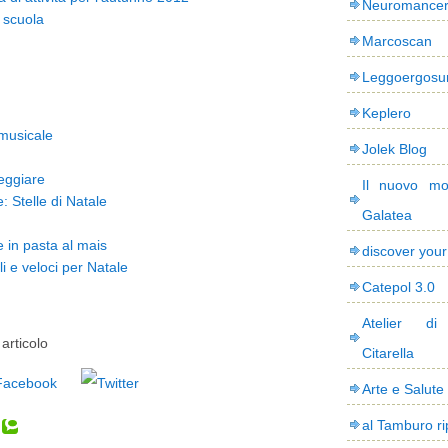
Neuromance
 scuola
Marcoscan
Leggoergos
Keplero
 musicale
Jolek Blog
teggiare
Il nuovo mo
: Stelle di Natale
Galatea
e in pasta al mais
discover you
li e veloci per Natale
Catepol 3.0
Atelier di
articolo
Citarella
Arte e Salute
al Tamburo ri