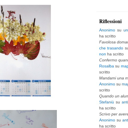
p
i
Riflessioni
ù
Anonimo
su
un
v
ha scritto
e
Favolosa domani
che trasando
s
c
non
ha scritto
c
Confermo quanto
Rosalba
su
map
h
scritto
i
Mandami una mai
Anonimo
su
map
o
scritto
Quando un alunn
Stefaniù
su
ant
ha scritto
Scrivo per avere
Anonimo
su
an
ha scritto