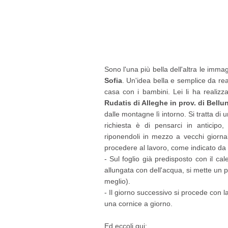
Sono l'una più bella dell'altra le immag
Sofia
. Un'idea bella e semplice da rea
casa con i bambini. Lei li ha realiz
Rudatis di Alleghe in prov. di Bellu
dalle montagne lì intorno. Si tratta di u
richiesta è di pensarci in anticipo,
riponendoli in mezzo a vecchi giornal
procedere al lavoro, come indicato da
- Sul foglio già predisposto con il cale
allungata con dell'acqua, si mette un pe
meglio).
- Il giorno successivo si procede con l
una cornice a giorno.
Ed eccoli qui: