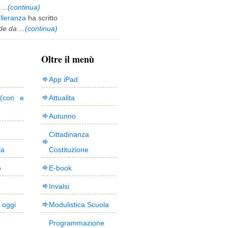
...
(continua)
olleranza
ha scritto
e da ...
(continua)
Oltre il menù
App iPad
(con e
Attualita
Autunno
Cittadinanza
la
Costituzione
o
E-book
Invalsi
i oggi
Modulistica Scuola
Programmazione