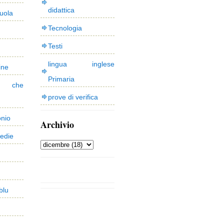
didattica
uola
Tecnologia
Testi
lingua inglese
ine
Primaria
 che
prove di verifica
onio
Archivio
edie
blu