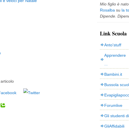
li e veloci per Natale
Mio figlio è nato 
Rosalba
su
la t
Dipende. Dipend
Link Scuola
Anto'stuff
e
Apprendere 
...
Bambini.it
articolo
Bussola scuo
Evapigliapoc
Forumlive
Gli studenti d
GliAffidabili