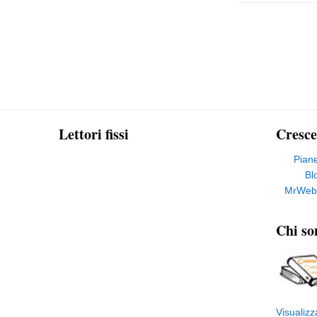
Lettori fissi
Cresce
Pian
Bl
MrWeb
Chi so
Visualizz