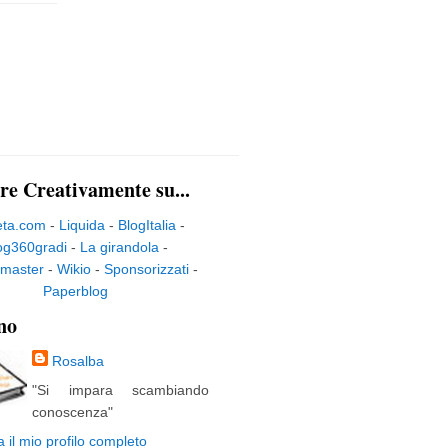
re Creativamente su...
eta.com
-
Liquida
-
BlogItalia
-
og360gradi
-
La girandola
-
master
-
Wikio
-
Sponsorizzati
-
Paperblog
no
Rosalba
"Si impara scambiando
conoscenza"
a il mio profilo completo