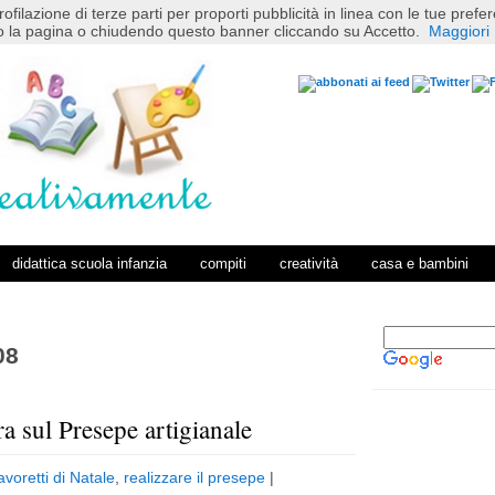
rofilazione di terze parti per proporti pubblicità in linea con le tue pref
 la pagina o chiudendo questo banner cliccando su Accetto.
Maggiori 
didattica scuola infanzia
compiti
creatività
casa e bambini
08
a sul Presepe artigianale
P
H
o
o
avoretti di Natale
,
realizzare il presepe
|
s
m