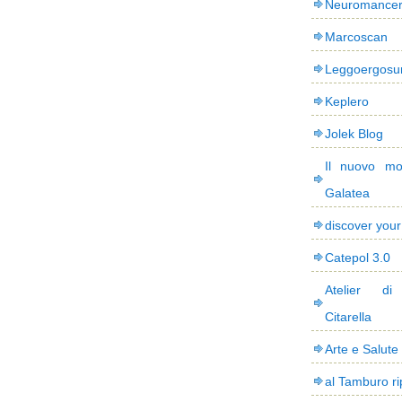
Neuromance
Marcoscan
Leggoergos
Keplero
Jolek Blog
Il nuovo mo
Galatea
discover you
Catepol 3.0
Atelier di
Citarella
Arte e Salute
al Tamburo ri