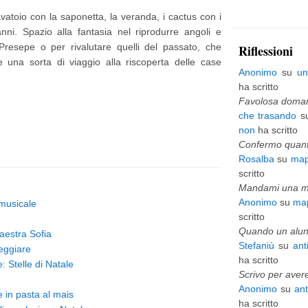
lavatoio con la saponetta, la veranda, i cactus con i
p
 panni. Spazio alla fantasia nel riprodurre angoli e
i
Presepe o per rivalutare quelli del passato, che
Riflessioni
ù
 una sorta di viaggio alla riscoperta delle case
Anonimo
su
un
v
ha scritto
e
Favolosa domani
che trasando
s
c
non
ha scritto
c
Confermo quanto
Rosalba
su
map
h
scritto
i
Mandami una mai
Anonimo
su
map
 musicale
o
scritto
Quando un alunn
maestra Sofia
Stefaniù
su
ant
teggiare
ha scritto
: Stelle di Natale
Scrivo per avere
Anonimo
su
an
e in pasta al mais
ha scritto