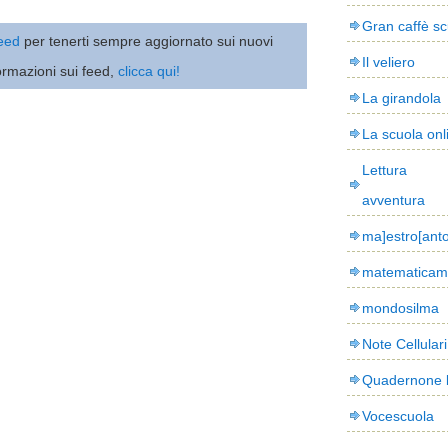
Gran caffè sc
 feed
per tenerti sempre aggiornato sui nuovi
Il veliero
ormazioni sui feed,
clicca qui!
La girandola
La scuola onl
Lettura
avventura
ma]estro[ant
matematicam
mondosilma
Note Cellulari
Quadernone 
Vocescuola