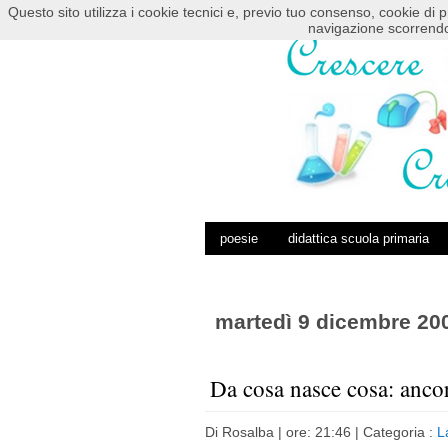
Questo sito utilizza i cookie tecnici e, previo tuo consenso, cookie di p
HOME
POSTS RSS
COMMENTS RSS
navigazione scorrendo
poesie
didattica scuola primaria
martedì 9 dicembre 20
Da cosa nasce cosa: ancor
Di
Rosalba
| ore: 21:46 |
Categoria :
L