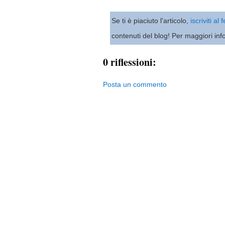
Se ti è piaciuto l'articolo,
iscriviti al
contenuti del blog! Per maggiori inf
0 riflessioni:
Posta un commento