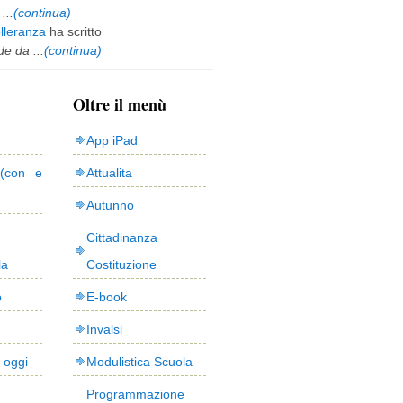
...
(continua)
olleranza
ha scritto
e da ...
(continua)
Oltre il menù
App iPad
(con e
Attualita
Autunno
Cittadinanza
la
Costituzione
o
E-book
Invalsi
i oggi
Modulistica Scuola
Programmazione