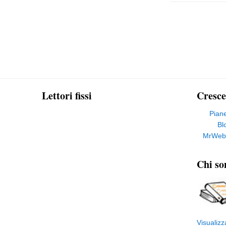
Lettori fissi
Cresce
Pian
Bl
MrWeb
Chi so
Visualizz