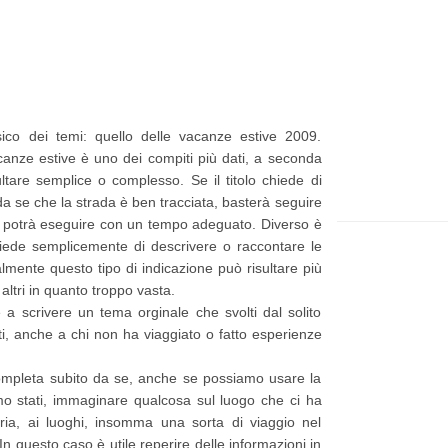
t
e
p
p
i
a
ù
g
ico dei temi: quello delle vacanze estive 2009.
r
e
anze estive è uno dei compiti più dati, a seconda
e
ultare semplice o complesso. Se il titolo chiede di
da se che la strada è ben tracciata, basterà seguire
c
si potrà eseguire con un tempo adeguato. Diverso è
e
chiede semplicemente di descrivere o raccontare le
n
ente questo tipo di indicazione può risultare più
altri in quanto troppo vasta.
t
a scrivere un tema orginale che svolti dal solito
e
i, anche a chi non ha viaggiato o fatto esperienze
P
completa subito da se, anche se possiamo usare la
o
amo stati, immaginare qualcosa sul luogo che ci ha
s
oria, ai luoghi, insomma una sorta di viaggio nel
n questo caso è utile reperire delle informazioni in
t