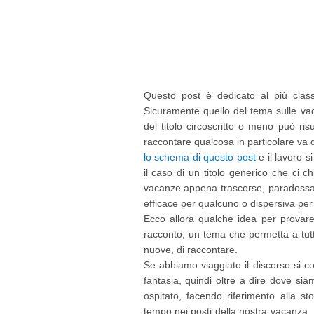
Questo post è dedicato al più class
Sicuramente quello del tema sulle vac
del titolo circoscritto o meno può ris
raccontare qualcosa in particolare va 
lo schema di questo post
e il lavoro 
il caso di un titolo generico che ci 
vacanze appena trascorse, paradossalm
efficace per qualcuno o dispersiva per 
Ecco allora qualche idea per provare 
racconto, un tema che permetta a tutt
nuove, di raccontare.
Se abbiamo viaggiato il discorso si 
fantasia, quindi oltre a dire dove si
ospitato, facendo riferimento alla st
tempo nei posti della nostra vacanza. I