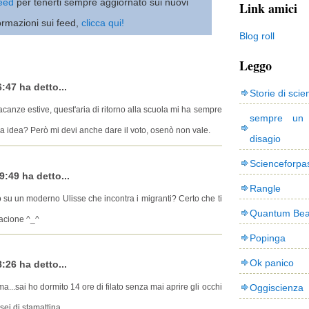
 feed
per tenerti sempre aggiornato sui nuovi
Link amici
ormazioni sui feed,
clicca qui!
Blog roll
Leggo
:47 ha detto...
Storie di scie
acanze estive, quest'aria di ritorno alla scuola mi ha sempre
sempre un
mia idea? Però mi devi anche dare il voto, osenò non vale.
disagio
Scienceforpa
9:49 ha detto...
Rangle
o su un moderno Ulisse che incontra i migranti? Certo che ti
Quantum Bea
bacione ^_^
Popinga
Ok panico
:26 ha detto...
...sai ho dormito 14 ore di filato senza mai aprire gli occhi
Oggiscienza
sei di stamattina.