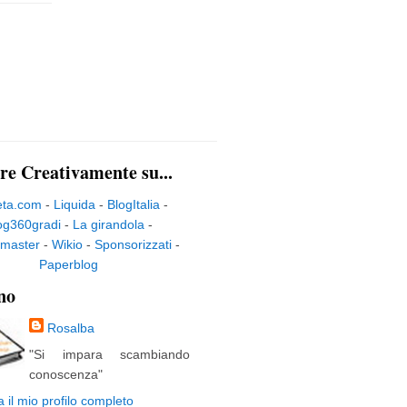
re Creativamente su...
eta.com
-
Liquida
-
BlogItalia
-
og360gradi
-
La girandola
-
master
-
Wikio
-
Sponsorizzati
-
Paperblog
no
Rosalba
"Si impara scambiando
conoscenza"
a il mio profilo completo