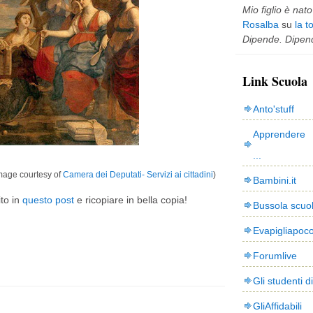
Mio figlio è nato 
Rosalba
su
la t
Dipende. Dipend
Link Scuola
Anto'stuff
Apprendere 
...
mage courtesy of
Camera dei Deputati- Servizi ai cittadini
)
Bambini.it
ito in
questo post
e ricopiare in bella copia!
Bussola scuo
Evapigliapoc
Forumlive
Gli studenti d
GliAffidabili