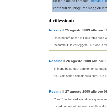
Se ti è piaciuto l'articolo,
iscriviti al
contenuti del blog! Per maggiori inf
4 riflessioni:
Rosaria
il 25 agosto 2009 alle ore 16
Rosalba farò anche io il mio tema sulle v
incantata, tu lo correggerai. Ti piace la 
Rosalba
il 25 agosto 2009 alle ore 1
Si è una bella idea! perchè non fai quell
do il voto senno che maestra sarei.. Un 
Rosaria
il 27 agosto 2009 alle ore 08
Ciao Rosalba, vedremo di fare questo tema
da ieri pomeriggio mi sono svegliata alle 