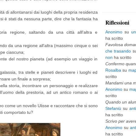
p
tà di allontanarsi dai luoghi della propria residenza
i
si è stati da nessuna parte, dire che la fantasia ha
Riflessioni
ù
Anonimo
su
un
ria regione, saltando da una città alll'altra e
v
ha scritto
e
Favolosa domani
tando da una regione all'altra (massimo cinque o sei
che trasando
s
 pe ciascuna;
c
non
ha scritto
ente del nostro pianeta (ad esempio un viaggio in
c
Confermo quanto
Rosalba
su
map
h
alassia, tra stelle e pianeti descrivere i luoghi ed
scritto
nsare un finale a sorpresa;
i
Mandami una mai
lla storia, incontrare un personaggio e realizzare
Anonimo
su
map
o
all'uomo della prestoria, ad un antico romano o ai
scritto
Quando un alunn
neo come un novello Ulisse e raccontare che si sono
Stefaniù
su
ant
esti comportato tu?
ha scritto
Scrivo per avere
Anonimo
su
an
ha scritto