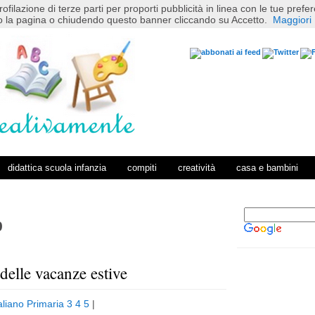
rofilazione di terze parti per proporti pubblicità in linea con le tue pref
 la pagina o chiudendo questo banner cliccando su Accetto.
Maggiori 
didattica scuola infanzia
compiti
creatività
casa e bambini
9
delle vacanze estive
P
H
o
o
aliano Primaria 3 4 5
|
s
m