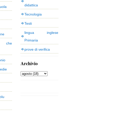
didattica
uola
Tecnologia
Testi
lingua inglese
ine
Primaria
 che
prove di verifica
onio
Archivio
edie
blu