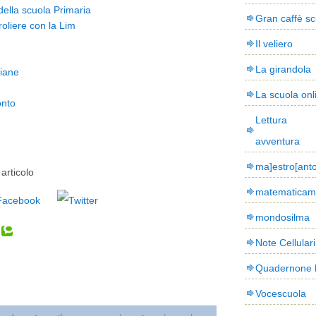
 della scuola Primaria
Gran caffè sc
oliere con la Lim
Il veliero
La girandola
liane
La scuola onl
onto
Lettura
avventura
ma]estro[ant
articolo
matematicam
mondosilma
Note Cellulari
Quadernone 
Vocescuola