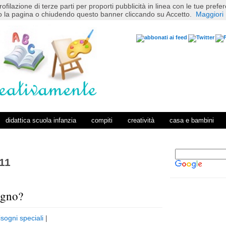
rofilazione di terze parti per proporti pubblicità in linea con le tue pref
 la pagina o chiudendo questo banner cliccando su Accetto.
Maggiori 
didattica scuola infanzia
compiti
creatività
casa e bambini
11
egno?
P
H
o
o
isogni speciali
|
s
m