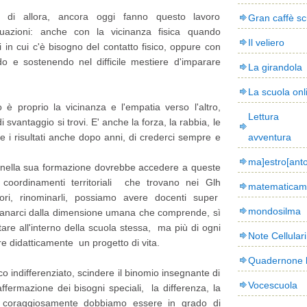
i di allora, ancora oggi fanno questo lavoro
Gran caffè sc
tuazioni: anche con la vicinanza fisica quando
Il veliero
 in cui c'è bisogno del contatto fisico, oppure con
do e sostenendo nel difficile mestiere d'imparare
La girandola
La scuola onl
 è proprio la vicinanza e l'empatia verso l'altro,
Lettura
i svantaggio si trovi. E' anche la forza, la rabbia, le
e i risultati anche dopo anni, di crederci sempre e
avventura
ma]estro[ant
 nella sua formazione dovrebbe accedere a queste
i coordinamenti territoriali che trovano nei Glh
matematicam
ssori, rinominarli, possiamo avere docenti super
mondosilma
tanarci dalla dimensione umana che comprende, sì
tare all'interno della scuola stessa, ma più di ogni
Note Cellulari
re didatticamente un progetto di vita.
Quadernone 
o indifferenziato, scindere il binomio insegnante di
Vocescuola
ffermazione dei bisogni speciali, la differenza, la
e coraggiosamente dobbiamo essere in grado di