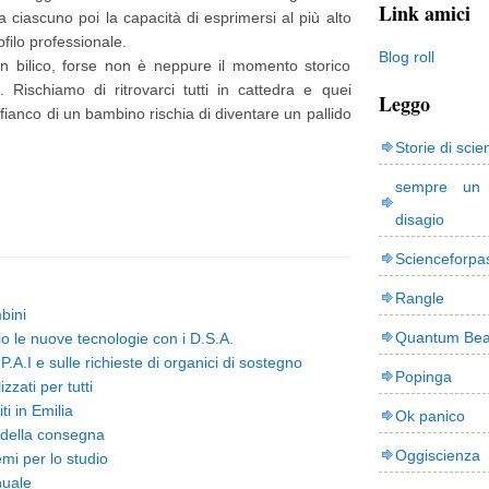
Link amici
a ciascuno poi la capacità di esprimersi al più alto
filo professionale.
Blog roll
n bilico, forse non è neppure il momento storico
 Rischiamo di ritrovarci tutti in cattedra e quei
Leggo
fianco di un bambino rischia di diventare un pallido
Storie di scie
sempre un
disagio
Scienceforpa
Rangle
mbini
Quantum Bea
o le nuove tecnologie con i D.S.A.
P.A.I e sulle richieste di organici di sostegno
Popinga
zzati per tutti
ti in Emilia
Ok panico
 della consegna
Oggiscienza
mi per lo studio
nuale