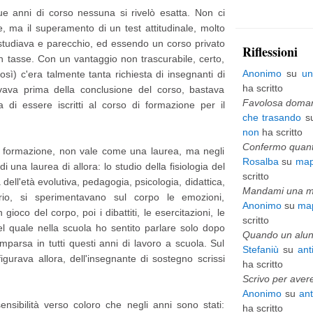
ue anni di corso nessuna si rivelò esatta. Non ci
p
 ma il superamento di un test attitudinale, molto
i
si studiava e parecchio, ed essendo un corso privato
Riflessioni
in tasse. Con un vantaggio non trascurabile, certo,
ù
Anonimo
su
un
osì) c'era talmente tanta richiesta di insegnanti di
v
ha scritto
ivava prima della conclusione del corso, bastava
e
Favolosa domani
di essere iscritti al corso di formazione per il
che trasando
s
c
non
ha scritto
c
Confermo quanto
a formazione, non vale come una laurea, ma negli
Rosalba
su
map
h
 una laurea di allora: lo studio della fisiologia del
scritto
ell'età evolutiva, pedagogia, psicologia, didattica,
i
Mandami una mai
orio, si sperimentavano sul corpo le emozioni,
Anonimo
su
map
o
gioco del corpo, poi i dibattiti, le esercitazioni, le
scritto
 del quale nella scuola ho sentito parlare solo dopo
Quando un alunn
arsa in tutti questi anni di lavoro a scuola. Sul
Stefaniù
su
ant
igurava allora, dell'insegnante di sostegno scrissi
ha scritto
Scrivo per avere
Anonimo
su
an
ensibilità verso coloro che negli anni sono stati:
ha scritto