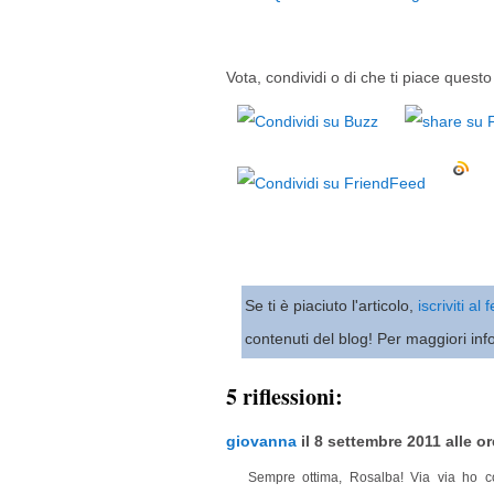
Vota, condividi o di che ti piace questo 
Se ti è piaciuto l'articolo,
iscriviti al
contenuti del blog! Per maggiori inf
5 riflessioni:
giovanna
il 8 settembre 2011 alle or
Sempre ottima, Rosalba! Via via ho co