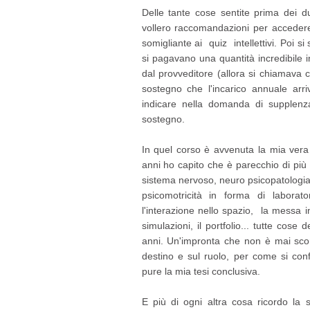
Delle tante cose sentite prima dei d
vollero raccomandazioni per accedere,
somigliante ai quiz intellettivi. Poi 
si pagavano una quantità incredibile 
dal provveditore (allora si chiamava c
sostegno che l'incarico annuale arr
indicare nella domanda di supplenza 
sostegno.
In quel corso è avvenuta la mia ver
anni ho capito che è parecchio di più di
sistema nervoso, neuro psicopatologia d
psicomotricità in forma di laborat
l'interazione nello spazio, la messa in 
simulazioni, il portfolio... tutte cose
anni. Un'impronta che non è mai scomp
destino e sul ruolo, per come si conf
pure la mia tesi conclusiva.
E più di ogni altra cosa ricordo la s