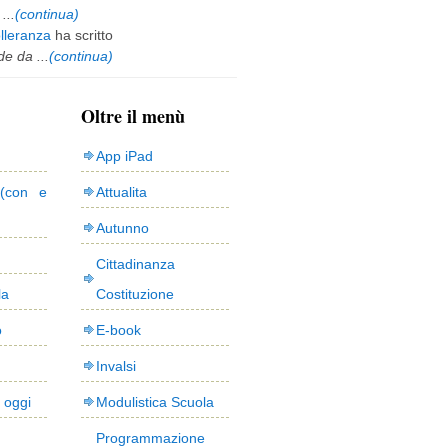
...
(continua)
olleranza
ha scritto
e da ...
(continua)
Oltre il menù
App iPad
(con e
Attualita
Autunno
Cittadinanza
la
Costituzione
o
E-book
Invalsi
i oggi
Modulistica Scuola
Programmazione