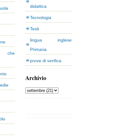
didattica
uola
Tecnologia
Testi
lingua inglese
ine
Primaria
 che
prove di verifica
onio
Archivio
edie
blu