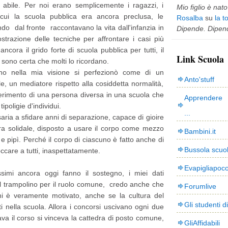
 abile. Per noi erano semplicemente i ragazzi, i
Mio figlio è nato 
r cui la scuola pubblica era ancora preclusa, le
Rosalba
su
la t
ndo dal fronte raccontavano la vita dall'infanzia in
Dipende. Dipend
strazione delle tecniche per affrontare i casi più
ncora il grido forte di scuola pubblica per tutti, il
Link Scuola
, sono certa che molti lo ricordano.
egno nella mia visione si perfezionò come di un
Anto'stuff
e, un mediatore rispetto alla cosiddetta normalità,
nserimento di una persona diversa in una scuola che
Apprendere 
ipoligie d'individui.
...
ria a sfidare anni di separazione, capace di gioire
a solidale, disposto a usare il corpo come mezzo
Bambini.it
 e pipì. Perché il corpo di ciascuno è fatto anche di
Bussola scuo
occare a tutti, inaspettatamente.
Evapigliapoc
ssimi ancora oggi fanno il sostegno, i miei dati
il trampolino per il ruolo comune, credo anche che
Forumlive
hi è veramente motivato, anche se la cultura del
Gli studenti d
 nella scuola. Allora i concorsi uscivano ogni due
va il corso si vinceva la cattedra di posto comune,
GliAffidabili