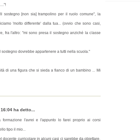
.."!
il sostegno [non sia] trampolino per il ruolo comune", la
ciamo 'molto differente' dalla tua... (ovvio che sono casi,
, fra l'altro: "mi sono presa il sostegno anziché la classe
el sostegno dovrebbe appartenere a tutti nella scuola."
tà di una figura che si sieda a fianco di un bambino ... Mi
 16:04 ha detto...
 formazione l'avrei e l'appunto lo farei proprio ai corsi
lo tipo il mio...
l docente curricolare in alcuni casi ci sarebbe da obiettare.