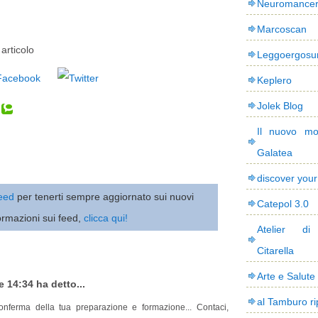
Neuromance
Marcoscan
articolo
Leggoergos
Keplero
Jolek Blog
Il nuovo mo
Galatea
discover you
 feed
per tenerti sempre aggiornato sui nuovi
Catepol 3.0
ormazioni sui feed,
clicca qui!
Atelier di
Citarella
Arte e Salute
e 14:34 ha detto...
al Tamburo ri
nferma della tua preparazione e formazione... Contaci,