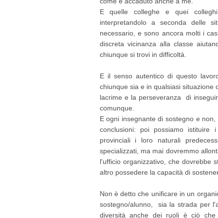
come è accaduto anche a me.
E quelle colleghe e quei collegh
interpretandolo a seconda delle si
necessario, e sono ancora molti i casi
discreta vicinanza alla classe aiutan
chiunque si trovi in difficoltà.
E il senso autentico di questo lavoro
chiunque sia e in qualsiasi situazione d
lacrime e la perseveranza di inseguir
comunque.
E ogni insegnante di sostegno e non,
conclusioni: poi possiamo istituire 
provinciali i loro naturali predece
specializzati, ma mai dovremmo allon
l'ufficio organizzativo, che dovrebbe s
altro possedere la capacità di sostene
Non è detto che unificare in un organic
sostegno/alunno, sia la strada per l'a
diversità anche dei ruoli è ciò ch