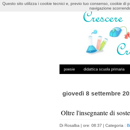
Questo sito utilizza i cookie tecnici e, previo tuo consenso, cookie di p
HOME
POSTS RSS
COMMENTS RSS
navigazione scorrendo
poesie
didattica scuola primaria
giovedì 8 settembre 20
Oltre l'insegnante di sost
Di
Rosalba
| ore: 08:37 |
Categoria :
B