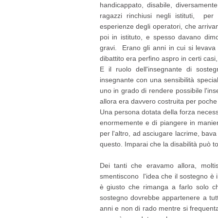
handicappato, disabile, diversamente
ragazzi rinchiusi negli istituti, pe
esperienze degli operatori, che arriva
poi in istituto, e spesso davano dimo
gravi. Erano gli anni in cui si levava a
dibattito era perfino aspro in certi casi
E il ruolo dell'insegnante di sost
insegnante con una sensibilità special
uno in grado di rendere possibile l'i
allora era davvero costruita per poche t
Una persona dotata della forza necessa
enormemente e di piangere in manier
per l'altro, ad asciugare lacrime, bava
questo. Imparai che la disabilità può t
Dei tanti che eravamo allora, molti
smentiscono l'idea che il sostegno è 
è giusto che rimanga a farlo solo c
sostegno dovrebbe appartenere a tutti
anni e non di rado mentre si frequenta