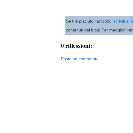
Se ti è piaciuto l'articolo,
iscriviti al
contenuti del blog! Per maggiori inf
0 riflessioni:
Posta un commento