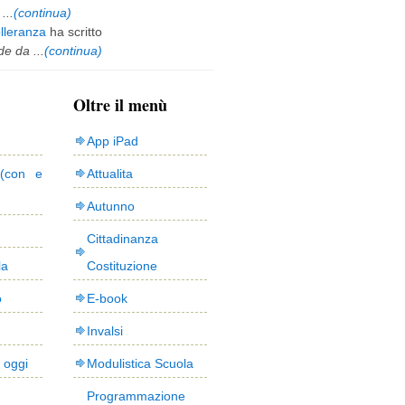
...
(continua)
olleranza
ha scritto
e da ...
(continua)
Oltre il menù
App iPad
(con e
Attualita
Autunno
Cittadinanza
la
Costituzione
o
E-book
Invalsi
i oggi
Modulistica Scuola
Programmazione