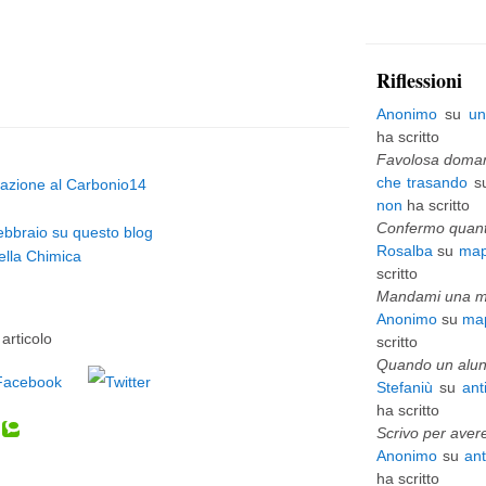
p
i
Riflessioni
ù
Anonimo
su
un
v
ha scritto
e
Favolosa domani
che trasando
s
atazione al Carbonio14
c
non
ha scritto
c
Confermo quanto
ebbraio su questo blog
Rosalba
su
map
ella Chimica
h
scritto
i
Mandami una mai
Anonimo
su
map
o
articolo
scritto
Quando un alunn
Stefaniù
su
ant
ha scritto
Scrivo per avere
Anonimo
su
an
ha scritto