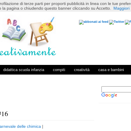
rofilazione di terze parti per proporti pubblicità in linea con le tue pref
 la pagina o chiudendo questo banner cliccando su Accetto.
Maggiori 
didattica scuola infanzia
compiti
creatività
casa e bambini
#16
P
H
o
o
arnevale delle chimica
|
s
m