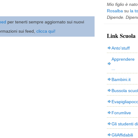
Mio figlio è nato 
Rosalba
su
la t
Dipende. Dipend
 feed
per tenerti sempre aggiornato sui nuovi
ormazioni sui feed,
clicca qui!
Link Scuola
Anto'stuff
Apprendere 
...
Bambini.it
Bussola scuo
Evapigliapoc
Forumlive
Gli studenti d
GliAffidabili