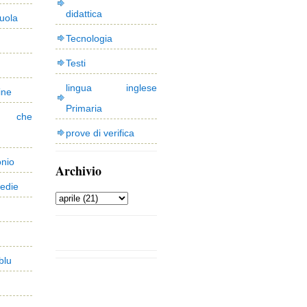
didattica
uola
Tecnologia
Testi
lingua inglese
ine
Primaria
 che
prove di verifica
onio
Archivio
edie
blu