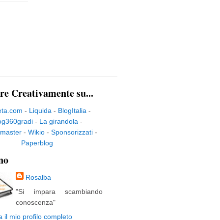
re Creativamente su...
eta.com
-
Liquida
-
BlogItalia
-
og360gradi
-
La girandola
-
master
-
Wikio
-
Sponsorizzati
-
Paperblog
no
Rosalba
"Si impara scambiando
conoscenza"
a il mio profilo completo