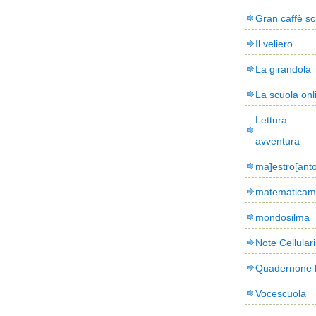
Gran caffè sc
Il veliero
La girandola
La scuola onl
Lettura
avventura
ma]estro[ant
matematicam
mondosilma
Note Cellulari
Quadernone 
Vocescuola