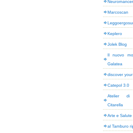
Neuromance
Marcoscan
Leggoergos
Keplero
Jolek Blog
Il nuovo mo
Galatea
discover you
Catepol 3.0
Atelier di
Citarella
Arte e Salute
al Tamburo ri