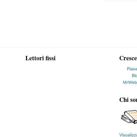
Lettori fissi
Cresce
Pian
Bl
MrWeb
Chi so
Visualizz