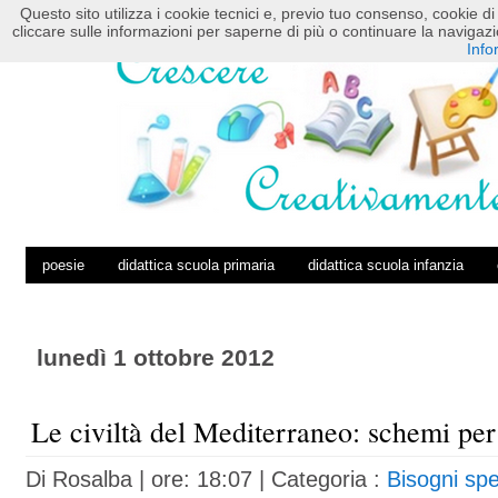
Questo sito utilizza i cookie tecnici e, previo tuo consenso, cookie di 
HOME
POSTS RSS
COMMENTS RSS
cliccare sulle informazioni per saperne di più o continuare la navig
Info
poesie
didattica scuola primaria
didattica scuola infanzia
lunedì 1 ottobre 2012
Le civiltà del Mediterraneo: schemi per 
Di
Rosalba
| ore: 18:07 |
Categoria :
Bisogni spe