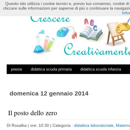
Questo sito utilizza i cookie tecnici e, previo tuo consenso, cookie di 
HOME
POSTS RSS
COMMENTS RSS
cliccare sulle informazioni per saperne di più o continuare la navig
Info
poesie
didattica scuola primaria
didattica scuola infanzia
domenica 12 gennaio 2014
Il posto dello zero
Di
Rosalba
| ore: 10:30 |
Categoria :
didattica laboratoriale
,
Matemat