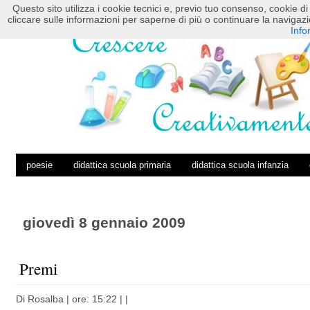
Questo sito utilizza i cookie tecnici e, previo tuo consenso, cookie di 
HOME
POSTS RSS
COMMENTS RSS
cliccare sulle informazioni per saperne di più o continuare la navig
Info
poesie
didattica scuola primaria
didattica scuola infanzia
giovedì 8 gennaio 2009
Premi
Di
Rosalba
| ore: 15:22 |
|