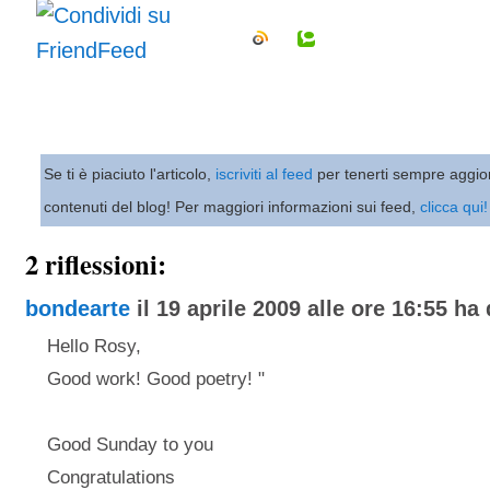
Se ti è piaciuto l'articolo,
iscriviti al feed
per tenerti sempre aggio
contenuti del blog! Per maggiori informazioni sui feed,
clicca qui!
2 riflessioni:
bondearte
il 19 aprile 2009 alle ore 16:55 ha 
Hello Rosy,
Good work! Good poetry! "
Good Sunday to you
Congratulations