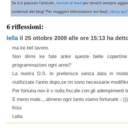
Se ti è piaciuto l'articolo,
iscriviti al feed
per tenerti sempre aggio
contenuti del blog! Per maggiori informazioni sui feed,
clicca qui!
6 riflessioni:
lella
il 25 ottobre 2009 alle ore 15:13 ha detto
ma ke bel lavoro.
Non dirmi ke fate anke queste belle copertine
programmazioni ogni anno?
La nostra D.S. le preferisce senza data in mod
riutilizzate l'anno dopo,se nn sono necessarie modifike
Per fortuna non è x nulla fiscale con gli adempimenti b
E meno male....almeno ogni tanto siamo fortunate :-)))
Kiss
Lella