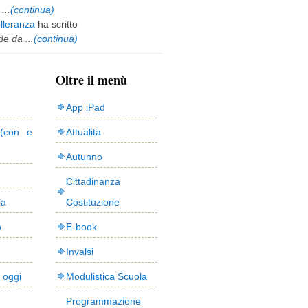
...
(continua)
olleranza
ha scritto
e da ...
(continua)
Oltre il menù
App iPad
(con e
Attualita
Autunno
Cittadinanza
la
Costituzione
o
E-book
Invalsi
i oggi
Modulistica Scuola
Programmazione