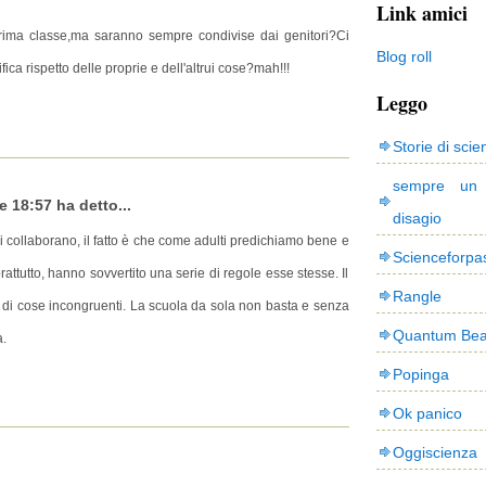
Link amici
prima classe,ma saranno sempre condivise dai genitori?Ci
Blog roll
ica rispetto delle proprie e dell'altrui cose?mah!!!
Leggo
Storie di scie
sempre un
 18:57 ha detto...
disagio
ri collaborano, il fatto è che come adulti predichiamo bene e
Scienceforpa
attutto, hanno sovvertito una serie di regole esse stesse. Il
Rangle
 di cose incongruenti. La scuola da sola non basta e senza
Quantum Bea
a.
Popinga
Ok panico
Oggiscienza