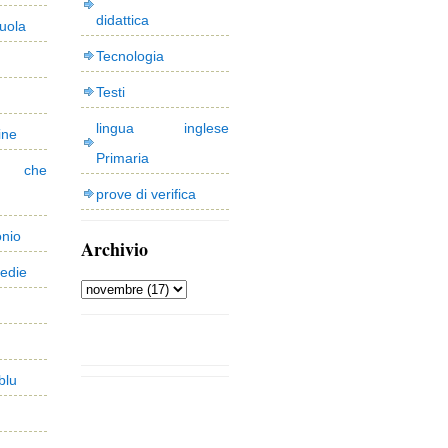
didattica
uola
Tecnologia
Testi
lingua inglese
ine
Primaria
 che
prove di verifica
onio
Archivio
edie
blu