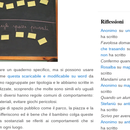
p
i
Riflessioni
ù
Anonimo
su
un
v
ha scritto
e
Favolosa domani
che trasando
s
c
non
ha scritto
c
Confermo quanto
Rosalba
su
map
h
zzare un quaderno specifico, ma si possono usare
scritto
come
questa scaricabile e modificabile su word
da
i
Mandami una mai
mo raggruppate per tipologia e le abbiamo scritte in
Anonimo
su
map
o
izzate, scoprendo che molte sono simili e/o uguali
scritto
azi diversi hanno regole comuni di comportamento:
Quando un alunn
eriali, evitare giochi pericolosi.
Stefaniù
su
ant
gie di spazio pubblico come il parco, la piazza e la
ha scritto
differiscono ed è bene che il bambino colga queste
Scrivo per avere
a sostanziali se riferiti ai comportamenti che si
Anonimo
su
an
n ogni luogo.
ha scritto