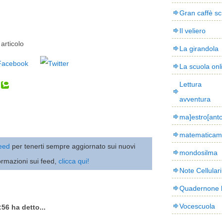
Gran caffè sc
Il veliero
articolo
La girandola
La scuola onl
Lettura
avventura
ma]estro[ant
matematicam
 feed
per tenerti sempre aggiornato sui nuovi
mondosilma
ormazioni sui feed,
clicca qui!
Note Cellulari
Quadernone 
Vocescuola
56 ha detto...