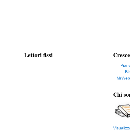
Lettori fissi
Cresce
Pian
Bl
MrWeb
Chi so
Visualizz