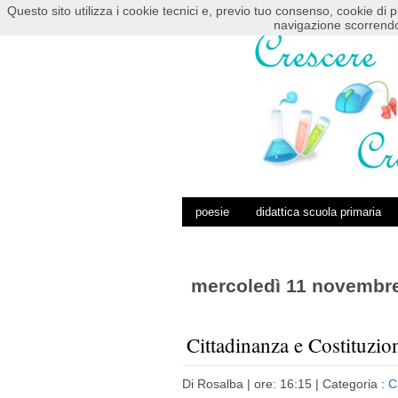
Questo sito utilizza i cookie tecnici e, previo tuo consenso, cookie di p
HOME
POSTS RSS
COMMENTS RSS
navigazione scorrendo
poesie
didattica scuola primaria
mercoledì 11 novembr
Cittadinanza e Costituzio
Di
Rosalba
| ore: 16:15 |
Categoria :
C