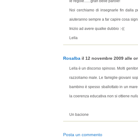
le regole.......gran belle parole!
Noi cerchiamo di insegnarle fin dalla 
aiuteranno sempre a far capire cosa signif
Inizio ad avere qualke dubbio :-((
Lella
Rosalba
il 12 novembre 2009 alle ore
Lella è un discorso spinoso. Molti genito
razzoliamo male. Le famiglie giovani sopr
bambino è spesso sballottato in un mare
la coerenza educativa non si ottiene null
Un bacione
Posta un commento