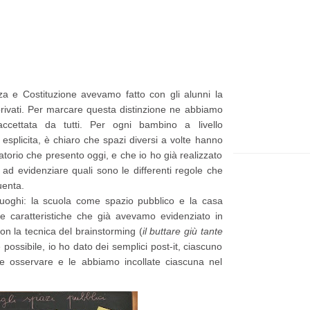
t
e
p
p
i
a
ù
g
za e Costituzione avevamo fatto con gli alunni la
r
e
 privati. Per marcare questa distinzione ne abbiamo
e
ccettata da tutti. Per ogni bambino a livello
 esplicita, è chiaro che spazi diversi a volte hanno
c
atorio che presento oggi, e che io ho già realizzato
e
 ad evidenziare quali sono le differenti regole che
n
uenta.
luoghi: la scuola come spazio pubblico e la casa
t
e caratteristiche che già avevamo evidenziato in
e
n la tecnica del brainstorming (
il buttare giù tante
P
è possibile, io ho dato dei semplici post-it, ciascuno
e osservare e le abbiamo incollate ciascuna nel
o
s
t