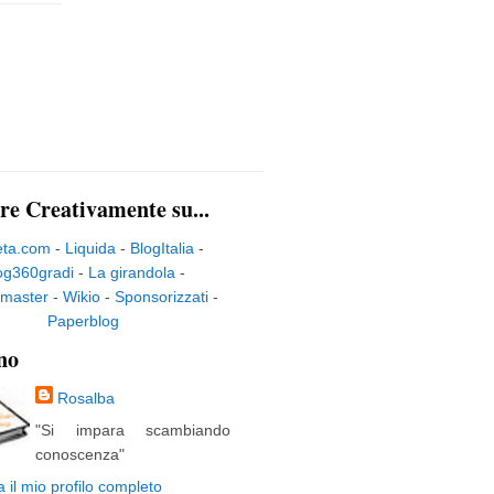
re Creativamente su...
eta.com
-
Liquida
-
BlogItalia
-
og360gradi
-
La girandola
-
master
-
Wikio
-
Sponsorizzati
-
Paperblog
no
Rosalba
"Si impara scambiando
conoscenza"
a il mio profilo completo