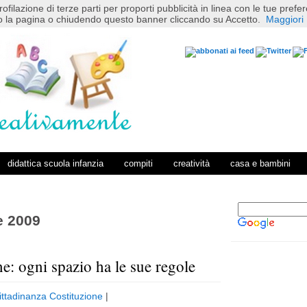
rofilazione di terze parti per proporti pubblicità in linea con le tue pref
 la pagina o chiudendo questo banner cliccando su Accetto.
Maggiori 
didattica scuola infanzia
compiti
creatività
casa e bambini
e 2009
ne: ogni spazio ha le sue regole
P
H
o
o
ittadinanza Costituzione
|
s
m