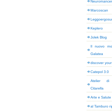
Neuromance
Marcoscan
Leggoergos
Keplero
Jolek Blog
Il nuovo mo
Galatea
discover you
Catepol 3.0
Atelier di
Citarella
Arte e Salute
al Tamburo ri