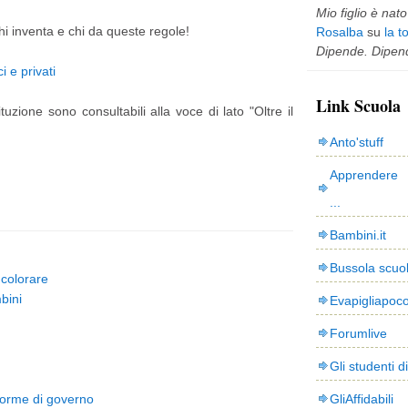
Mio figlio è nato 
i inventa e chi da queste regole!
Rosalba
su
la t
Dipende. Dipend
 e privati
Link Scuola
tituzione sono consultabili alla voce di lato "Oltre il
Anto'stuff
Apprendere 
...
Bambini.it
Bussola scuo
a colorare
mbini
Evapigliapoc
Forumlive
Gli studenti d
 forme di governo
GliAffidabili