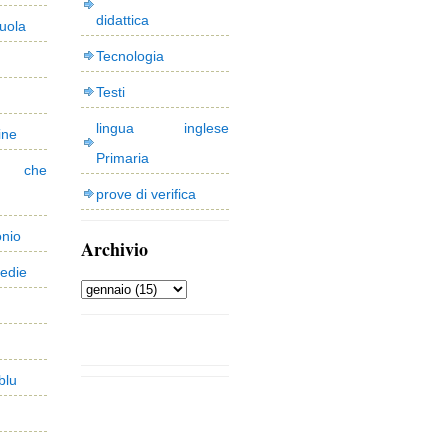
didattica
uola
Tecnologia
Testi
lingua inglese
ine
Primaria
 che
prove di verifica
onio
Archivio
edie
blu