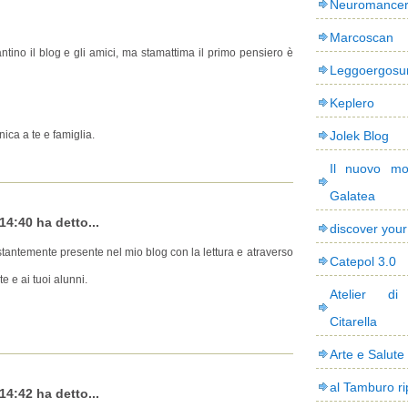
Neuromance
Marcoscan
antino il blog e gli amici, ma stamattima il primo pensiero è
Leggoergos
Keplero
ca a te e famiglia.
Jolek Blog
Il nuovo mo
Galatea
14:40 ha detto...
discover you
tantemente presente nel mio blog con la lettura e atraverso
Catepol 3.0
te e ai tuoi alunni.
Atelier di
Citarella
Arte e Salute
al Tamburo ri
14:42 ha detto...