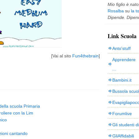
Mio figlio è nato 
Rosalba
su
la t
Dipende. Dipend
Link Scuola
Anto'stuff
[Vai al sito
Fun4thebrain
]
Apprendere 
...
Bambini.it
Bussola scuo
Evapigliapoc
 della scuola Primaria
oliere con la Lim
Forumlive
nico
Gli studenti d
azioni cantando
GliAffidabili