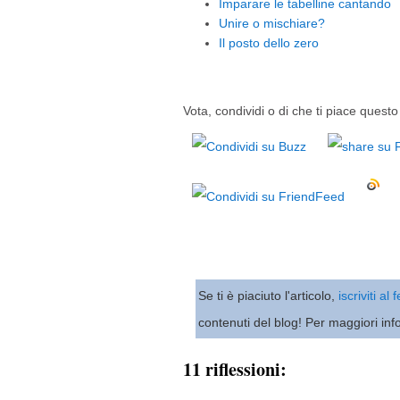
Imparare le tabelline cantando
Unire o mischiare?
Il posto dello zero
Vota, condividi o di che ti piace questo 
Se ti è piaciuto l'articolo,
iscriviti al
contenuti del blog! Per maggiori inf
11 riflessioni: