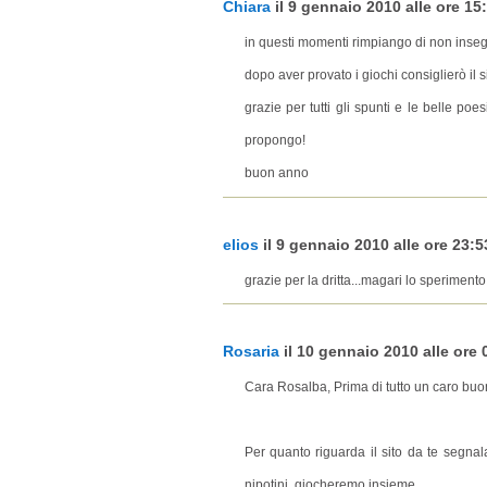
Chiara
il 9 gennaio 2010 alle ore 15:
in questi momenti rimpiango di non inse
dopo aver provato i giochi consiglierò il s
grazie per tutti gli spunti e le belle po
propongo!
buon anno
elios
il 9 gennaio 2010 alle ore 23:53
grazie per la dritta...magari lo sperimen
Rosaria
il 10 gennaio 2010 alle ore 0
Cara Rosalba, Prima di tutto un caro buo
Per quanto riguarda il sito da te segnal
nipotini, giocheremo insieme.