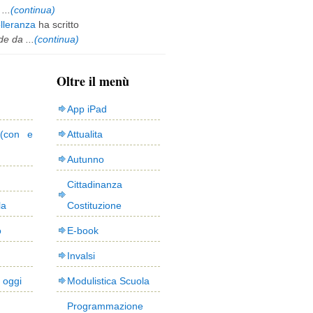
...
(continua)
olleranza
ha scritto
e da ...
(continua)
Oltre il menù
App iPad
(con e
Attualita
Autunno
Cittadinanza
la
Costituzione
o
E-book
Invalsi
i oggi
Modulistica Scuola
Programmazione