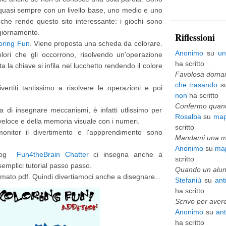
, quasi sempre con un livello base, uno medio e uno
p
ca che rende questo sito interessante: i giochi sono
i
ggiornamento.
Riflessioni
oring Fun
. Viene proposta una scheda da colorare.
ù
Anonimo
su
un
ori che gli occorrono, risolvendo un'operazione
v
ha scritto
 la chiave si infila nel lucchetto rendendo il colore
e
Favolosa domani
che trasando
s
vertiti tantissimo a risolvere le operazioni e poi
c
non
ha scritto
c
Confermo quanto
 di insegnare meccanismi, è infatti utlissimo per
Rosalba
su
map
h
 veloce e della memoria visuale con i numeri.
scritto
onitor il divertimento e l'appprendimento sono
i
Mandami una mai
Anonimo
su
map
o
blog
Fun4theBrain Chatter
ci insegna anche a
scritto
semplici tutorial passo passo.
Quando un alunn
ormato pdf. Quindi divertiamoci anche a disegnare...
Stefaniù
su
ant
ha scritto
Scrivo per avere
Anonimo
su
an
ha scritto