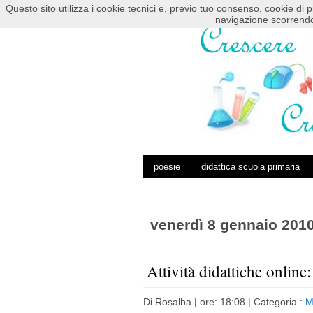
Questo sito utilizza i cookie tecnici e, previo tuo consenso, cookie di p
HOME
POSTS RSS
COMMENTS RSS
navigazione scorrendo
poesie
didattica scuola primaria
venerdì 8 gennaio 201
Attività didattiche online
Di
Rosalba
| ore: 18:08 |
Categoria :
M