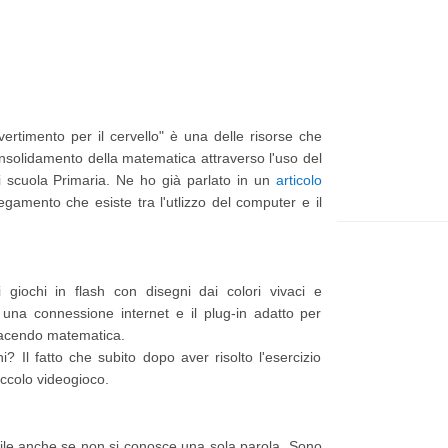
t
e
p
p
i
a
ù
g
ivertimento per il cervello" è una delle risorse che
r
e
 consolidamento della matematica attraverso l'uso del
e
di scuola Primaria. Ne ho già parlato in un
articolo
egamento che esiste tra l'utlizzo del computer e il
c
e
n
giochi in flash con disegni dai colori vivaci e
t
una connessione internet e il plug-in adatto per
e
i facendo matematica.
P
i? Il fatto che subito dopo aver risolto l'esercizio
ccolo videogioco.
o
s
t
ile anche se non si conosce una sola parola. Sono