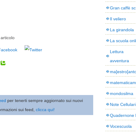
Gran caffè sc
Il veliero
La girandola
articolo
La scuola onl
Lettura
avventura
ma]estro[ant
matematicam
mondosilma
 feed
per tenerti sempre aggiornato sui nuovi
Note Cellulari
ormazioni sui feed,
clicca qui!
Quadernone 
Vocescuola