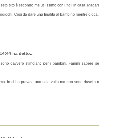
 questo sito è secondo me utilissimo con i figli in casa. Magari
deogiochi. Così da dare una finalità al bambino mentre gioca.
14:44 ha detto...
 sono davvero stimolanti per i bambini. Fammi sapere se
sima. Io ci ho provato una sola volta ma non sono riuscita a