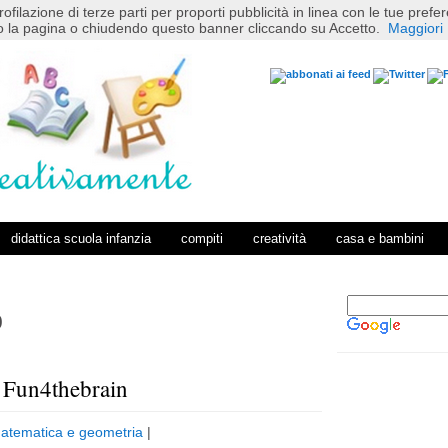
rofilazione di terze parti per proporti pubblicità in linea con le tue pref
 la pagina o chiudendo questo banner cliccando su Accetto.
Maggiori 
didattica scuola infanzia
compiti
creatività
casa e bambini
0
: Fun4thebrain
P
H
o
o
atematica e geometria
|
s
m