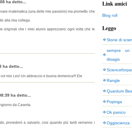
08 ha detto...
Link amici
gnare matematica (una delle mie passioni) ma prometto che
Blog roll
ito alla mia collega.
Leggo
esie originali che i miei alunni apprezzano ogni volta che le
Storie di scie
sempre un
disagio
 ha detto...
Scienceforpa
to col mio Leo! Un abbraccio e buona domenica!!! Ele
Rangle
Quantum Bea
8:39 ha detto...
Popinga
ngiorno da Caserta.
Ok panico
ato, prvvederò a salvarlo, cosi quando più tardi verranno i
Oggiscienza