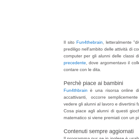
Il sito
Fun4thebrain
, letteralmente "d
prediligo nell'ambito delle attività di
computer per gli alunni delle classi 
precedente
, dove argomentavo il coll
contare con le dita.
Perchè piace ai bambini
Fun4thbrain
è una risorsa online di 
accattivanti, occorre semplicemente 
vedere gli alunni al lavoro e divertirs
Cosa piace agli alunni di questi gioch
matematico si viene premiati con un pi
Contenuti sempre aggiornati
Il programma pur se in inglese è usab