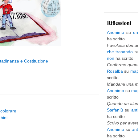
p
i
Riflessioni
ù
Anonimo
su
un
v
ha scritto
e
Favolosa domani
che trasando
s
c
non
ha scritto
ttadinanza e Costituzione
c
Confermo quanto
Rosalba
su
map
h
scritto
i
Mandami una mai
Anonimo
su
map
o
scritto
Quando un alunn
Stefaniù
su
ant
a colorare
ha scritto
mbini
Scrivo per avere
Anonimo
su
an
ha scritto