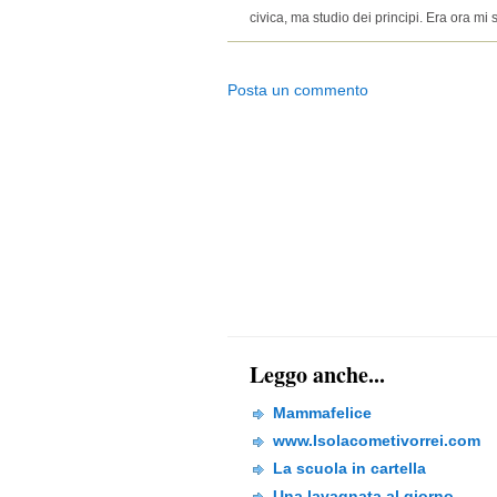
civica, ma studio dei principi. Era ora mi 
Posta un commento
Leggo anche...
Mammafelice
www.Isolacometivorrei.com
La scuola in cartella
Una lavagnata al giorno