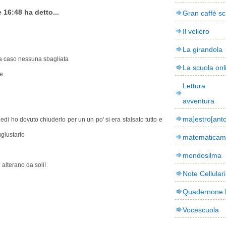
 16:48 ha detto...
Gran caffè sc
Il veliero
La girandola
da caso nessuna sbagliata
La scuola onl
e.
Lettura
avventura
ma]estro[ant
iedi ho dovuto chiuderlo per un un po' si era sfalsato tutto e
giustarlo
matematicam
mondosilma
 alterano da soli!
Note Cellulari
Quadernone 
Vocescuola