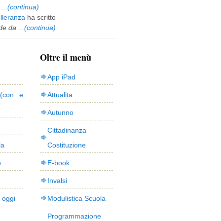
...
(continua)
olleranza
ha scritto
e da ...
(continua)
Oltre il menù
App iPad
(con e
Attualita
Autunno
Cittadinanza
la
Costituzione
o
E-book
Invalsi
i oggi
Modulistica Scuola
Programmazione