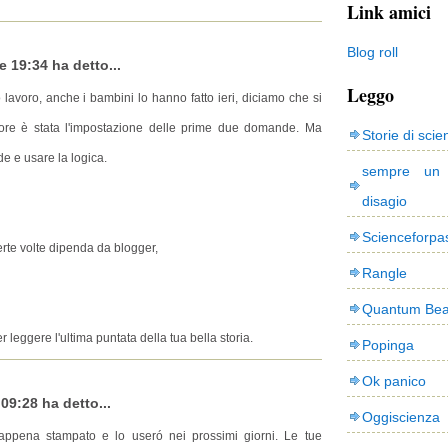
Link amici
Blog roll
e 19:34 ha detto...
Leggo
lavoro, anche i bambini lo hanno fatto ieri, diciamo che si
giore è stata l'impostazione delle prime due domande. Ma
Storie di scie
e e usare la logica.
sempre un
disagio
Scienceforpa
rte volte dipenda da blogger,
Rangle
Quantum Bea
leggere l'ultima puntata della tua bella storia.
Popinga
Ok panico
09:28 ha detto...
Oggiscienza
appena stampato e lo useró nei prossimi giorni. Le tue