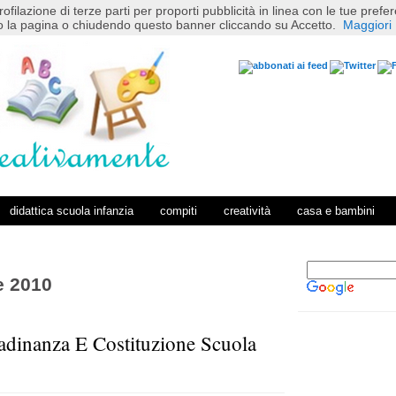
rofilazione di terze parti per proporti pubblicità in linea con le tue pref
 la pagina o chiudendo questo banner cliccando su Accetto.
Maggiori 
didattica scuola infanzia
compiti
creatività
casa e bambini
e 2010
tadinanza E Costituzione Scuola
P
H
o
o
s
m