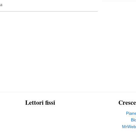
sa
Lettori fissi
Cresce
Pian
Bl
MrWeb