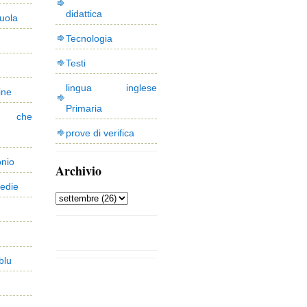
didattica
uola
Tecnologia
Testi
lingua inglese
ine
Primaria
 che
prove di verifica
onio
Archivio
edie
blu