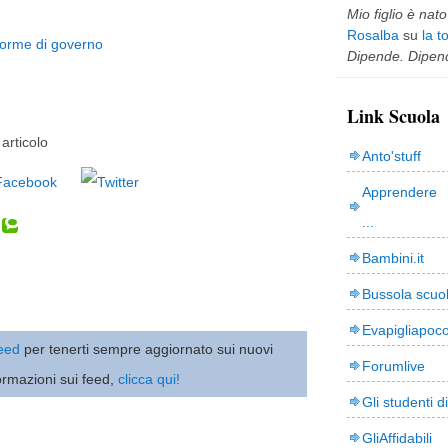
Mio figlio è nato 
Rosalba
su
la t
 forme di governo
Dipende. Dipend
Link Scuola
articolo
Anto'stuff
Apprendere 
...
Bambini.it
Bussola scuo
Evapigliapoc
 feed
per tenerti sempre aggiornato sui nuovi
Forumlive
ormazioni sui feed,
clicca qui!
Gli studenti d
GliAffidabili