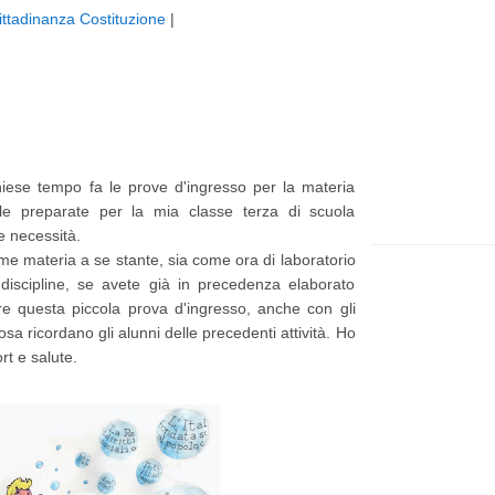
ittadinanza Costituzione
|
t
e
p
p
i
a
ù
g
r
e
chiese tempo fa le prove d'ingresso per la materia
e
ole preparate per la mia classe terza di scuola
c
e necessità.
ome materia a se stante, sia come ora di laboratorio
e
 discipline, se avete già in precedenza elaborato
n
re questa piccola prova d'ingresso, anche con gli
t
sa ricordano gli alunni delle precedenti attività. Ho
t e salute.
e
P
o
s
t