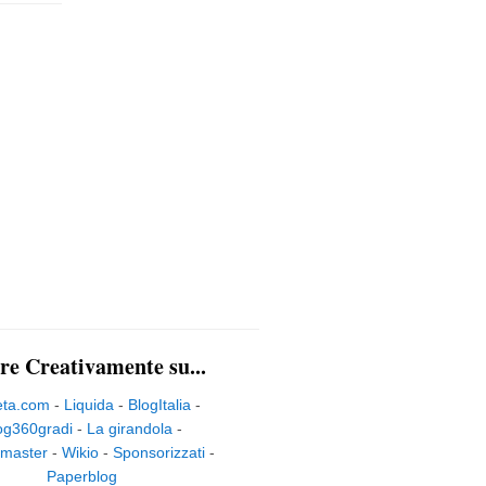
re Creativamente su...
eta.com
-
Liquida
-
BlogItalia
-
og360gradi
-
La girandola
-
master
-
Wikio
-
Sponsorizzati
-
Paperblog