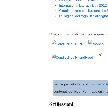
La Costituzione, che fatica
International Literacy Day 2012
Cittadinanza e costituzione: Le
Le ragioni dei roghi in Sardegna
Vota, condividi o di che ti piace questo 
Se ti è piaciuto l'articolo,
iscriviti al
contenuti del blog! Per maggiori inf
6 riflessioni: