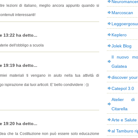
Neuromance
re lezioni di italiano, meglio ancora appunto quando si
Marcoscan
ontenuti interessanti!
Leggoergos
Keplero
e 13:22 ha detto...
terie dell'obbligo a scuola
Jolek Blog
Il nuovo mo
e 19:19 ha detto...
Galatea
iei materiali ti vengano in aiuto nella tua attività di
discover you
ispirazione dai tuoi articoli. E' bello condividere :-))
Catepol 3.0
Atelier di
Citarella
Arte e Salute
e 19:20 ha detto...
al Tamburo ri
l'idea che la Costituzione non può essere solo educazione