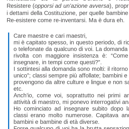
Resistere (
opporsi ad un'azione avversa
), propr
i dettami della Costituzione, per quelle bambine
Re-esistere come re-inventarsi. Ma è dura eh.
Care maestre e cari maestri,
mi è capitato spesso, in questo periodo, di ri
o telefonate da qualcuno di voi. La domanda
rivolta con maggiore insistenza è: “Com
insegnare, in tempi come questi?”.
I sottintesi alla domanda sono molti: il ritorn
unico”; classi sempre più affollate; bambini 
provengono da altre culture e lingue e non sa
etc.
Anch’io, come voi, soprattutto nei primi a
attività di maestro, mi ponevo interrogativi an
Ho cominciato ad insegnare subito dopo l
classi erano molto numerose. Capitava an
bambini e bambine di età diverse.
Forse qualcuno di voi ha la brutta sensazion