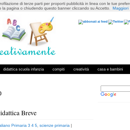
rofilazione di terze parti per proporti pubblicità in linea con le tue pref
 la pagina o chiudendo questo banner cliccando su Accetto.
Maggiori 
didattica scuola infanzia
compiti
creatività
casa e bambini
0
dattica Breve
P
H
o
o
taliano Primaria 3 4 5
,
scienze primaria
|
s
m