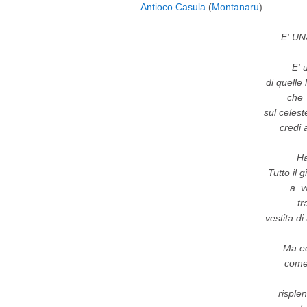
Antioco Casula
(
Montanaru
)
E' U
E' 
di quelle
che 
sul celes
credi 
Ha
Tutto il 
a va
tr
vestita di
Ma ec
come
risple