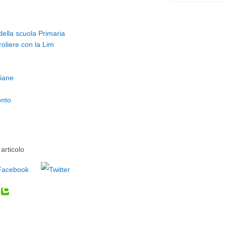
 della scuola Primaria
oliere con la Lim
liane
onto
articolo