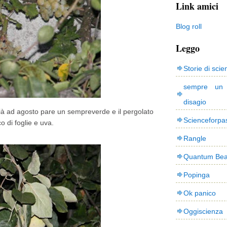
Link amici
Blog roll
Leggo
Storie di scie
sempre un
disagio
i già ad agosto pare un sempreverde e il pergolato
Scienceforpa
co di foglie e uva.
Rangle
Quantum Bea
Popinga
Ok panico
Oggiscienza