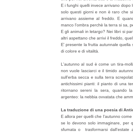
E i funghi quelli invece arrivano dop
solo questi giorni e non è raro che s
arrivano assieme al freddo. E quan
manco l'ombra perchè la terra si sa, p
E gli animali in letargo? Nei libri si pa
altri aspettano che arrivi il freddo, quel
E' presente la frutta autunnale quella s
di colore e di vitalità.
L'autunno al sud è come un tira-molla
non vuole lasciarci e il timido autun
sull'erba secca e sulla terra screpol
antichissimi pianti: il pianto di una t
ritornano sereni la sera, quando 
argenteo: la nebbia ovvatata che amm
La traduzione di una poesia di Ant
E allora per quelli che l'autunno come
se lo devono solo immaginare, per q
sfumata o trasformarsi dall'estate 