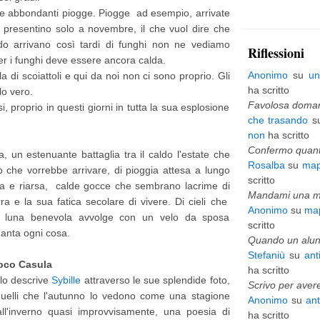
o le abbondanti piogge. Piogge ad esempio, arrivate
p
i presentino solo a novembre, il che vuol dire che
i
do arrivano così tardi di funghi non ne vediamo
Riflessioni
er i funghi deve essere ancora calda.
ù
Anonimo
su
un
rla di scoiattoli e qui da noi non ci sono proprio. Gli
v
ha scritto
lo vero.
e
Favolosa domani
i, proprio in questi giorni in tutta la sua esplosione
che trasando
s
c
non
ha scritto
c
Confermo quanto
, un estenuante battaglia tra il caldo l'estate che
Rosalba
su
map
h
no che vorrebbe arrivare, di pioggia attesa a lungo
scritto
ata e riarsa, calde gocce che sembrano lacrime di
i
Mandami una mai
erra e la sua fatica secolare di vivere. Di cieli che
Anonimo
su
map
o
la luna benevola avvolge con un velo da sposa
scritto
anta ogni cosa.
Quando un alunn
Stefaniù
su
ant
ioco Casula
ha scritto
 lo descrive
Sybille
attraverso le sue splendide foto,
Scrivo per avere
uelli che l'autunno lo vedono come una stagione
Anonimo
su
an
all'inverno quasi improvvisamente, una poesia di
ha scritto