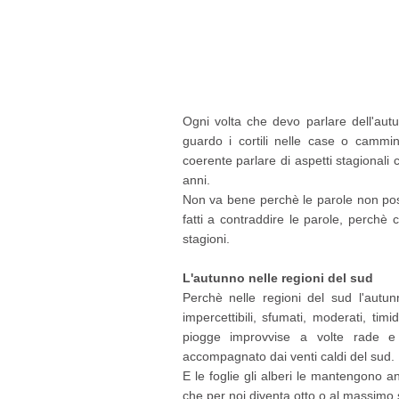
Ogni volta che devo parlare dell'autu
guardo i cortili nelle case o camm
coerente parlare di aspetti stagionali c
anni.
Non va bene perchè le parole non poss
fatti a contraddire le parole, perch
stagioni.
L'autunno nelle regioni del sud
Perchè nelle regioni del sud l'aut
impercettibili, sfumati, moderati, tim
piogge improvvise a volte rade e 
accompagnato dai venti caldi del sud.
E le foglie gli alberi le mantengono a
che per noi diventa otto o al massimo s