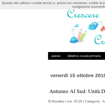
Questo sito utilizza i cookie tecnici e, previo tuo consenso, cookie di p
HOME
POSTS RSS
COMMENTS RSS
navigazione scorrendo
poesie
didattica scuola primaria
venerdì 15 ottobre 201
Autunno Al Sud: Unità Di
Di
Rosalba
| ore: 20:28 |
Categoria :
I