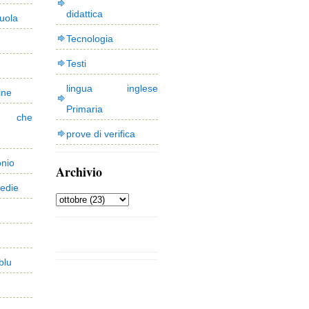
didattica
uola
Tecnologia
Testi
lingua inglese
ine
Primaria
 che
prove di verifica
onio
Archivio
edie
blu