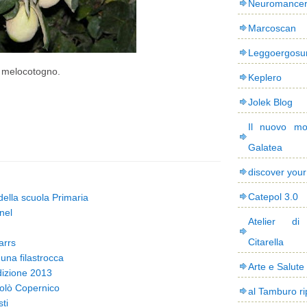
Neuromance
Marcoscan
Leggoergos
l melocotogno.
Keplero
Jolek Blog
Il nuovo mo
Galatea
discover you
Catepol 3.0
 della scuola Primaria
nel
Atelier di
Citarella
arrs
una filastrocca
Arte e Salute
Edizione 2013
olò Copernico
al Tamburo ri
ti