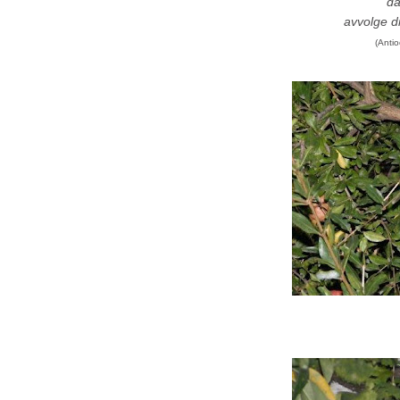
da
avvolge di
(Anti