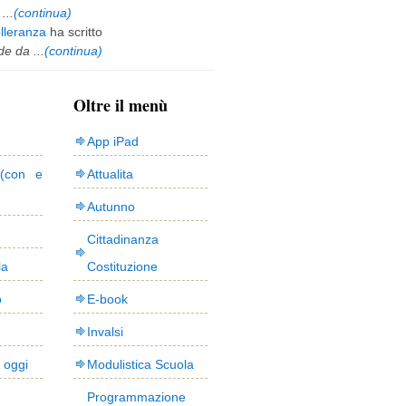
...
(continua)
olleranza
ha scritto
e da ...
(continua)
Oltre il menù
App iPad
(con e
Attualita
Autunno
Cittadinanza
la
Costituzione
o
E-book
Invalsi
i oggi
Modulistica Scuola
Programmazione