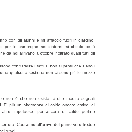
t
e
p
p
i
a
ù
g
nno con gli alunni e mi affaccio fuori in giardino,
r
e
ino per le campagne nei dintorni mi chiedo se è
e
he da noi arrivano a ottobre inoltrato quasi tutti gli
c
ono contraddire i fatti. E non si pensi che siano i
e
è come qualcuno sostiene non ci sono più le mezze
n
t
e
unno non è che non esiste, è che mostra segnali
P
idi. E' più un alternanza di caldo ancora estivo, di
altre impetuose, poi ancora di caldo perfino
o
s
ncor ora. Cadranno all'arrivo del primo vero freddo
ei gradi.
t