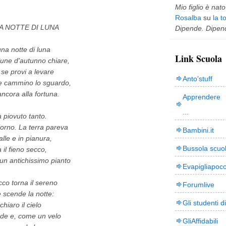
Mio figlio è nato 
Rosalba
su
la t
NA NOTTE DI LUNA
Dipende. Dipend
una notte di luna
Link Scuola
 lune d'autunno chiare,
se provi a levare
Anto'stuff
te cammino lo sguardo,
ancora alla fortuna.
Apprendere 
...
 piovuto tanto.
giorno. La terra pareva
Bambini.it
lle e in pianura,
Bussola scuo
a il fieno secco,
 un antichissimo pianto
Evapigliapoc
co torna il sereno
Forumlive
 scende la notte:
Gli studenti d
chiaro il cielo
nde e, come un velo
GliAffidabili