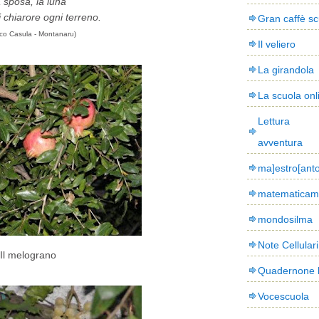
 sposa, la luna
 chiarore ogni terreno.
Gran caffè sc
oco Casula - Montanaru)
Il veliero
La girandola
La scuola onl
Lettura
avventura
ma]estro[ant
matematicam
mondosilma
Note Cellulari
Il melograno
Quadernone 
Vocescuola