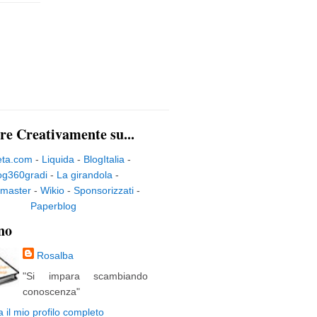
re Creativamente su...
eta.com
-
Liquida
-
BlogItalia
-
og360gradi
-
La girandola
-
master
-
Wikio
-
Sponsorizzati
-
Paperblog
no
Rosalba
"Si impara scambiando
conoscenza"
a il mio profilo completo