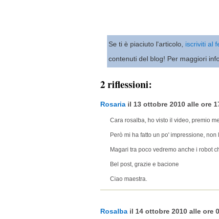
Se ti è piaciuto l'articolo,
iscriviti al
contenuti del blog! Per maggiori inf
2 riflessioni:
Rosaria
il 13 ottobre 2010 alle ore 1
Cara rosalba, ho visto il video, premio me
Però mi ha fatto un po' impressione, non l
Magari tra poco vedremo anche i robot c
Bel post, grazie e bacione
Ciao maestra.
Rosalba
il 14 ottobre 2010 alle ore 0