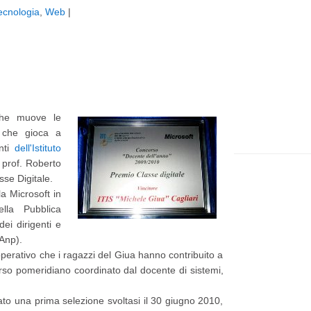
ecnologia
,
Web
|
t
e
p
p
i
a
ù
g
r
e
 che muove le
e
 che gioca a
c
nti
dell'Istituto
l prof. Roberto
e
sse Digitale.
n
la Microsoft in
t
ella Pubblica
dei dirigenti e
e
(Anp).
P
 operativo che i ragazzi del Giua hanno contribuito a
o
rso pomeridiano coordinato dal docente di sistemi,
s
rato una prima selezione svoltasi il 30 giugno 2010,
t