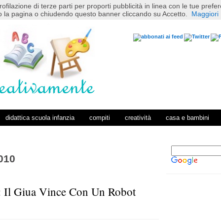
rofilazione di terze parti per proporti pubblicità in linea con le tue pref
 la pagina o chiudendo questo banner cliccando su Accetto.
Maggiori 
didattica scuola infanzia
compiti
creatività
casa e bambini
010
: Il Giua Vince Con Un Robot
P
H
o
o
s
m