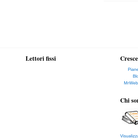
Lettori fissi
Cresce
Pian
Bl
MrWeb
Chi so
Visualizz