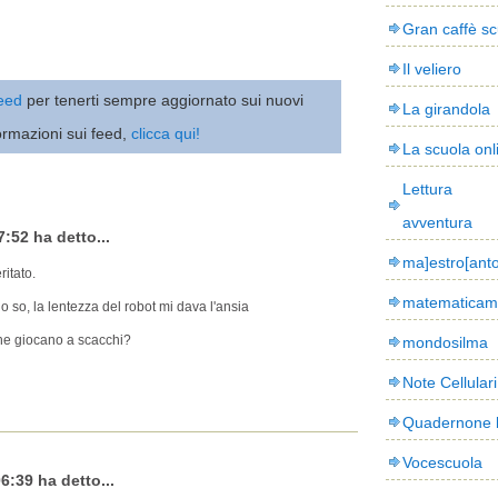
Gran caffè sc
Il veliero
 feed
per tenerti sempre aggiornato sui nuovi
La girandola
ormazioni sui feed,
clicca qui!
La scuola onl
Lettura
avventura
7:52 ha detto...
ma]estro[ant
ritato.
matematicam
o so, la lentezza del robot mi dava l'ansia
he giocano a scacchi?
mondosilma
Note Cellulari
Quadernone 
Vocescuola
6:39 ha detto...