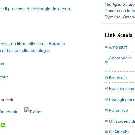
Mio figlio è nato 
 il processo di riciclaggio della carta
Rosalba
su
la t
Dipende. Dipend
Link Scuola
enza, un libro collettivo di Barabba
Anto'stuff
idattico delle tecnologie
Apprendere 
pa
...
toria
Bambini.it
Bussola scuo
Evapigliapoc
articolo
Forumlive
Gli studenti d
GliAffidabili