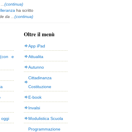
...
(continua)
olleranza
ha scritto
e da ...
(continua)
Oltre il menù
App iPad
(con e
Attualita
Autunno
Cittadinanza
la
Costituzione
o
E-book
Invalsi
i oggi
Modulistica Scuola
Programmazione