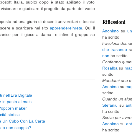
rosoft Italia, subito dopo è stato abilitato il voto
p
e, visionare e giudicare il progetto da parte del vasto
i
Riflessioni
toposto ad una giuria di docenti universitari e tecnici
ù
oscere e scaricare nel sito
apprendereinrete
. Qui il
Anonimo
su
un
canico per il gioco a dama e infine il gruppo su
v
ha scritto
e
Favolosa domani
che trasando
s
c
non
ha scritto
c
Confermo quanto
Rosalba
su
map
h
scritto
i
Mandami una mai
Anonimo
su
map
o
scritto
ti nell'Era Digitale
Quando un alunn
e in pasta al mais
Stefaniù
su
ant
n Popcorn maker
ha scritto
cità statica
Scrivo per avere
re Un Cubo Con La Carta
Anonimo
su
an
a o non scoppia?
ha scritto