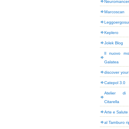
Neuromance
Marcoscan
Leggoergos
Keplero
Jolek Blog
Il nuovo mo
Galatea
discover you
Catepol 3.0
Atelier di
Citarella
Arte e Salute
al Tamburo ri