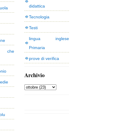
didattica
uola
Tecnologia
Testi
lingua inglese
ine
Primaria
 che
prove di verifica
onio
Archivio
edie
blu