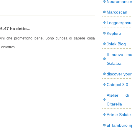
Neuromance
Marcoscan
Leggoergos
6:47 ha detto...
Keplero
ravini che promettono bene. Sono curiosa di sapere cosa
Jolek Blog
obiettivo.
Il nuovo mo
Galatea
discover you
Catepol 3.0
Atelier di
Citarella
Arte e Salute
al Tamburo ri