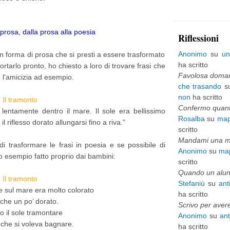
p
i
 prosa, dalla prosa alla poesia
Riflessioni
ù
Anonimo
su
un
in forma di prosa che si presti a essere trasformato
v
ha scritto
ortarlo pronto, ho chiesto a loro di trovare frasi che
e
Favolosa domani
 l'amicizia ad esempio.
che trasando
s
c
non
ha scritto
Il tramonto
c
Confermo quanto
ù lentamente dentro il mare. Il sole era bellissimo
Rosalba
su
map
h
 riflesso dorato allungarsi fino a riva.”
scritto
i
Mandami una mai
 trasformare le frasi in poesia e se possibile di
Anonimo
su
map
o
o esempio fatto proprio dai bambini:
scritto
Quando un alunn
Il tramonto
Stefaniù
su
ant
ole sul mare era molto colorato
ha scritto
che un po’ dorato.
Scrivo per avere
o il sole tramontare
Anonimo
su
an
che si voleva bagnare.
ha scritto