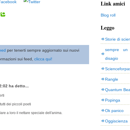
Link amici
Blog roll
Leggo
Storie di scie
sempre un
 feed
per tenerti sempre aggiornato sui nuovi
disagio
ormazioni sui feed,
clicca qui!
Scienceforpa
Rangle
2:02 ha detto...
Quantum Bea
rti
Popinga
tti dei piccoli poeti
Ok panico
re a loro il nettare speciale dell'anima.
Oggiscienza