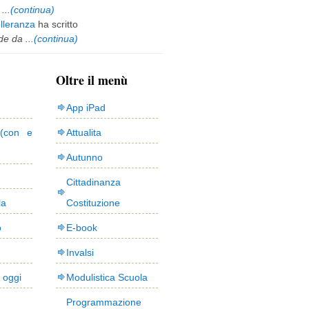
...
(continua)
olleranza
ha scritto
e da ...
(continua)
Oltre il menù
App iPad
(con e
Attualita
Autunno
Cittadinanza
la
Costituzione
o
E-book
Invalsi
i oggi
Modulistica Scuola
Programmazione