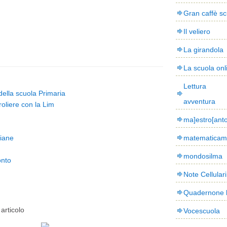
Gran caffè sc
Il veliero
La girandola
La scuola onl
Lettura
 della scuola Primaria
avventura
oliere con la Lim
ma]estro[ant
liane
matematicam
mondosilma
onto
Note Cellulari
Quadernone 
articolo
Vocescuola