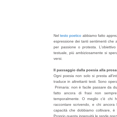
Nel
testo poetico
abbiamo fatto apprezz
espressione dei tanti sentimenti che a
per passione o protesta. L'obiettivo
testuale, più ambiziosamente si sper
versi.
Il passaggio dalla poesia alla prosa
Ogni poesia non solo si presta all'in
traduce in altrettanti testi. Sono opera
Primaria: non è facile passare da due 
fatto ancora di frasi non sempr
temporalmente. O meglio c'è chi h
raccontare scrivendo, e chi ancora
capacità che dobbiamo coltivare, è f
Proprio questa ingenuità le rende prez