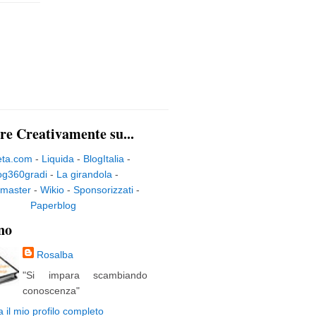
re Creativamente su...
eta.com
-
Liquida
-
BlogItalia
-
og360gradi
-
La girandola
-
master
-
Wikio
-
Sponsorizzati
-
Paperblog
no
Rosalba
"Si impara scambiando
conoscenza"
a il mio profilo completo