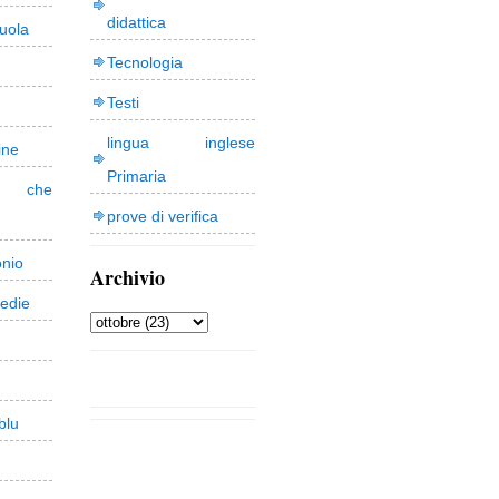
didattica
uola
Tecnologia
Testi
lingua inglese
ine
Primaria
 che
prove di verifica
onio
Archivio
edie
blu