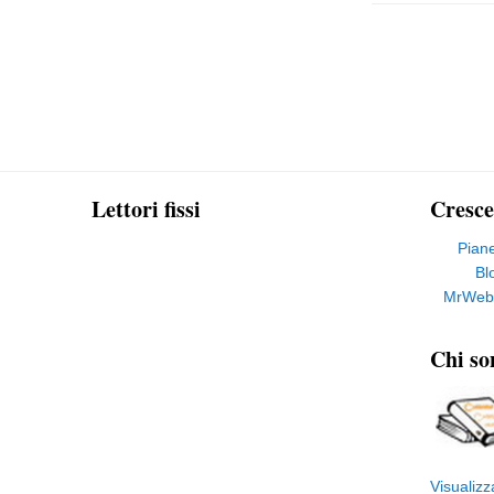
Lettori fissi
Cresce
Pian
Bl
MrWeb
Chi so
Visualizz