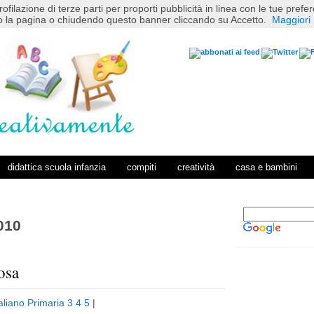
rofilazione di terze parti per proporti pubblicità in linea con le tue pref
 la pagina o chiudendo questo banner cliccando su Accetto.
Maggiori 
didattica scuola infanzia
compiti
creatività
casa e bambini
010
osa
P
H
o
o
taliano Primaria 3 4 5
|
s
m