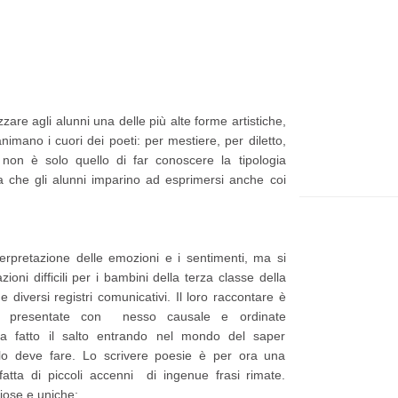
t
e
p
p
i
a
ù
g
are agli alunni una delle più alte forme artistiche,
r
e
nimano i cuori dei poeti: per mestiere, per diletto,
e
 non è solo quello di far conoscere la tipologia
a che gli alunni imparino ad esprimersi anche coi
c
e
n
terpretazione delle emozioni e i sentimenti, ma si
t
zioni difficili per i bambini della terza classe della
e
diversi registri comunicativi. Il loro raccontare è
P
e presentate con nesso causale e ordinate
a fatto il salto entrando nel mondo del saper
o
 lo deve fare. Lo scrivere poesie è per ora una
s
atta di piccoli accenni di ingenue frasi rimate.
iose e uniche:
t