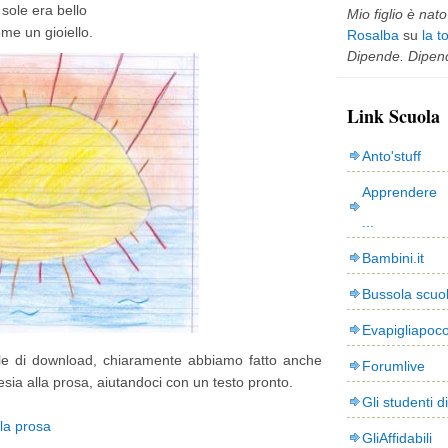
l sole era bello
Mio figlio è nato 
me un gioiello.
Rosalba
su
la t
Dipende. Dipend
Link Scuola
Anto'stuff
Apprendere 
...
Bambini.it
Bussola scuo
Evapigliapoc
file di download, chiaramente abbiamo fatto anche
Forumlive
sia alla prosa, aiutandoci con un testo pronto.
Gli studenti d
lla prosa
GliAffidabili