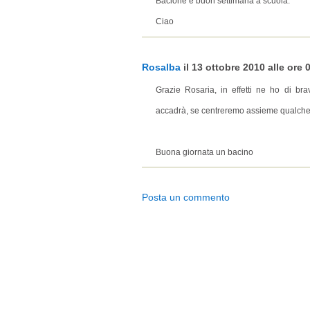
Bacione e buon settimana a scuola.
Ciao
Rosalba
il 13 ottobre 2010 alle ore 0
Grazie Rosaria, in effetti ne ho di b
accadrà, se centreremo assieme qualche 
Buona giornata un bacino
Posta un commento