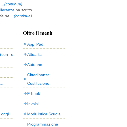
...
(continua)
olleranza
ha scritto
e da ...
(continua)
Oltre il menù
App iPad
(con e
Attualita
Autunno
Cittadinanza
la
Costituzione
o
E-book
Invalsi
i oggi
Modulistica Scuola
Programmazione