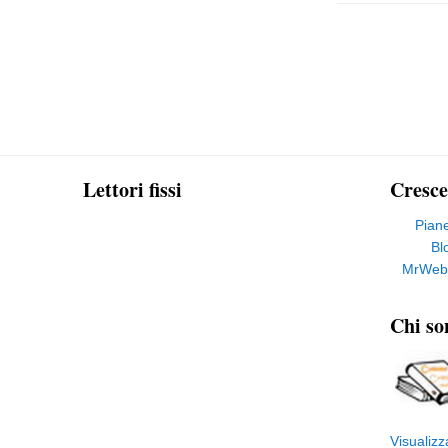
Lettori fissi
Cresce
Pian
Bl
MrWeb
Chi so
Visualizz