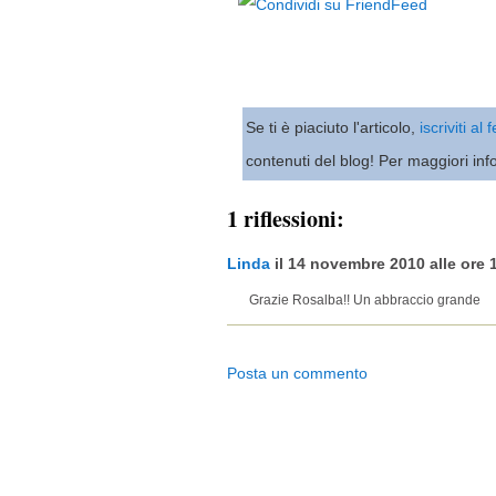
Se ti è piaciuto l'articolo,
iscriviti al
contenuti del blog! Per maggiori inf
1 riflessioni:
Linda
il 14 novembre 2010 alle ore 1
Grazie Rosalba!! Un abbraccio grande
Posta un commento