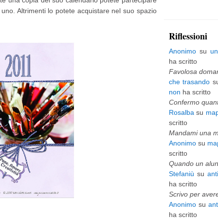
e una copia del suo calendario potete partecipare
uno. Altrimenti lo potete acquistare nel suo spazio
p
i
Riflessioni
ù
Anonimo
su
un
v
ha scritto
e
Favolosa domani
che trasando
s
c
non
ha scritto
c
Confermo quanto
Rosalba
su
map
h
scritto
i
Mandami una mai
Anonimo
su
map
o
scritto
Quando un alunn
Stefaniù
su
ant
ha scritto
Scrivo per avere
Anonimo
su
an
ha scritto