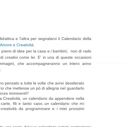
t
e
p
p
i
a
ù
g
idattica e l'altra per segnalarvi il Calendario della
r
e
Amore e Creatività
.
e
 pieno di idee per la casa e i bambini, non di rado
di creativi come lei. E' in una di queste occasioni
c
 immagini, che accompagneranno un intero anno
e
:
n
o pensato a tutte le volte che avrei desiderato
t
io che mettesse un pò di allegria nel guardarlo
e
enze imminenti!!
a Creatività, un calendario da appendere nella
P
carte, fili e tanto caos..un calendario che mi
a creatività da programmare e i miei prossimi
o
s
t