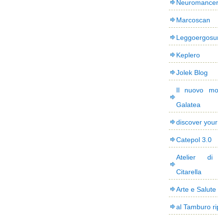
Neuromance
Marcoscan
Leggoergos
Keplero
Jolek Blog
Il nuovo mo
Galatea
discover you
Catepol 3.0
Atelier di
Citarella
Arte e Salute
al Tamburo ri