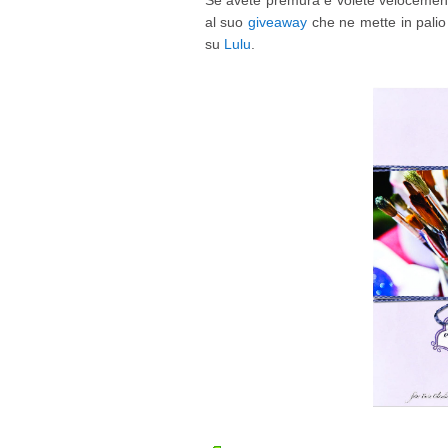
Se avete premura e volete velocement
al suo
giveaway
che ne mette in palio 
su
Lulu
.