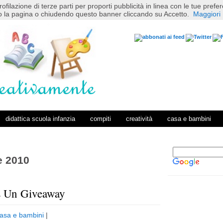
rofilazione di terze parti per proporti pubblicità in linea con le tue pref
 la pagina o chiudendo questo banner cliccando su Accetto.
Maggiori 
didattica scuola infanzia
compiti
creatività
casa e bambini
e 2010
E Un Giveaway
P
H
o
o
asa e bambini
|
s
m