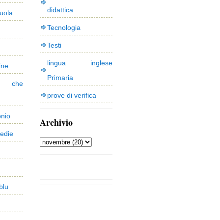
didattica
uola
Tecnologia
Testi
lingua inglese
ine
Primaria
 che
prove di verifica
onio
Archivio
edie
blu