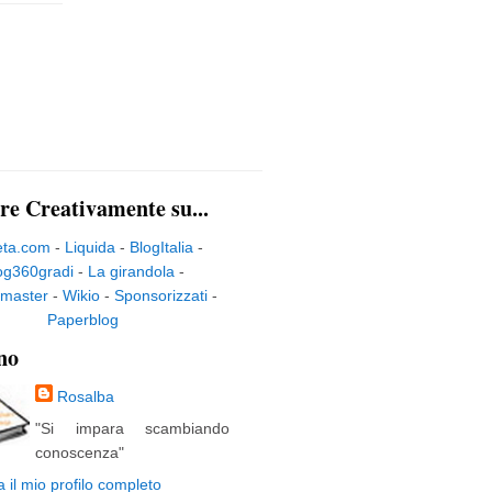
re Creativamente su...
eta.com
-
Liquida
-
BlogItalia
-
og360gradi
-
La girandola
-
master
-
Wikio
-
Sponsorizzati
-
Paperblog
no
Rosalba
"Si impara scambiando
conoscenza"
a il mio profilo completo