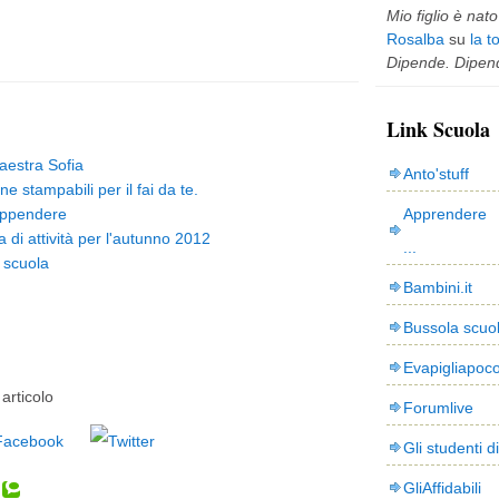
Mio figlio è nato 
Rosalba
su
la t
Dipende. Dipend
Link Scuola
maestra Sofia
Anto'stuff
ne stampabili per il fai da te.
appendere
Apprendere 
di attività per l'autunno 2012
...
 scuola
Bambini.it
Bussola scuo
Evapigliapoc
articolo
Forumlive
Gli studenti d
GliAffidabili