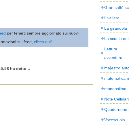
Gran caffè sc
Il veliero
La girandola
 feed
per tenerti sempre aggiornato sui nuovi
La scuola onl
ormazioni sui feed,
clicca qui!
Lettura
avventura
ma]estro[ant
5:58 ha detto...
matematicam
mondosilma
Note Cellulari
Quadernone 
Vocescuola