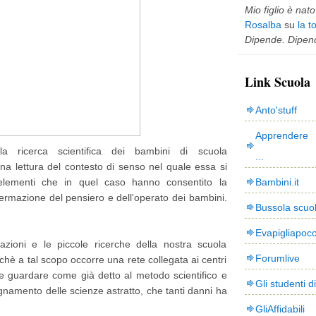
Mio figlio è nato 
Rosalba
su
la t
Dipende. Dipend
Link Scuola
Anto'stuff
Apprendere 
a ricerca scientifica dei bambini di scuola
...
una lettura del contesto di senso nel quale essa si
i elementi che in quel caso hanno consentito la
Bambini.it
affermazione del pensiero e dell'operato dei bambini.
Bussola scuo
Evapigliapoc
ioni e le piccole ricerche della nostra scuola
Forumlive
rchè a tal scopo occorre una rete collegata ai centri
rre guardare come già detto al metodo scientifico e
Gli studenti d
gnamento delle scienze astratto, che tanti danni ha
GliAffidabili