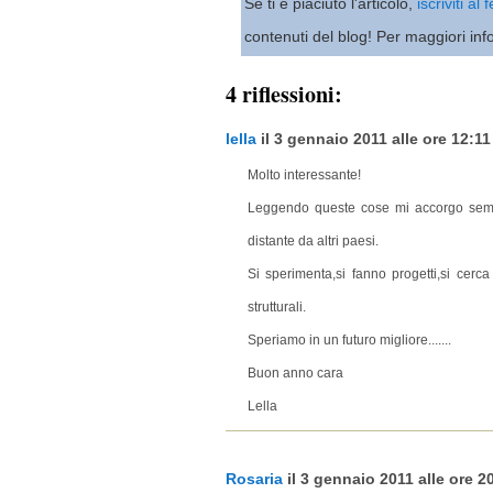
Se ti è piaciuto l'articolo,
iscriviti al
contenuti del blog! Per maggiori inf
4 riflessioni:
lella
il 3 gennaio 2011 alle ore 12:11 
Molto interessante!
Leggendo queste cose mi accorgo semp
distante da altri paesi.
Si sperimenta,si fanno progetti,si cer
strutturali.
Speriamo in un futuro migliore.......
Buon anno cara
Lella
Rosaria
il 3 gennaio 2011 alle ore 20