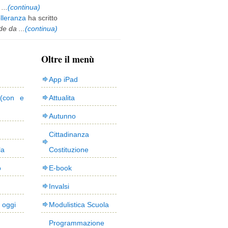
...
(continua)
olleranza
ha scritto
e da ...
(continua)
Oltre il menù
App iPad
(con e
Attualita
Autunno
Cittadinanza
la
Costituzione
o
E-book
Invalsi
i oggi
Modulistica Scuola
Programmazione