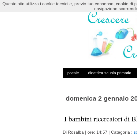
Questo sito utilizza i cookie tecnici e, previo tuo consenso, cookie di p
HOME
POSTS RSS
COMMENTS RSS
navigazione scorrendo
poesie
didattica scuola primaria
domenica 2 gennaio 2
I bambini ricercatori di B
Di
Rosalba
| ore: 14:57 |
Categoria :
s