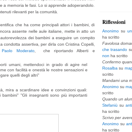
e a memoria le fasi. Lo si apprende adoperandolo.
p
enuti rilevanti per la comunità.
i
Riflessioni
ientifica che ha come principali attori i bambini, di
ù
Anonimo
su
un
ncora assente nelle aule italiane, mette in atto un
v
ha scritto
l'autorevolezza dei bambini a eseguire un compito
e
Favolosa domani
na condotta assertiva, per dirla con Cristina Copelli,
che trasando
s
i Paolo Moderato
, che riportando Alberti e
c
non
ha scritto
c
Confermo quanto
orti umani, mettendoci in grado di agire nel
Rosalba
su
map
rime con facilità e onestà le nostre sensazioni e
h
scritto
gare quelli degli altri"
i
Mandami una mai
Anonimo
su
map
o
vità, mira a scardinare idee e convinzioni quali:
scritto
i bambini" "Gli insegnanti sono più importanti
Quando un alunn
Stefaniù
su
ant
ha scritto
Scrivo per avere
Anonimo
su
an
ha scritto