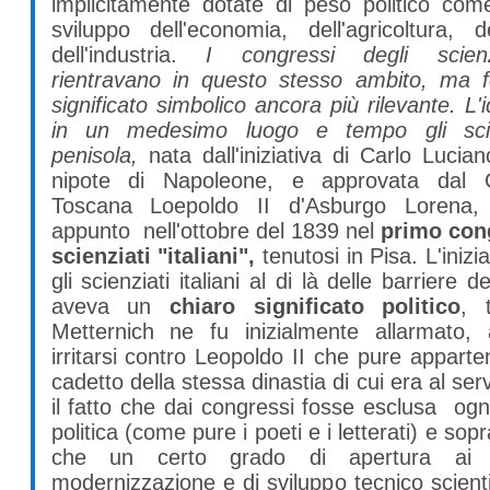
implicitamente dotate di peso politico com
sviluppo dell'economia, dell'agricoltura, d
dell'industria.
I congressi degli scienzi
rientravano in questo stesso ambito, ma 
significato simbolico ancora più rilevante. L'i
in un medesimo luogo e tempo gli scien
penisola,
nata dall'iniziativa di Carlo Lucia
nipote di Napoleone, e approvata dal 
Toscana Loepoldo II d'Asburgo Lorena, 
appunto nell'ottobre del 1839 nel
primo con
scienziati "italiani",
tenutosi in Pisa. L'inizia
gli scienziati italiani al di là delle barriere de
aveva un
chiaro significato politico
, 
Metternich ne fu inizialmente allarmato,
irritarsi contro Leopoldo II che pure appart
cadetto della stessa dinastia di cui era al serv
il fatto che dai congressi fosse esclusa ogn
politica (come pure i poeti e i letterati) e sopra
che un certo grado di apertura ai p
modernizzazione e di sviluppo tecnico scient