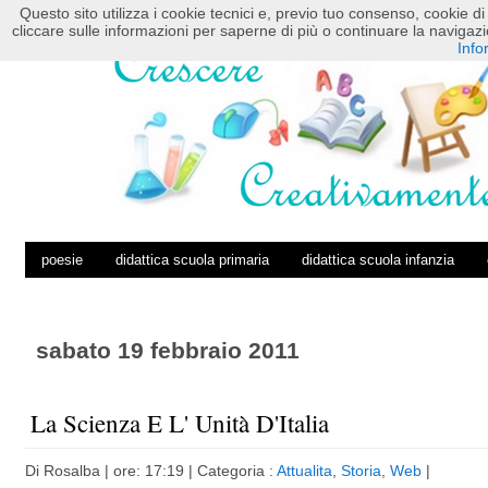
Questo sito utilizza i cookie tecnici e, previo tuo consenso, cookie di 
HOME
POSTS RSS
COMMENTS RSS
cliccare sulle informazioni per saperne di più o continuare la navig
Info
poesie
didattica scuola primaria
didattica scuola infanzia
sabato 19 febbraio 2011
La Scienza E L' Unità D'Italia
Di
Rosalba
| ore: 17:19 |
Categoria :
Attualita
,
Storia
,
Web
|