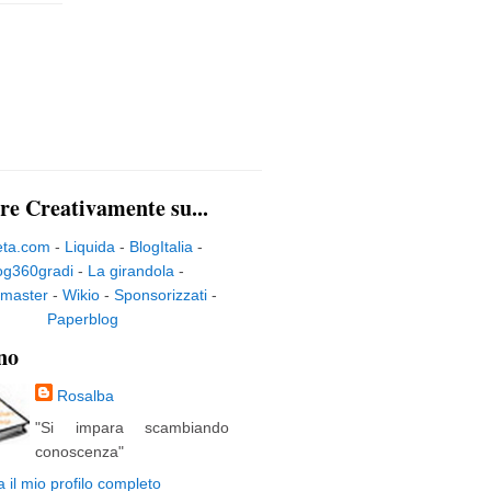
re Creativamente su...
eta.com
-
Liquida
-
BlogItalia
-
og360gradi
-
La girandola
-
master
-
Wikio
-
Sponsorizzati
-
Paperblog
no
Rosalba
"Si impara scambiando
conoscenza"
a il mio profilo completo