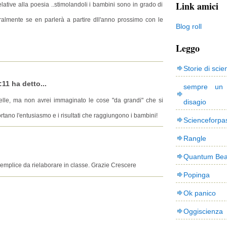
Link amici
relative alla poesia ..stimolandoli i bambini sono in grado di
ralmente se en parlerà a partire dll'anno prossimo con le
Blog roll
Leggo
Storie di scie
:11 ha detto...
sempre un
lle, ma non avrei immaginato le cose "da grandi" che si
disagio
ortano l'entusiasmo e i risultati che raggiungono i bambini!
Scienceforpa
Rangle
Quantum Bea
emplice da rielaborare in classe. Grazie Crescere
Popinga
Ok panico
Oggiscienza