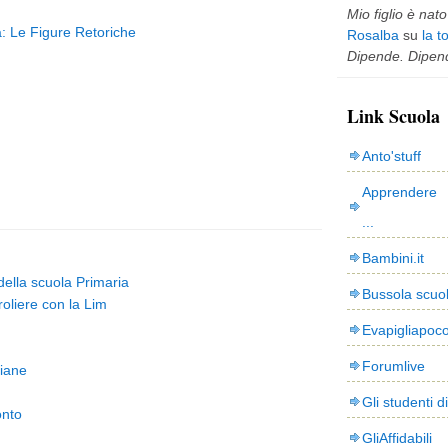
Mio figlio è nato 
a: Le Figure Retoriche
Rosalba
su
la t
Dipende. Dipend
Link Scuola
Anto'stuff
Apprendere 
...
Bambini.it
 della scuola Primaria
Bussola scuo
oliere con la Lim
Evapigliapoc
Forumlive
liane
Gli studenti d
onto
GliAffidabili