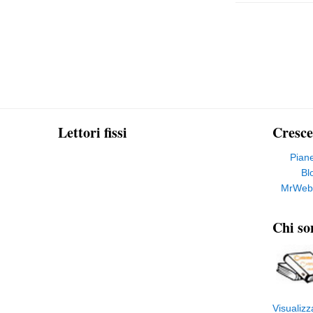
Lettori fissi
Cresce
Pian
Bl
MrWeb
Chi so
Visualizz