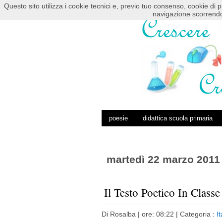
Questo sito utilizza i cookie tecnici e, previo tuo consenso, cookie di p
HOME
POSTS RSS
COMMENTS RSS
navigazione scorrendo
poesie
didattica scuola primaria
martedì 22 marzo 2011
Il Testo Poetico In Class
Di
Rosalba
| ore: 08:22 |
Categoria :
I