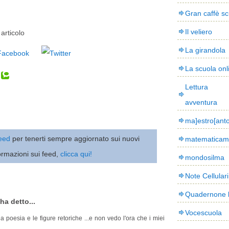
Gran caffè sc
Il veliero
articolo
La girandola
La scuola onl
Lettura
avventura
ma]estro[ant
 feed
per tenerti sempre aggiornato sui nuovi
matematicam
ormazioni sui feed,
clicca qui!
mondosilma
Note Cellulari
Quadernone 
ha detto...
Vocescuola
a poesia e le figure retoriche ...e non vedo l'ora che i miei