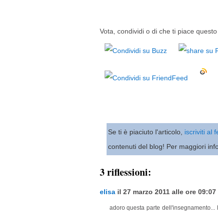
Vota, condividi o di che ti piace questo 
Se ti è piaciuto l'articolo,
iscriviti al
contenuti del blog! Per maggiori inf
3 riflessioni:
elisa
il 27 marzo 2011 alle ore 09:07 
adoro questa parte dell'insegnamento... l