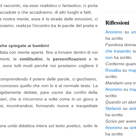
 racconto, sia esso realistico o fantastico, ci porta
p
accadute o che accadranno, di altri luoghi e fatti.
i
a nostra mente, essa è la strada delle emozioni, ci
Riflessioni
viamo, realizza l'incontro tra le parole del poeta e
ù
Anonimo
su
un
v
ha scritto
e
Favolosa domani
iche spiegate ai bambini
che trasando
s
oltata con mente aperta fino a trovare dentro di noi
c
non
ha scritto
amenti, le
similitudini
, le
personificazioni
e le
c
Confermo quanto
 sono tutti modi perchè noi possiamo cogliere il
Rosalba
su
map
h
scritto
 comprendendo il potere delle parole, ci giochiamo,
i
Mandami una mai
 concesso quello che non lo è al normale testo. La
Anonimo
su
map
o
gidamente dettate, pare uscire dai confini della
scritto
sieri, che si rincorrono a volte come in un gioco a
Quando un alunn
dosi, incontrandosi, formando nuove e inaspettate
Stefaniù
su
ant
ha scritto
Scrivo per avere
a unità didattica intera sul testo poetico, sotto le
Anonimo
su
an
ha scritto