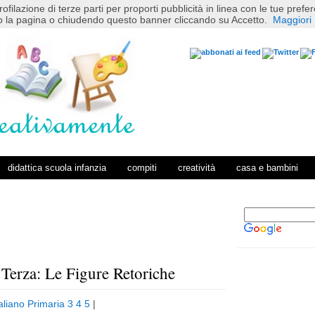
rofilazione di terze parti per proporti pubblicità in linea con le tue pref
 la pagina o chiudendo questo banner cliccando su Accetto.
Maggiori 
didattica scuola infanzia
compiti
creatività
casa e bambini
e Terza: Le Figure Retoriche
P
H
o
o
taliano Primaria 3 4 5
|
s
m