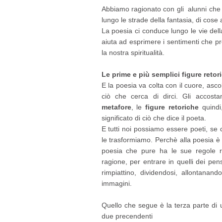
Abbiamo ragionato con gli alunni che il
lungo le strade della fantasia, di cose 
La poesia ci conduce lungo le vie dell
aiuta ad esprimere i sentimenti che pro
la nostra spiritualità.
Le prime e più semplici figure retor
E la poesia va colta con il cuore, asc
ciò che cerca di dirci. Gli accost
metafore
, le
figure retoriche
quindi,
significato di ciò che dice il poeta.
E tutti noi possiamo essere poeti, se
le trasformiamo. Perchè alla poesia è
poesia che pure ha le sue regole ri
ragione, per entrare in quelli dei pen
rimpiattino, dividendosi, allontanan
immagini.
Quello che segue è la terza parte di un
due precendenti