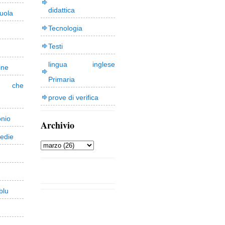
didattica
uola
Tecnologia
Testi
lingua inglese
ine
Primaria
 che
prove di verifica
onio
Archivio
edie
blu