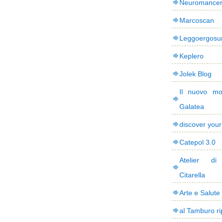
Neuromance
Marcoscan
Leggoergos
Keplero
Jolek Blog
Il nuovo mo
Galatea
discover you
Catepol 3.0
Atelier di
Citarella
Arte e Salute
al Tamburo ri