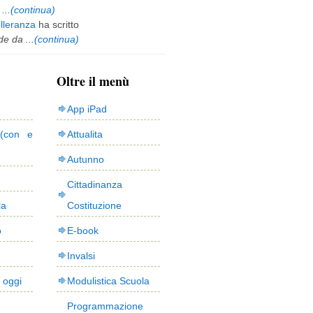
...
(continua)
olleranza
ha scritto
e da ...
(continua)
Oltre il menù
App iPad
(con e
Attualita
Autunno
Cittadinanza
la
Costituzione
o
E-book
Invalsi
i oggi
Modulistica Scuola
Programmazione