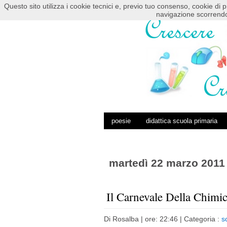
Questo sito utilizza i cookie tecnici e, previo tuo consenso, cookie di p
HOME
POSTS RSS
COMMENTS RSS
navigazione scorrendo
poesie
didattica scuola primaria
martedì 22 marzo 2011
Il Carnevale Della Chimi
Di
Rosalba
| ore: 22:46 |
Categoria :
s