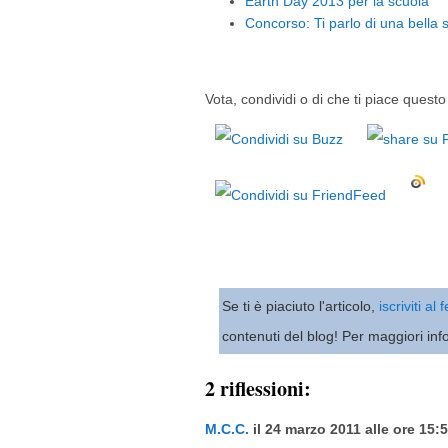
Earth Day 2013 per la scuola
Concorso: Ti parlo di una bella s
Vota, condividi o di che ti piace questo 
Se ti è piaciuto l'articolo,
iscriviti al
contenuti del blog! Per maggiori inf
2 riflessioni:
M.C.C.
il 24 marzo 2011 alle ore 15:5