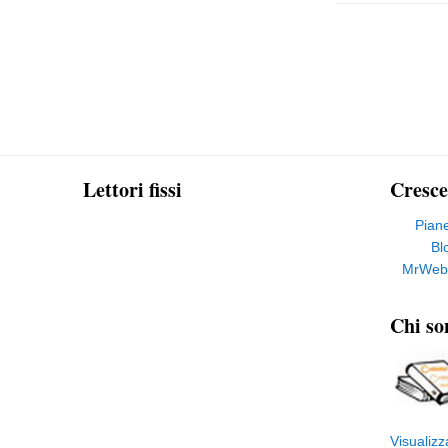
Lettori fissi
Cresce
Pian
Bl
MrWeb
Chi so
Visualizz