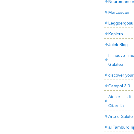
Neuromance
Marcoscan
Leggoergos
Keplero
Jolek Blog
Il nuovo mo
Galatea
discover you
Catepol 3.0
Atelier di
Citarella
Arte e Salute
al Tamburo ri