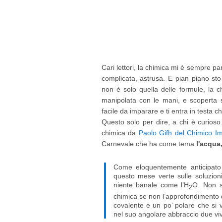
Cari lettori, la chimica mi è sempre p
complicata, astrusa. E pian piano sto
non è solo quella delle formule, la 
manipolata con le mani, e scoperta su
facile da imparare e ti entra in testa c
Questo solo per dire, a chi è curioso
chimica da
Paolo Gifh del Chimico Im
Carnevale che ha come tema
l'acqua
Come eloquentemente anticipato da
questo mese verte sulle soluzio
niente banale come l’H
O. Non s
2
chimica se non l’approfondimento d
covalente e un po’ polare che si 
nel suo angolare abbraccio due viv