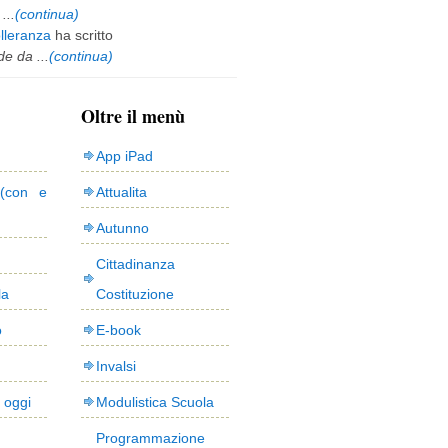
...
(continua)
olleranza
ha scritto
e da ...
(continua)
Oltre il menù
App iPad
(con e
Attualita
Autunno
Cittadinanza
la
Costituzione
o
E-book
Invalsi
i oggi
Modulistica Scuola
Programmazione