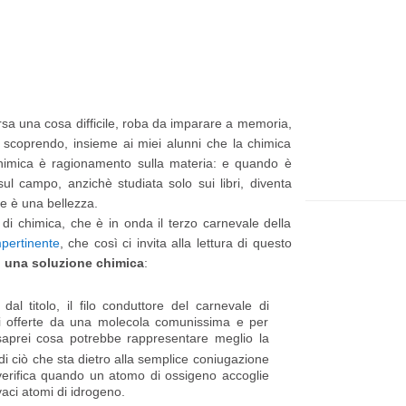
t
e
p
p
i
a
ù
g
arsa una cosa difficile, roba da imparare a memoria,
r
e
 scoprendo, insieme ai miei alunni che la chimica
e
chimica è ragionamento sulla materia: e quando è
l campo, anzichè studiata solo sui libri, diventa
c
he è una bellezza.
e
 di chimica, che è in onda il terzo carnevale della
n
pertinente
, che così ci invita alla lettura di questo
, una soluzione chimica
:
t
e
l titolo, il filo conduttore del carnevale di
ni offerte da una molecola comunissima e per
P
aprei cosa potrebbe rappresentare meglio la
o
i ciò che sta dietro alla semplice coniugazione
verifica quando un atomo di ossigeno accoglie
s
aci atomi di idrogeno.
t