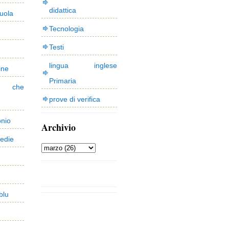
didattica
uola
Tecnologia
Testi
lingua inglese
ine
Primaria
 che
prove di verifica
onio
Archivio
edie
blu