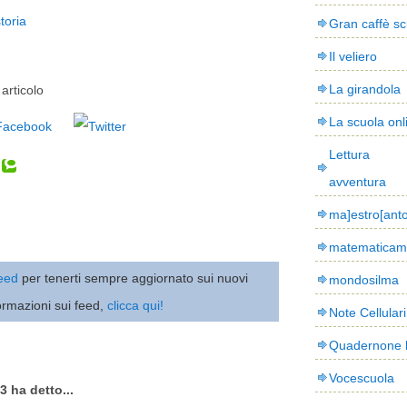
toria
Gran caffè sc
Il veliero
La girandola
articolo
La scuola onl
Lettura
avventura
ma]estro[ant
matematicam
 feed
per tenerti sempre aggiornato sui nuovi
mondosilma
ormazioni sui feed,
clicca qui!
Note Cellulari
Quadernone 
Vocescuola
3 ha detto...