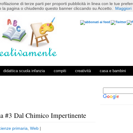
rofilazione di terze parti per proporti pubblicità in linea con le tue pref
 la pagina o chiudendo questo banner cliccando su Accetto.
Maggiori 
didattica scuola infanzia
compiti
creatività
casa e bambini
ca #3 Dal Chimico Impertinente
P
H
o
o
cienze primaria
,
Web
|
s
m