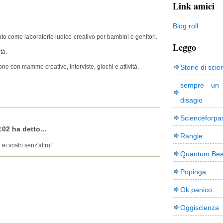
Link amici
Blog roll
nato come laboratorio ludico-creativo per bambini e genitori.
Leggo
tà.
ne con mamme creative, interviste, giochi e attività.
Storie di scie
sempre un
disagio
Scienceforpa
:02 ha detto...
Rangle
 ei vostri senz'altro!
Quantum Bea
Popinga
Ok panico
Oggiscienza