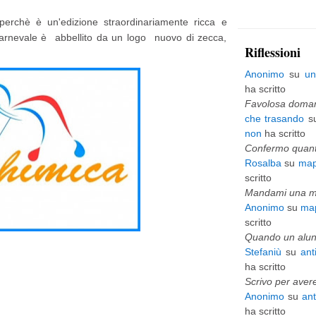
p
 perchè è un'edizione straordinariamente ricca e
Carnevale è abbellito da un logo nuovo di zecca,
i
Riflessioni
ù
Anonimo
su
un
v
ha scritto
e
Favolosa domani
che trasando
s
c
non
ha scritto
c
Confermo quanto
Rosalba
su
map
h
scritto
i
Mandami una mai
Anonimo
su
map
o
scritto
Quando un alunn
Stefaniù
su
ant
ha scritto
Scrivo per avere
Anonimo
su
an
ha scritto