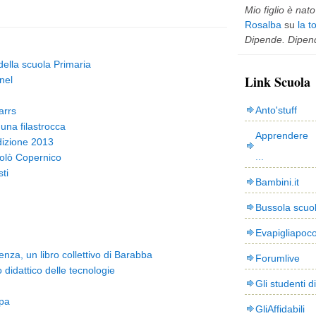
Mio figlio è nato 
Rosalba
su
la t
Dipende. Dipend
 della scuola Primaria
Link Scuola
nel
Anto'stuff
arrs
una filastrocca
Apprendere 
Edizione 2013
...
olò Copernico
ti
Bambini.it
Bussola scuo
Evapigliapoc
enza, un libro collettivo di Barabba
Forumlive
idattico delle tecnologie
Gli studenti d
pa
GliAffidabili