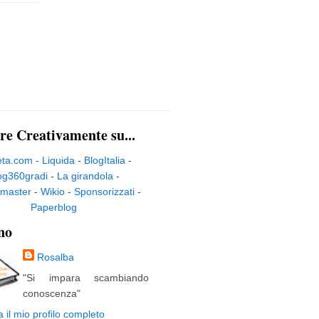
re Creativamente su...
eta.com
-
Liquida
-
BlogItalia
-
og360gradi
-
La girandola
-
master
-
Wikio
-
Sponsorizzati
-
Paperblog
no
Rosalba
"Si impara scambiando
conoscenza"
a il mio profilo completo