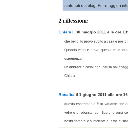
contenuti del blog! Per maggiori inf
2 riflessioni:
Chiara
il 30 maggio 2011 alle ore 13:
che bello! lo provo subito a casa e poi l
Quando vedo e provo queste cose torno 
esperienze.
un abbraccio casalingo (causa ballottagg
Chiara
Rosalba
il 1 giugno 2011 alle ore 16
questo esperimento è la variante che di
vetro e di ebanite, con liquidi diversi co
nostri bambini è sufficiente questo. ci sia