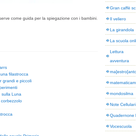
Gran caffè sc
serve come guida per la spiegazione con i bambini.
Il veliero
La girandola
La scuola onl
Lettura
avventura
arrs
ma]estro[ant
una filastrocca
 grandi e piccoli
matematicam
perimenti
mondosilma
 sulla Luna
l corbezzolo
Note Cellulari
strocca
Quadernone 
Vocescuola