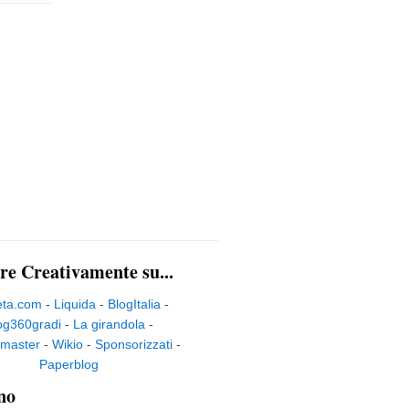
re Creativamente su...
eta.com
-
Liquida
-
BlogItalia
-
og360gradi
-
La girandola
-
master
-
Wikio
-
Sponsorizzati
-
Paperblog
no