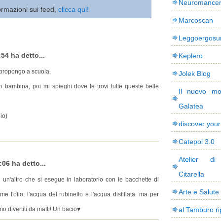
Neuromance
ormazioni sui feed,
clicca qui!
Marcoscan
Leggoergos
54 ha detto...
Keplero
o propongo a scuola.
Jolek Blog
bambina, poi mi spieghi dove le trovi tutte queste belle
Il nuovo mo
Galatea
io)
discover you
Catepol 3.0
Atelier di
:06 ha detto...
Citarella
 un'altro che si esegue in laboratorio con le bacchette di
Arte e Salute
me l'olio, l'acqua del rubinetto e l'acqua distillata. ma per
mo divertiti da matti! Un bacio♥
al Tamburo ri