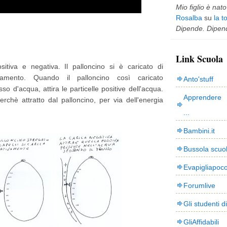
Mio figlio è nato 
Rosalba
su
la t
Dipende. Dipend
Link Scuola
sitiva e negativa. Il palloncino si è caricato di
inamento. Quando il palloncino così caricato
Anto'stuff
so d'acqua, attira le particelle positive dell'acqua.
Apprendere 
rchè attratto dal palloncino, per via dell'energia
...
Bambini.it
Bussola scuo
Evapigliapoc
Forumlive
Gli studenti d
GliAffidabili