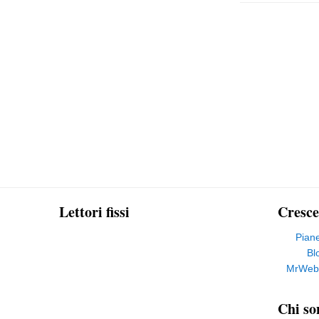
Lettori fissi
Cresce
Pian
Bl
MrWeb
Chi so