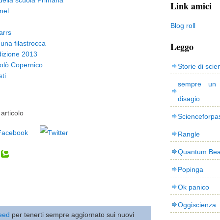
 della scuola Primaria
Link amici
nel
Blog roll
arrs
una filastrocca
Leggo
Edizione 2013
olò Copernico
Storie di scie
ti
sempre un
disagio
articolo
Scienceforpa
Rangle
Quantum Bea
Popinga
Ok panico
Oggiscienza
 feed
per tenerti sempre aggiornato sui nuovi