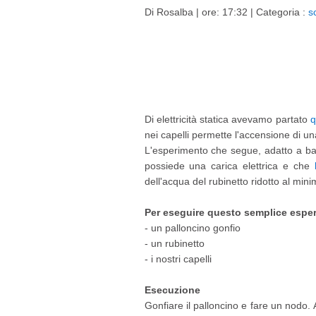
Di
Rosalba
| ore: 17:32 |
Categoria :
s
Di elettricità statica avevamo partato
q
nei capelli permette l'accensione di 
L'esperimento che segue, adatto a bam
possiede una carica elettrica e che
dell'acqua del rubinetto ridotto al mini
Per eseguire questo semplice espe
- un palloncino gonfio
- un rubinetto
- i nostri capelli
Esecuzione
Gonfiare il palloncino e fare un nodo. A