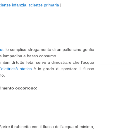
cienze infanzia
,
scienze primaria
|
t
e
p
p
i
a
ù
g
r
e
ui
: lo semplice sfregamento di un palloncino gonfio
e
una lampadina a basso consumo.
c
bini di tutte l'età, serve a dimostrare che l'acqua
l'elettricità statica
è in grado di spostare il flusso
e
mo.
n
t
rimento occorrono:
e
P
o
s
prire il rubinetto con il flusso dell'acqua al minimo,
t