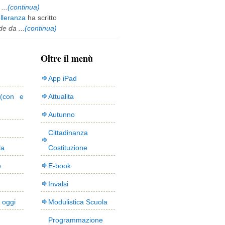
...
(continua)
olleranza
ha scritto
e da ...
(continua)
Oltre il menù
App iPad
(con e
Attualita
Autunno
Cittadinanza
la
Costituzione
o
E-book
Invalsi
i oggi
Modulistica Scuola
Programmazione