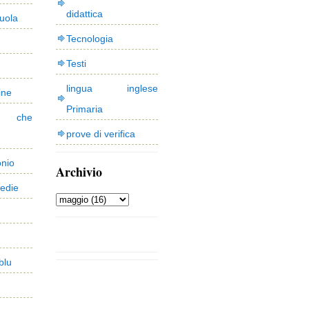
didattica
uola
Tecnologia
Testi
lingua inglese
ine
Primaria
 che
prove di verifica
onio
Archivio
edie
blu