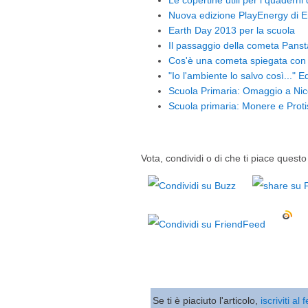
Le copertine utili per i quaderni
Nuova edizione PlayEnergy di E
Earth Day 2013 per la scuola
Il passaggio della cometa Panst
Cos'è una cometa spiegata con 
"Io l'ambiente lo salvo così..." 
Scuola Primaria: Omaggio a Nic
Scuola primaria: Monere e Protis
Vota, condividi o di che ti piace questo 
Se ti è piaciuto l'articolo,
iscriviti al