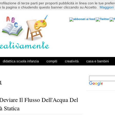
rofilazione di terze parti per proporti pubblicità in linea con le tue pref
 la pagina o chiudendo questo banner cliccando su Accetto.
Maggiori 
didattica scuola infanzia
compiti
creatività
casa e bambini
1
Deviare Il Flusso Dell'Acqua Del
P
H
o
o
à Statica
s
m