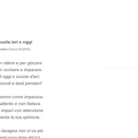
t
e
p
p
i
a
ù
g
uola ieri e oggi
r
e
salba Cocco 4/12/11)
e
r ridere e per giocare.
c
r scrivere e imparare.
e
i oggi e scuola d'ieri.
n
icordi e tanti pensieri!
t
 nonno come imparava:
e
attento e non fiatava.
P
 impari con attenzione
iesta la tua opinione.
o
s
a lavagna non si va più
t
stri puoi dare del tu!