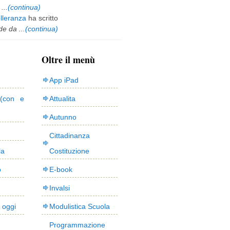
...
(continua)
olleranza
ha scritto
e da ...
(continua)
Oltre il menù
App iPad
(con e
Attualita
Autunno
Cittadinanza
la
Costituzione
o
E-book
Invalsi
i oggi
Modulistica Scuola
Programmazione