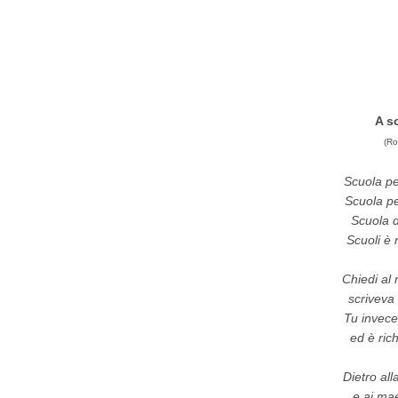
A sc
(Ro
Scuola pe
Scuola pe
Scuola d
Scuoli è r
Chiedi al
scriveva 
Tu invece
ed è rich
Dietro all
e ai mae