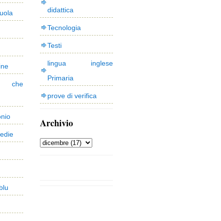
didattica
uola
Tecnologia
Testi
lingua inglese
ine
Primaria
 che
prove di verifica
onio
Archivio
edie
blu