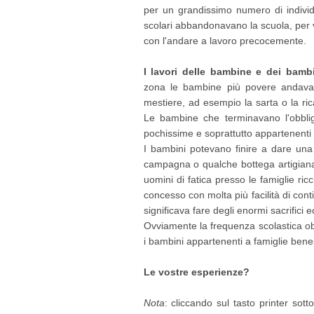
per un grandissimo numero di individu
scolari abbandonavano la scuola, per v
con l'andare a lavoro precocemente.
I lavori delle bambine e dei bambi
zona le bambine più povere andavan
mestiere, ad esempio la sarta o la ric
Le bambine che terminavano l'obblig
pochissime e soprattutto appartenenti 
I bambini potevano finire a dare una 
campagna o qualche bottega artigiana
uomini di fatica presso le famiglie r
concesso con molta più facilità di cont
significava fare degli enormi sacrifici 
Ovviamente la frequenza scolastica ob
i bambini appartenenti a famiglie benest
Le vostre esperienze?
Nota
: cliccando sul tasto printer sot