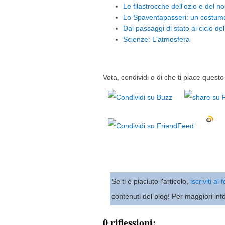
Le filastrocche dell'ozio e del no
Lo Spaventapasseri: un costume e
Dai passaggi di stato al ciclo de
Scienze: L'atmosfera
Vota, condividi o di che ti piace questo 
Se ti è piaciuto l'articolo,
iscriviti al
contenuti del blog! Per maggiori inf
0 riflessioni: