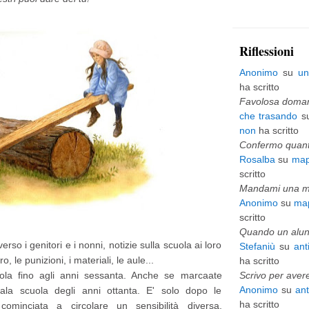
p
i
Riflessioni
ù
Anonimo
su
un
v
ha scritto
e
Favolosa domani
che trasando
s
c
non
ha scritto
c
Confermo quanto
Rosalba
su
map
h
scritto
i
Mandami una mai
Anonimo
su
map
o
scritto
Quando un alunn
rso i genitori e i nonni, notizie sulla scuola ai loro
Stefaniù
su
ant
ro, le punizioni, i materiali, le aule...
ha scritto
uola fino agli anni sessanta. Anche se marcaate
Scrivo per avere
Anonimo
su
an
 ala scuola degli anni ottanta. E' solo dopo le
ha scritto
ominciata a circolare un sensibilità diversa,