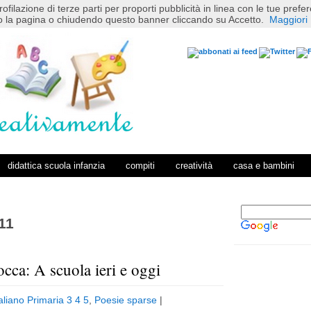
rofilazione di terze parti per proporti pubblicità in linea con le tue pref
 la pagina o chiudendo questo banner cliccando su Accetto.
Maggiori 
didattica scuola infanzia
compiti
creatività
casa e bambini
11
rocca: A scuola ieri e oggi
P
H
o
o
taliano Primaria 3 4 5
,
Poesie sparse
|
s
m