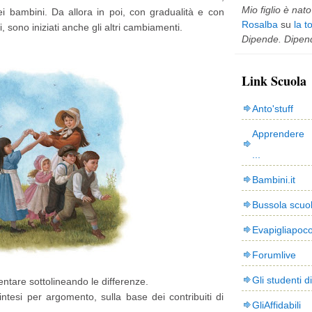
Mio figlio è nato 
dei bambini. Da allora in poi, con gradualità e con
Rosalba
su
la t
 sono iniziati anche gli altri cambiamenti.
Dipende. Dipend
Link Scuola
Anto'stuff
Apprendere 
...
Bambini.it
Bussola scuo
Evapigliapoc
Forumlive
Gli studenti d
tare sottolineando le differenze.
tesi per argomento, sulla base dei contribuiti di
GliAffidabili