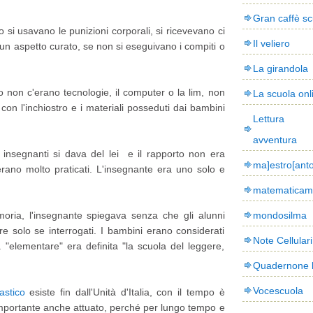
Gran caffè sc
o si usavano le punizioni corporali, si ricevevano ci
Il veliero
un aspetto curato, se non si eseguivano i compiti o
La girandola
o non c'erano tecnologie, il computer o la lim, non
La scuola onl
on l'inchiostro e i materiali posseduti dai bambini
Lettura
avventura
i insegnanti si dava del lei e il rapporto non era
ma]estro[ant
 erano molto praticati. L'insegnante era uno solo e
matematicam
oria, l'insegnante spiegava senza che gli alunni
mondosilma
re solo se interrogati. I bambini erano considerati
Note Cellulari
a "elementare" era definita "la scuola del leggere,
Quadernone 
Vocescuola
astico
esiste fin dall'Unità d'Italia, con il tempo è
portante anche attuato, perché per lungo tempo e