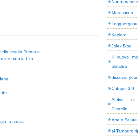
Neuromance
Marcoscan
Leggoergos
Keplero
Jolek Blog
 della scuola Primaria
Il nuovo mo
oliere con la Lim
Galatea
discover you
liane
Catepol 3.0
onto
Atelier di
Citarella
Arte e Salute
ggia fa paura.
al Tamburo ri