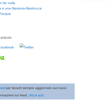
n far nulla
 una filastoria-filastrocca
ll'acqua
articolo
 feed
per tenerti sempre aggiornato sui nuovi
ormazioni sui feed,
clicca qui!