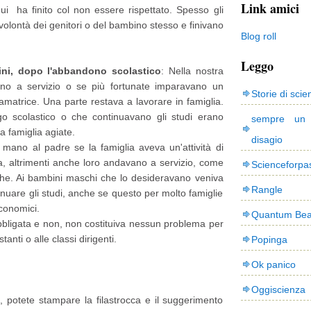
Link amici
i ha finito col non essere rispettato. Spesso gli
olontà dei genitori o del bambino stesso e finivano
Blog roll
Leggo
ni,
dopo l'abbandono scolastico
: Nella nostra
o a servizio o se più fortunate imparavano un
Storie di scie
amatrice. Una parte restava a lavorare in famiglia.
o scolastico o che continuavano gli studi erano
sempre un
a famiglia agiate.
disagio
mano al padre se la famiglia aveva un'attività di
, altrimenti anche loro andavano a servizio, come
Scienceforpa
icche. Ai bambini maschi che lo desideravano veniva
Rangle
inuare gli studi, anche se questo per molto famiglie
economici.
Quantum Bea
bligata e non, non costituiva nessun problema per
anti o alle classi dirigenti.
Popinga
Ok panico
Oggiscienza
to, potete stampare la filastrocca e il suggerimento