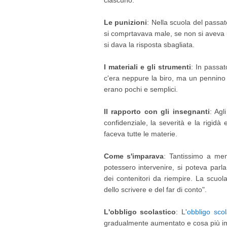
ciascuno.
Le punizioni
: Nella scuola del passat
si comprtavava male, se non si aveva 
si dava la risposta sbagliata.
I materiali e gli strumenti
: In passat
c'era neppure la biro, ma un pennino c
erano pochi e semplici.
Il rapporto con gli insegnanti
: Agl
confidenziale, la severità e la rigidà
faceva tutte le materie.
Come s'imparava
: Tantissimo a mem
potessero intervenire, si poteva parla
dei contenitori da riempire. La scuol
dello scrivere e del far di conto".
L'obbligo scolastico
: L'
obbligo scol
gradualmente aumentato e cosa più im