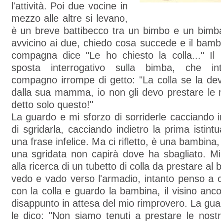
l'attività. Poi due vocine in
mezzo alle altre si levano,
è un breve battibecco tra un bimbo e un bimba
avvicino ai due, chiedo cosa succede e il bamb
compagna dice "Le ho chiesto la colla..." Il
sposta interrogativo sulla bimba, che in
compagno irrompe di getto: "La colla se la de
dalla sua mamma, io non gli devo prestare le 
detto solo questo!"
La guardo e mi sforzo di sorriderle cacciando in
di sgridarla, cacciando indietro la prima istint
una frase infelice. Ma ci rifletto, è una bambina,
una sgridata non capirà dove ha sbagliato. Mi
alla ricerca di un tubetto di colla da prestare a
vedo e vado verso l'armadio, intanto penso a 
con la colla e guardo la bambina, il visino anco
disappunto in attesa del mio rimprovero. La guar
le dico: "Non siamo tenuti a prestare le nost