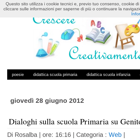
Questo sito utilizza i cookie tecnici e, previo tuo consenso, cookie di 
HOME
POSTS RSS
COMMENTS RSS
cliccare sulle informazioni per saperne di più o continuare la navig
Info
poesie
didattica scuola primaria
didattica scuola infanzia
giovedì 28 giugno 2012
Dialoghi sulla scuola Primaria su Genit
Di
Rosalba
| ore: 16:16 |
Categoria :
Web
|