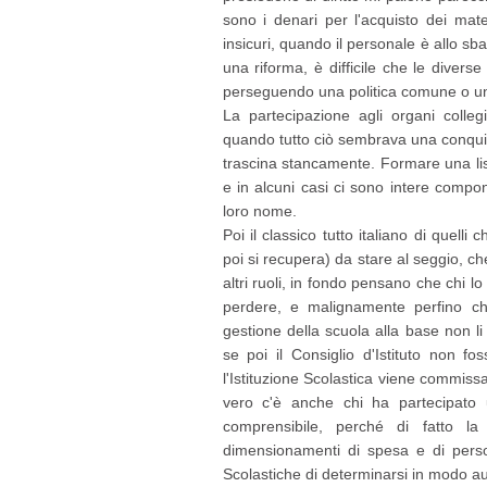
sono i denari per l'acquisto dei mate
insicuri, quando il personale è allo sb
una riforma, è difficile che le diver
perseguendo una politica comune o un
La partecipazione agli organi collegi
quando tutto ciò sembrava una conquis
trascina stancamente. Formare una li
e in alcuni casi ci sono intere comp
loro nome.
Poi il classico tutto italiano di que
poi si recupera) da stare al seggio, c
altri ruoli, in fondo pensano che chi 
perdere, e malignamente perfino ch
gestione della scuola alla base non li
se poi il Consiglio d'Istituto non fo
l'Istituzione Scolastica viene commiss
vero c'è anche chi ha partecipato 
comprensibile, perché di fatto la
dimensionamenti di spesa e di person
Scolastiche di determinarsi in modo 