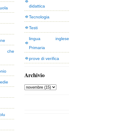
didattica
uola
Tecnologia
Testi
lingua inglese
ine
Primaria
 che
prove di verifica
onio
Archivio
edie
blu