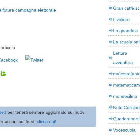
Gran caffè sc
 futura campagna elettorale
Il veliero
La girandola
La scuola onl
articolo
Lettura
avventura
ma]estro[ant
matematicam
mondosilma
Note Cellulari
 feed
per tenerti sempre aggiornato sui nuovi
Quadernone 
ormazioni sui feed,
clicca qui!
Vocescuola