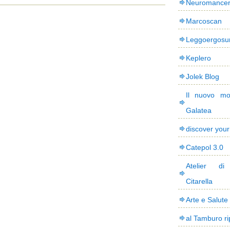
Neuromance
Marcoscan
Leggoergos
Keplero
Jolek Blog
Il nuovo mo
Galatea
discover you
Catepol 3.0
Atelier di
Citarella
Arte e Salute
al Tamburo ri