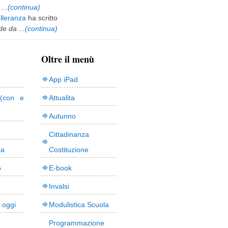
...
(continua)
olleranza
ha scritto
e da ...
(continua)
Oltre il menù
App iPad
(con e
Attualita
Autunno
Cittadinanza
la
Costituzione
o
E-book
Invalsi
i oggi
Modulistica Scuola
Programmazione