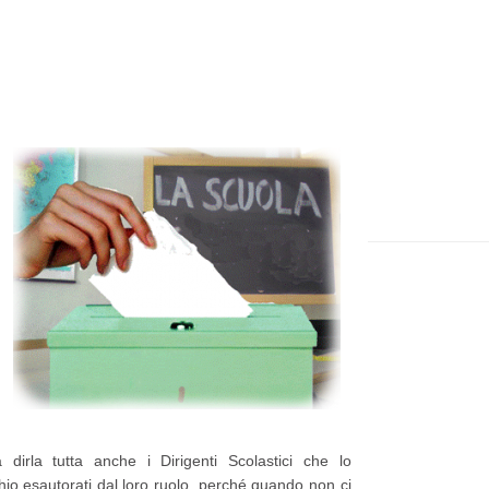
t
e
p
p
i
a
ù
g
r
e
e
c
e
n
t
e
P
o
s
dirla tutta anche i Dirigenti Scolastici che lo
hio esautorati dal loro ruolo, perché quando non ci
t