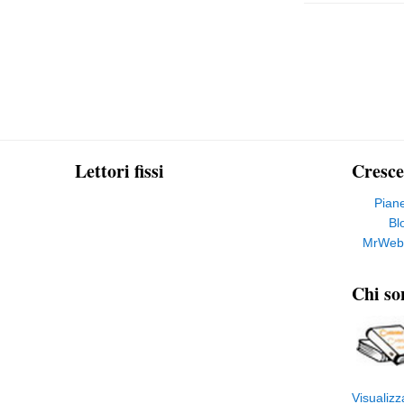
Lettori fissi
Cresce
Pian
Bl
MrWeb
Chi so
Visualizz