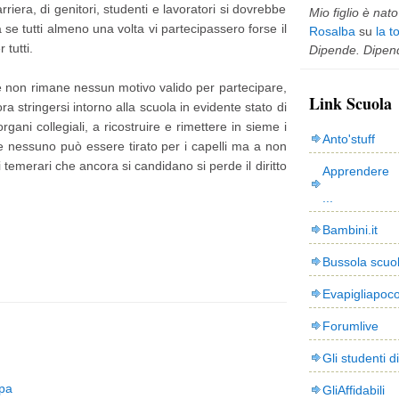
riera, di genitori, studenti e lavoratori si dovrebbe
Mio figlio è nato 
 se tutti almeno una volta vi partecipassero forse il
Rosalba
su
la t
tutti.
Dipende. Dipend
non rimane nessun motivo valido per partecipare,
Link Scuola
a stringersi intorno alla scuola in evidente stato di
gani collegiali, a ricostruire e rimettere in sieme i
Anto'stuff
e nessuno può essere tirato per i capelli ma a non
 temerari che ancora si candidano si perde il diritto
Apprendere 
...
Bambini.it
Bussola scuo
Evapigliapoc
Forumlive
Gli studenti d
pa
GliAffidabili