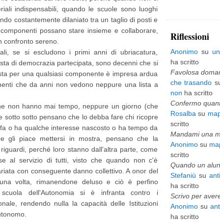
riali indispensabili, quando le scuole sono luoghi
p
ando costantemente dilaniato tra un taglio di posti e
i
se componenti possano stare insieme e collaborare,
Riflessioni
 confronto sereno.
ù
Anonimo
su
un
ali, se si escludono i primi anni di ubriacatura,
v
ha scritto
ta di democrazia partecipata, sono decenni che si
e
Favolosa domani
sta per una qualsiasi componente è impresa ardua
che trasando
s
onenti che da anni non vedono neppure una lista a
c
non
ha scritto
c
Confermo quanto
lli che non hanno mai tempo, neppure un giorno (che
Rosalba
su
map
h
he sotto sotto pensano che lo debba fare chi ricopre
scritto
lo fa o ha qualche interesse nascosto o ha tempo da
i
Mandami una mai
e gli piace mettersi in mostra, pensano che la
Anonimo
su
map
o
 riguardi, perché loro stanno dall'altra parte, come
scritto
sse al servizio di tutti, visto che quando non c'è
Quando un alunn
ariata con conseguente danno collettivo. A onor del
Stefaniù
su
ant
una volta, rimanendone deluso e ciò è perfino
ha scritto
 scuola dell'Autonomia si è infranta contro i
Scrivo per avere
ale, rendendo nulla la capacità delle Istituzioni
Anonimo
su
an
autonomo.
ha scritto