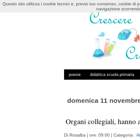
Questo sito utilizza i cookie tecnici e, previo tuo consenso, cookie di p
HOME
POSTS RSS
COMMENTS RSS
navigazione scorrendo
poesie
didattica scuola primaria
domenica 11 novembre
Organi collegiali, hanno 
Di
Rosalba
| ore: 09:00 |
Categoria :
At