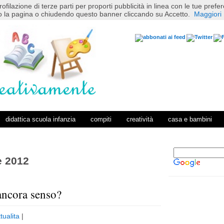
rofilazione di terze parti per proporti pubblicità in linea con le tue pref
 la pagina o chiudendo questo banner cliccando su Accetto.
Maggiori 
didattica scuola infanzia
compiti
creatività
casa e bambini
 2012
ancora senso?
P
H
o
o
tualita
|
s
m