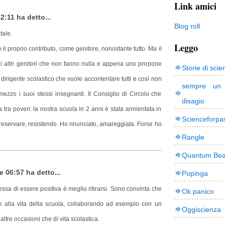
Link amici
2:11 ha detto...
Blog roll
tale.
Leggo
il proprio contributo, come genitore, nonostante tutto. Ma il
li altri genitori che non fanno nulla e appena uno propone
Storie di scie
 dirigente scolastico che vuole accontentare tutti e così non
sempre un
zzo i suoi stessi insegnanti. Il Consiglio di Circolo che
disagio
 tra poveri: la nostra scuola in 2 anni è stata annientata in
Scienceforpa
a preservare, resistendo. Ho rinunciato, amareggiata. Forse ho
Rangle
Quantum Bea
 06:57 ha detto...
Popinga
sa di essere positiva è meglio ritirarsi. Sono convinta che
Ok panico
re alla vita della scuola, collaborando ad esempio con un
Oggiscienza
altre occasioni che di vita scolastica.