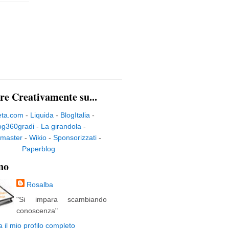
re Creativamente su...
eta.com
-
Liquida
-
BlogItalia
-
og360gradi
-
La girandola
-
master
-
Wikio
-
Sponsorizzati
-
Paperblog
no
Rosalba
"Si impara scambiando
conoscenza"
a il mio profilo completo