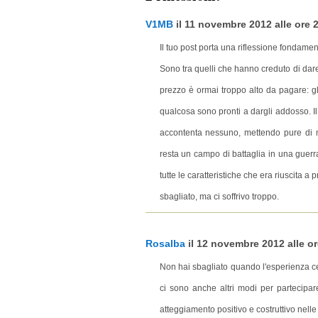
V1MB
il 11 novembre 2012 alle ore 2
Il tuo post porta una riflessione fondamen
Sono tra quelli che hanno creduto di dare 
prezzo è ormai troppo alto da pagare: g
qualcosa sono pronti a dargli addosso. Il
accontenta nessuno, mettendo pure di me
resta un campo di battaglia in una guerra
tutte le caratteristiche che era riuscita 
sbagliato, ma ci soffrivo troppo.
Rosalba
il 12 novembre 2012 alle ore
Non hai sbagliato quando l'esperienza ces
ci sono anche altri modi per partecipa
atteggiamento positivo e costruttivo nelle 