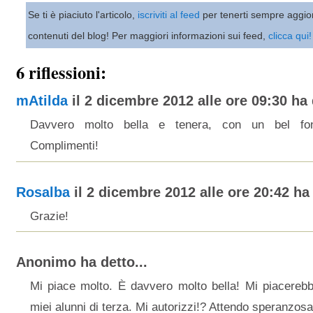
Se ti è piaciuto l'articolo,
iscriviti al feed
per tenerti sempre aggio
contenuti del blog! Per maggiori informazioni sui feed,
clicca qui!
6 riflessioni:
mAtilda
il 2 dicembre 2012 alle ore 09:30 ha d
Davvero molto bella e tenera, con un bel fo
Complimenti!
Rosalba
il 2 dicembre 2012 alle ore 20:42 ha 
Grazie!
Anonimo ha detto...
Mi piace molto. È davvero molto bella! Mi piacerebbe
miei alunni di terza. Mi autorizzi!? Attendo speranzosa