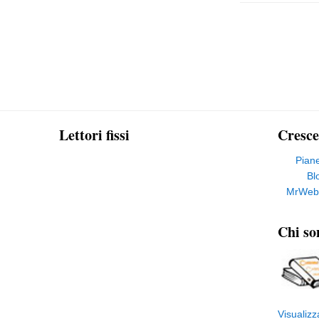
Lettori fissi
Cresce
Pian
Bl
MrWeb
Chi so
Visualizz