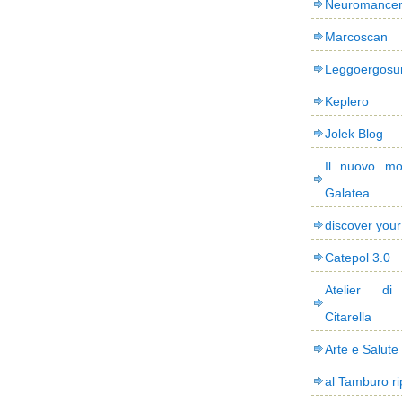
Neuromance
Marcoscan
Leggoergos
Keplero
Jolek Blog
Il nuovo mo
Galatea
discover you
Catepol 3.0
Atelier di
Citarella
Arte e Salute
al Tamburo ri