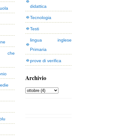
didattica
uola
Tecnologia
Testi
lingua inglese
ine
Primaria
 che
prove di verifica
onio
Archivio
edie
blu