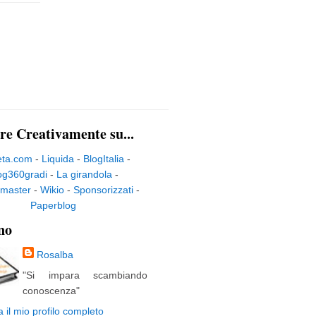
re Creativamente su...
eta.com
-
Liquida
-
BlogItalia
-
og360gradi
-
La girandola
-
master
-
Wikio
-
Sponsorizzati
-
Paperblog
no
Rosalba
"Si impara scambiando
conoscenza"
a il mio profilo completo