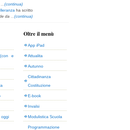
...
(continua)
olleranza
ha scritto
e da ...
(continua)
Oltre il menù
App iPad
(con e
Attualita
Autunno
Cittadinanza
la
Costituzione
o
E-book
Invalsi
i oggi
Modulistica Scuola
Programmazione