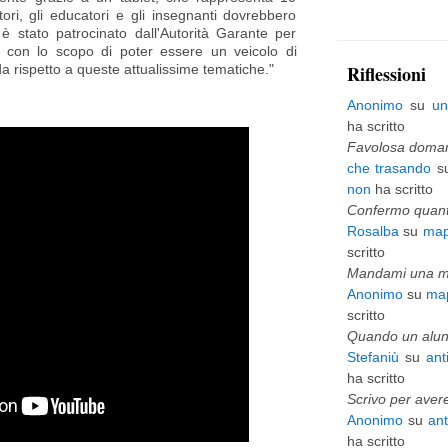
itori, gli educatori e gli insegnanti dovrebbero
p
è stato patrocinato dall'Autorità Garante per
io con lo scopo di poter essere un veicolo di
i
a rispetto a queste attualissime tematiche."
Riflessioni
ù
Anonimo
su
un
v
ha scritto
e
Favolosa domani
che trasando
s
c
non
ha scritto
c
Confermo quanto
Rosalba
su
map
h
scritto
i
Mandami una mai
Anonimo
su
map
o
scritto
Quando un alunn
Stefaniù
su
ant
ha scritto
Scrivo per avere
Anonimo
su
an
ha scritto