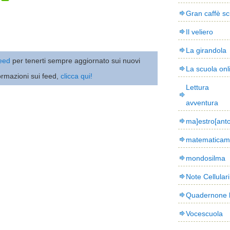
Gran caffè sc
Il veliero
La girandola
 feed
per tenerti sempre aggiornato sui nuovi
La scuola onl
ormazioni sui feed,
clicca qui!
Lettura
avventura
ma]estro[ant
matematicam
mondosilma
Note Cellulari
Quadernone 
Vocescuola