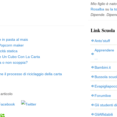
Mio figlio è nato 
Rosalba
su
la t
Dipende. Dipend
Link Scuola
e in pasta al mais
Anto'stuff
n Popcorn maker
Apprendere 
cità statica
re Un Cubo Con La Carta
...
a o non scoppia?
Bambini.it
 il processo di riciclaggio della carta
Bussola scuo
Evapigliapoc
articolo
Forumlive
Gli studenti d
GliAffidabili