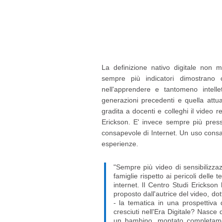
La definizione nativo digitale non
sempre più indicatori dimostrano
nell'apprendere e tantomeno intellett
generazioni precedenti e quella at
gradita a docenti e colleghi il video r
Erickson. E' invece sempre più pres
consapevole di Internet. Un uso consape
esperienze.
"Sempre più video di sensibilizza
famiglie rispetto ai pericoli delle 
internet. Il Centro Studi Erickson
proposto dall'autrice del video, d
- la tematica in una prospettiva d
cresciuti nell'Era Digitale? Nasce
un bambino, montato completame