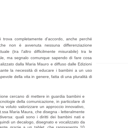
t
e
p
p
i
a
ù
g
 mi trova completamente d'accordo, anche perché
r
e
 che non è avvenuta nessuna differenziazione
e
uale (tra l'altro difficilmente misurabile) tra le
tuale, ma segnalo comunque sapendo di fare cosa
c
ealizzato dalla Maria Mauro e diffuso dalle Edizioni
e
sante la necessità di educare i bambini a un uso
n
vole della vita in genere, fatta di una pluralità di
t
e
zione cercano di mettere in guardia bambini e
tecnologie della comunicazione, in particolare di
P
 ha voluto valorizzare un approccio innovativo,
o
ott.ssa Maria Maura, che disegna - letteralmente
iversa: quali sono i diritti dei bambini nati e
s
 quindi un decalogo, disegnato e vocalizzato da
nte grazie a un tablet, che rappresenta 10
t