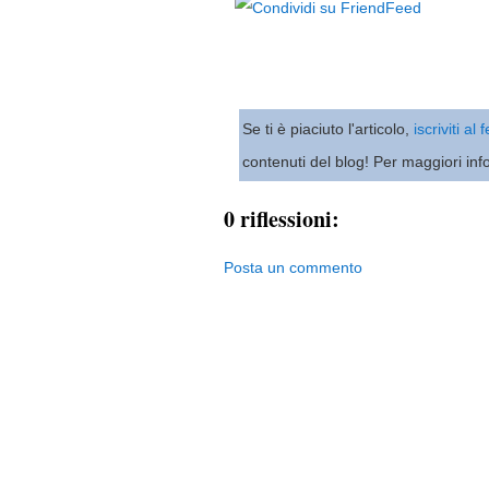
Se ti è piaciuto l'articolo,
iscriviti al
contenuti del blog! Per maggiori inf
0 riflessioni:
Posta un commento