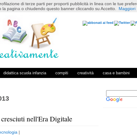
rofilazione di terze parti per proporti pubblicità in linea con le tue pref
 la pagina o chiudendo questo banner cliccando su Accetto.
Maggiori 
didattica scuola infanzia
compiti
creatività
casa e bambini
013
 cresciuti nell'Era Digitale
P
H
o
o
ecnologia
|
s
m