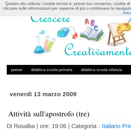
Questo sito utilizza i cookie tecnici e, previo tuo consenso, cookie di 
HOME
POSTS RSS
COMMENTS RSS
cliccare sulle informazioni per saperne di più o continuare la navig
Info
poesie
didattica scuola primaria
didattica scuola infanzia
venerdì 13 marzo 2009
Attività sull'apostrofo (tre)
Di
Rosalba
| ore: 19:06 |
Categoria :
Italiano Pr