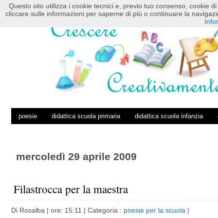
Questo sito utilizza i cookie tecnici e, previo tuo consenso, cookie di 
HOME
POSTS RSS
COMMENTS RSS
cliccare sulle informazioni per saperne di più o continuare la navig
Info
poesie
didattica scuola primaria
didattica scuola infanzia
mercoledì 29 aprile 2009
Filastrocca per la maestra
Di
Rosalba
| ore: 15:11 |
Categoria :
poesie per la scuola
|