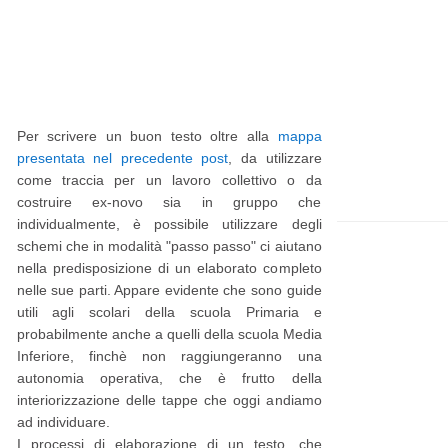
t
e
p
p
i
a
ù
g
Per scrivere un buon testo oltre alla
mappa
r
e
presentata nel precedente post
, da utilizzare
e
come traccia per un lavoro collettivo o da
costruire ex-novo sia in gruppo che
c
individualmente, è possibile utilizzare degli
e
schemi che in modalità "passo passo" ci aiutano
n
nella predisposizione di un elaborato completo
nelle sue parti. Appare evidente che sono guide
t
utili agli scolari della scuola Primaria e
e
probabilmente anche a quelli della scuola Media
P
Inferiore, finchè non raggiungeranno una
autonomia operativa, che è frutto della
o
interiorizzazione delle tappe che oggi andiamo
s
ad individuare.
I processi di elaborazione di un testo, che
t