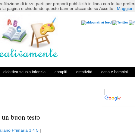
rofilazione di terze parti per proporti pubblicità in linea con le tue pref
 la pagina o chiudendo questo banner cliccando su Accetto.
Maggiori 
didattica scuola infanzia
compiti
creatività
casa e bambini
 un buon testo
P
H
o
o
taliano Primaria 3 4 5
|
s
m