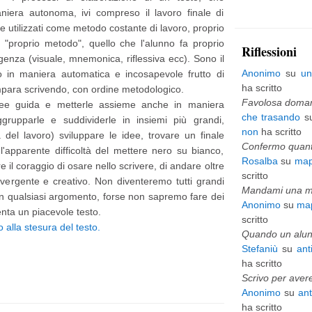
niera autonoma, ivi compreso il lavoro finale di
p
 e utilizzati come metodo costante di lavoro, proprio
i
 "proprio metodo", quello che l'alunno fa proprio
Riflessioni
igenza (visuale, mnemonica, riflessiva ecc). Sono il
ù
Anonimo
su
un
o in maniera automatica e incosapevole frutto di
v
ha scritto
impara scrivendo, con ordine metodologico.
e
Favolosa domani
e idee guida e metterle assieme anche in maniera
che trasando
s
grupparle e suddividerle in insiemi più grandi,
c
non
ha scritto
a del lavoro) sviluppare le idee, trovare un finale
c
Confermo quanto
e l'apparente difficoltà del mettere nero su bianco,
Rosalba
su
map
h
re il coraggio di osare nello scrivere, di andare oltre
scritto
divergente e creativo. Non diventeremo tutti grandi
i
Mandami una mai
 un qualsiasi argomento, forse non sapremo fare dei
Anonimo
su
map
o
enta un piacevole testo.
scritto
alla stesura del testo.
Quando un alunn
Stefaniù
su
ant
ha scritto
Scrivo per avere
Anonimo
su
an
ha scritto