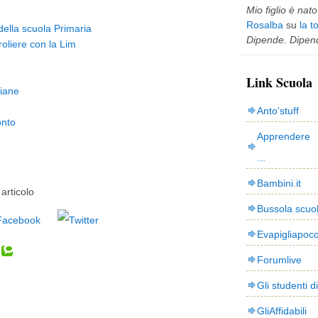
Mio figlio è nato 
Rosalba
su
la t
 della scuola Primaria
Dipende. Dipend
oliere con la Lim
Link Scuola
liane
Anto'stuff
onto
Apprendere 
...
Bambini.it
articolo
Bussola scuo
Evapigliapoc
Forumlive
Gli studenti d
GliAffidabili