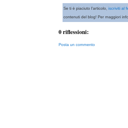
Se ti è piaciuto l'articolo,
iscriviti al
contenuti del blog! Per maggiori inf
0 riflessioni:
Posta un commento