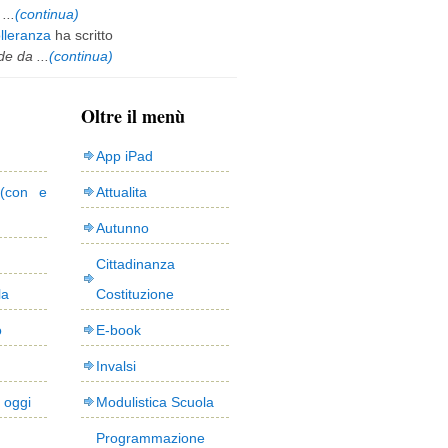
...
(continua)
olleranza
ha scritto
e da ...
(continua)
Oltre il menù
App iPad
(con e
Attualita
Autunno
Cittadinanza
la
Costituzione
o
E-book
Invalsi
i oggi
Modulistica Scuola
Programmazione