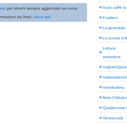
Gran caffè sc
 feed
per tenerti sempre aggiornato sui nuovi
ormazioni sui feed,
clicca qui!
Il veliero
La girandola
La scuola onl
Lettura
avventura
ma]estro[ant
matematicam
mondosilma
Note Cellulari
Quadernone 
Vocescuola