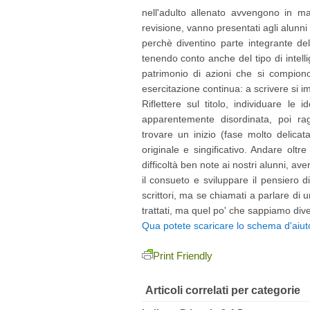
nell'adulto allenato avvengono in ma
revisione, vanno presentati agli alunni
perchè diventino parte integrante del
tenendo conto anche del tipo di intell
patrimonio di azioni che si compion
esercitazione continua: a scrivere si 
Riflettere sul titolo, individuare l
apparentemente disordinata, poi rag
trovare un inizio (fase molto delicat
originale e singificativo. Andare oltr
difficoltà ben note ai nostri alunni, ave
il consueto e sviluppare il pensiero 
scrittori, ma se chiamati a parlare di
trattati, ma quel po' che sappiamo div
Qua potete scaricare lo schema d'aiuto 
Print Friendly
Articoli correlati per categorie