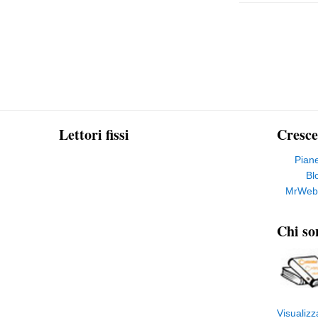
Lettori fissi
Cresce
Pian
Bl
MrWeb
Chi so
Visualizz