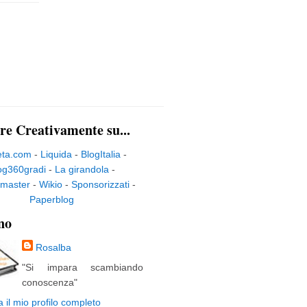
re Creativamente su...
eta.com
-
Liquida
-
BlogItalia
-
og360gradi
-
La girandola
-
master
-
Wikio
-
Sponsorizzati
-
Paperblog
no
Rosalba
"Si impara scambiando
conoscenza"
a il mio profilo completo