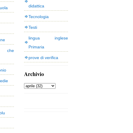
didattica
uola
Tecnologia
Testi
lingua inglese
ine
Primaria
 che
prove di verifica
onio
Archivio
edie
blu