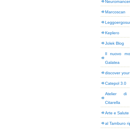
Neuromance
Marcoscan
Leggoergos
Keplero
Jolek Blog
Il nuovo mo
Galatea
discover you
Catepol 3.0
Atelier di
Citarella
Arte e Salute
al Tamburo ri