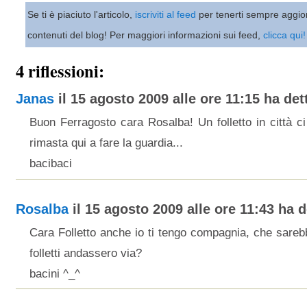
Se ti è piaciuto l'articolo,
iscriviti al feed
per tenerti sempre aggio
contenuti del blog! Per maggiori informazioni sui feed,
clicca qui!
4 riflessioni:
Janas
il 15 agosto 2009 alle ore 11:15 ha dett
Buon Ferragosto cara Rosalba! Un folletto in città c
rimasta qui a fare la guardia...
bacibaci
Rosalba
il 15 agosto 2009 alle ore 11:43 ha de
Cara Folletto anche io ti tengo compagnia, che sarebbe 
folletti andassero via?
bacini ^_^