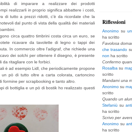
bilità di imparare a realizzare dei prodotti
p
 realizzarli in proprio significa abbattere i costi,
a di tutto a prezzi ridotti, c'è da ricordate che la
i
Riflessioni
tevoli dal punto di vista della qualità dei materiali
ù
 bambini.
Anonimo
su
un
v
gono circa quattro timbrini costa circa un euro, se
ha scritto
otete ricavare da tavolette di legno o tappi dei
e
Favolosa domani
uta. In commercio oltre l'adigraf, che richiede una
che trasando
s
c
 scavo dei solchi per ottenere il disegno, è presente
non
ha scritto
c
da ritagliare con le forbici.
Confermo quanto
Rosalba
su
map
ali è ad esempio Lidl, che periodicamente propone
h
scritto
un pò di tutto oltre a carta colorata, cartoncino
i
Mandami una mai
di formine per scrapbooking e tanto altro.
Anonimo
su
map
o
 di bottiglia e un pò di bostik ho realizzato questi
scritto
Quando un alunn
Stefaniù
su
ant
ha scritto
Scrivo per avere
Anonimo
su
an
ha scritto