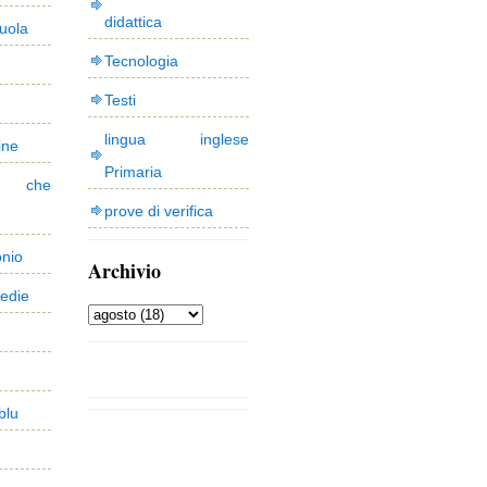
didattica
uola
Tecnologia
Testi
lingua inglese
ine
Primaria
 che
prove di verifica
onio
Archivio
edie
blu