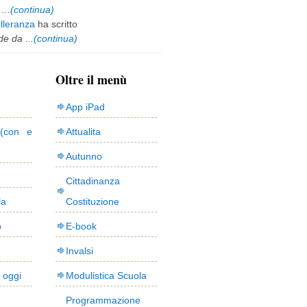
...
(continua)
olleranza
ha scritto
e da ...
(continua)
Oltre il menù
App iPad
(con e
Attualita
Autunno
Cittadinanza
la
Costituzione
o
E-book
Invalsi
i oggi
Modulistica Scuola
Programmazione