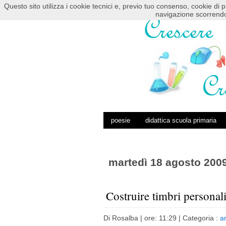
Questo sito utilizza i cookie tecnici e, previo tuo consenso, cookie di p
HOME
POSTS RSS
COMMENTS RSS
navigazione scorrendo
poesie
didattica scuola primaria
martedì 18 agosto 200
Costruire timbri personali
Di
Rosalba
| ore: 11:29 |
Categoria :
a