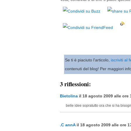
Se ti è piaciuto l'articolo,
iscriviti al
contenuti del blog! Per maggiori inf
3 riflessioni:
Bietolina
il 18 agosto 2009 alle ore 
belle idee sopratutto ora che si ha bisogn
.C annA
il 18 agosto 2009 alle ore 17