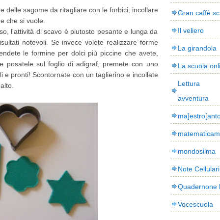
re delle sagome da ritagliare con le forbici, incollare
Gran caffè sc
e che si vuole.
Il veliero
so, l'attività di scavo è piutosto pesante e lunga da
isultati notevoli. Se invece volete realizzare forme
La girandola
rendete le formine per dolci più piccine che avete,
ze posatele sul foglio di adigraf, premete con uno
La scuola onl
li e pronti! Scontornate con un taglierino e incollate
Lettura
alto.
avventura
ma]estro[ant
matematicam
mondosilma
Note Cellulari
Quadernone 
Vocescuola