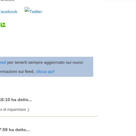
 feed
per tenerti sempre aggiornato sui nuovi
ormazioni sui feed,
clicca qui!
16:10 ha detto...
o di risparmiare ;)
:59 ha detto...