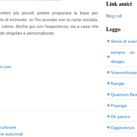
Link amici
mbini più piccoli, potete preparare la base per
Blog roll
o di inchiosto. Io l'ho provato con la carta riciclata,
o colore. Anche qui con l'esperienza, sia a casa che
Leggo
ti singolari e personalizzati.
Storie di scie
sempre un
disagio
ot.com
Scienceforpa
Rangle
Quantum Bea
Popinga
Ok panico
a colorare
Oggiscienza
me autunnali