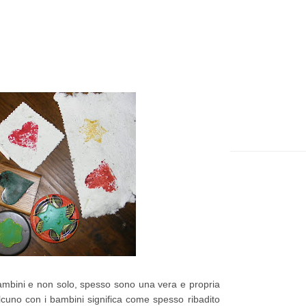
t
e
p
p
i
a
ù
g
r
e
e
c
e
n
t
e
P
o
s
 bambini e non solo, spesso sono una vera e propria
cuno con i bambini significa come spesso ribadito
t