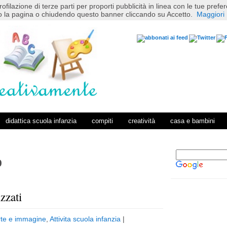
rofilazione di terze parti per proporti pubblicità in linea con le tue pref
 la pagina o chiudendo questo banner cliccando su Accetto.
Maggiori 
didattica scuola infanzia
compiti
creatività
casa e bambini
9
zzati
P
H
o
o
rte e immagine
,
Attivita scuola infanzia
|
s
m