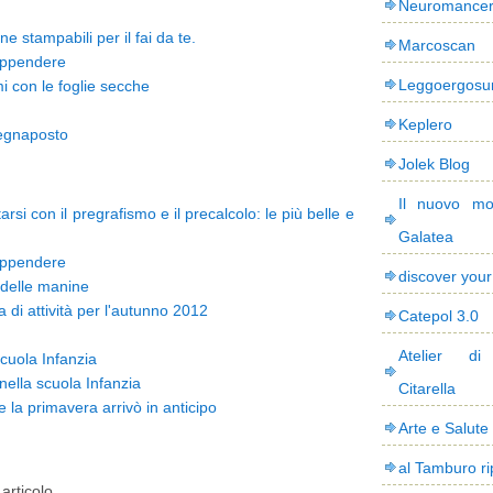
Neuromance
ne stampabili per il fai da te.
Marcoscan
appendere
Leggoergos
i con le foglie secche
Keplero
Segnaposto
Jolek Blog
Il nuovo mo
rsi con il pregrafismo e il precalcolo: le più belle e
Galatea
appendere
discover you
 delle manine
di attività per l'autunno 2012
Catepol 3.0
Atelier di
scuola Infanzia
nella scuola Infanzia
Citarella
la primavera arrivò in anticipo
Arte e Salute
al Tamburo ri
articolo