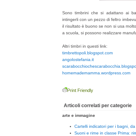
Sono timbrini che si adattano ai ba
intingerli con un pezzo di feltro imbevut
il risultato è buono se non si usa molt
a scuola, si possono realizzare manufat
Altri timbri in questi link:
timbrettopoli.blogspot.com
angolostefania.it
scarabocchiochescarabocchia.blogsp
homemademamma.wordpress.com
Print Friendly
Articoli correlati per categorie
arte e immagine
Cartelli indicatori per i bagni, d
Suoni e rime in classe Prima: ri