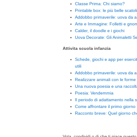
Classe Prima: Chi siamo?
Printable box: le più belle scatoli
Addobbo primaverile: uova da 
Arte e Immagine: Folletti e gnom
Calder, il doodle e i giochi
Uova Decorate: Gli Animaletti 
Attivita scuola infanzia
Schede, giochi e app per esercita
utili
Addobbo primaverile: uova da 
Realizzare animali con le forme
Una nuova poesia e una raccolta 
Poesia: Vendemmia
Il periodo di adattamento nella 
Come affrontare il primo giorno 
Racconto breve: Quel giorno che 
Vota, condividi o di che ti piace questo 