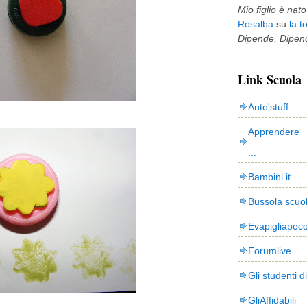
Mio figlio è nato 
Rosalba
su
la t
Dipende. Dipend
Link Scuola
Anto'stuff
Apprendere 
...
Bambini.it
Bussola scuo
Evapigliapoc
Forumlive
Gli studenti d
GliAffidabili