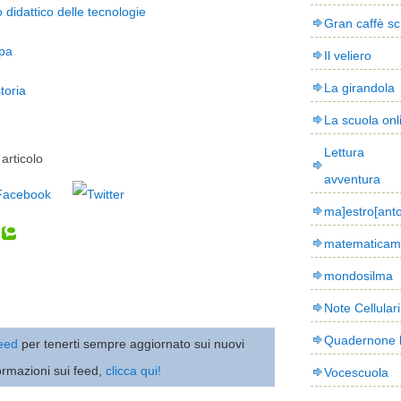
idattico delle tecnologie
Gran caffè sc
pa
Il veliero
La girandola
toria
La scuola onl
Lettura
articolo
avventura
ma]estro[ant
matematicam
mondosilma
Note Cellulari
Quadernone 
 feed
per tenerti sempre aggiornato sui nuovi
ormazioni sui feed,
clicca qui!
Vocescuola