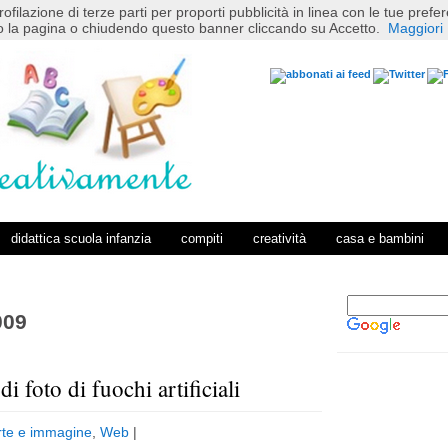
rofilazione di terze parti per proporti pubblicità in linea con le tue pref
 la pagina o chiudendo questo banner cliccando su Accetto.
Maggiori 
didattica scuola infanzia
compiti
creatività
casa e bambini
009
i foto di fuochi artificiali
P
H
o
o
rte e immagine
,
Web
|
s
m