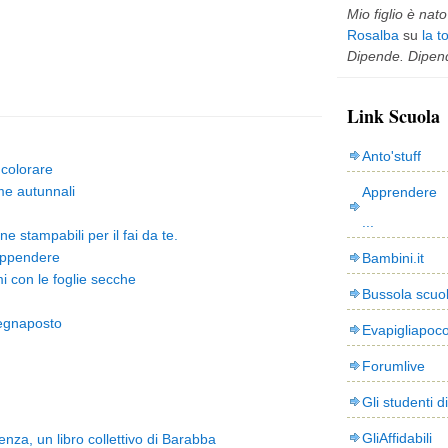
Mio figlio è nato 
Rosalba
su
la t
Dipende. Dipend
Link Scuola
Anto'stuff
a colorare
me autunnali
Apprendere 
...
ne stampabili per il fai da te.
appendere
Bambini.it
i con le foglie secche
Bussola scuo
Segnaposto
Evapigliapoc
Forumlive
Gli studenti d
GliAffidabili
enza, un libro collettivo di Barabba