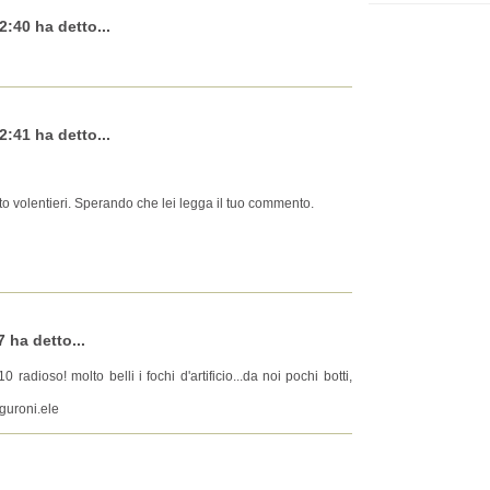
2:40 ha detto...
2:41 ha detto...
lto volentieri. Sperando che lei legga il tuo commento.
 ha detto...
radioso! molto belli i fochi d'artificio...da noi pochi botti,
uguroni.ele