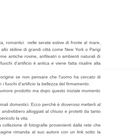
t
e
p
p
i
a
ù
g
sta, romantici nelle serate estive di fronte al mare,
r
e
allo skiline di grandi città come New York o Parigi
e
me antiche rovine, anfiteatri o ambienti naturali di
uochi d'artificio è antica e viene fatta risalire alla
c
e
o origine se non pensare che l'uomo ha cercato di
n
 i fuochi d'artificio la bellezza del firmamento.
l rumore prodotto ma dopo questo iniziale momento
t
e
nimali domestici. Ecco perchè è doveroso metterli al
P
i andrebbero alloggiati al chiuso e protetti da tanto
ericolo la vita.
o
ollezione di fotografie provenienti dalla rete che
s
mmagine rimanda al suo autore con un link sotto la
t