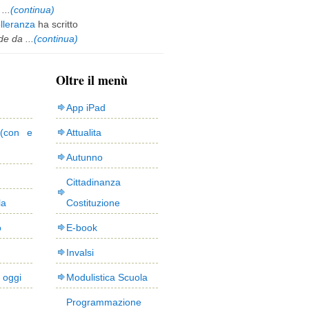
...
(continua)
olleranza
ha scritto
e da ...
(continua)
Oltre il menù
App iPad
(con e
Attualita
Autunno
Cittadinanza
la
Costituzione
o
E-book
Invalsi
i oggi
Modulistica Scuola
Programmazione