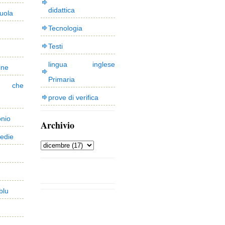
didattica
uola
Tecnologia
Testi
lingua inglese
ine
Primaria
 che
prove di verifica
onio
Archivio
edie
blu