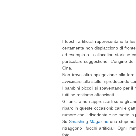
I fuochi artificiali rappresentano la fe
certamente non dispiacciono di fronte 
ad esempio o in allocation storiche co
particolare suggestione. L'origine dei f
Cina.
Non trovo altra spiegazione alla lor
avvicinarsi alle stelle, riproducendo con
I bambini piccoli si spaventano per i
tutti ne restiamo affascinati.
Gli unici a non apprezzarli sono gli a
riparo in queste occasioni: cani e gatt
rumore che li disorienta e ne mette in p
Su
Smashing Magazine
una stupenda c
ritraggono fuochi artificiali. Ogni i
foto.