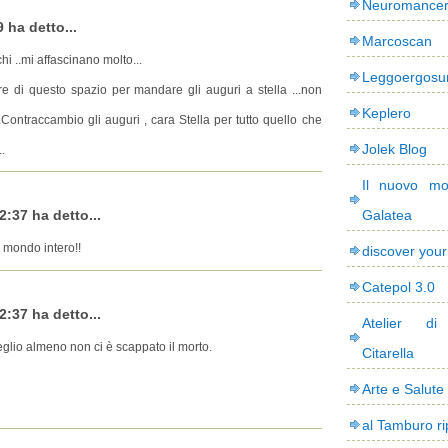
Neuromance
 ha detto...
Marcoscan
hi ..mi affascinano molto...
Leggoergos
uire di questo spazio per mandare gli auguri a stella ...non
Keplero
Contraccambio gli auguri , cara Stella per tutto quello che
Jolek Blog
.
Il nuovo mo
2:37 ha detto...
Galatea
 mondo intero!!
discover you
Catepol 3.0
2:37 ha detto...
Atelier di
lio almeno non ci è scappato il morto.
Citarella
Arte e Salute
al Tamburo ri