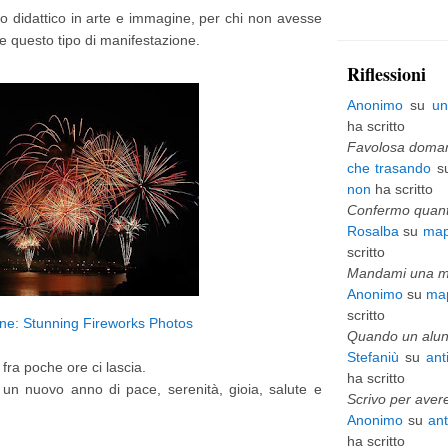
zzo didattico in arte e immagine, per chi non avesse
p
te questo tipo di manifestazione.
i
Riflessioni
ù
Anonimo
su
un
v
ha scritto
e
Favolosa domani
che trasando
s
c
non
ha scritto
c
Confermo quanto
Rosalba
su
map
h
scritto
i
Mandami una mai
Anonimo
su
map
o
scritto
e: Stunning Fireworks Photos
Quando un alunn
Stefaniù
su
ant
fra poche ore ci lascia.
ha scritto
di un nuovo anno di pace, serenità, gioia, salute e
Scrivo per avere
Anonimo
su
an
ha scritto