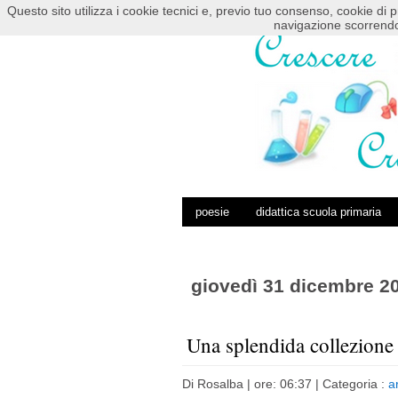
Questo sito utilizza i cookie tecnici e, previo tuo consenso, cookie di p
HOME
POSTS RSS
COMMENTS RSS
navigazione scorrendo
poesie
didattica scuola primaria
giovedì 31 dicembre 2
Una splendida collezione d
Di
Rosalba
| ore: 06:37 |
Categoria :
a