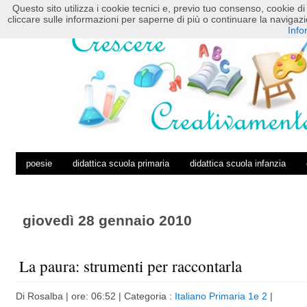
Questo sito utilizza i cookie tecnici e, previo tuo consenso, cookie di 
HOME
POSTS RSS
COMMENTS RSS
cliccare sulle informazioni per saperne di più o continuare la navig
Info
poesie
didattica scuola primaria
didattica scuola infanzia
giovedì 28 gennaio 2010
La paura: strumenti per raccontarla
Di
Rosalba
| ore: 06:52 |
Categoria :
Italiano Primaria 1e 2
|