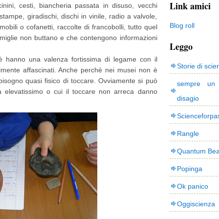
Link amici
cinini, cesti, biancheria passata in disuso, vecchi
e stampe, giradischi, dischi in vinile, radio a valvole,
Blog roll
mobili o cofanetti, raccolte di francobolli, tutto quel
amiglie non buttano e che contengono informazioni
Leggo
è hanno una valenza fortissima di legame con il
Storie di scie
almente affascinati. Anche perchè nei musei non è
isogno quasi fisico di toccare. Ovviamente si può
sempre un
ia elevatissimo o cui il toccare non arreca danno
disagio
Scienceforpa
Rangle
Quantum Bea
Popinga
Ok panico
Oggiscienza