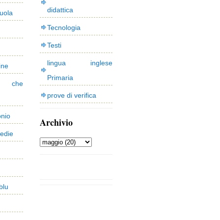
didattica
uola
Tecnologia
Testi
lingua inglese
ine
Primaria
 che
prove di verifica
onio
Archivio
edie
blu