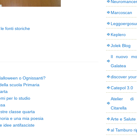
Neuromance
Marcoscan
Leggoergos
e fonti storiche
Keplero
Jolek Blog
Il nuovo mo
Galatea
discover you
 Halloween o Ognissanti?
 della scuola Primaria
Catepol 3.0
arta
mi per lo studio
Atelier di
ssa
Citarella
estre classe quarta
emoria e una mia poesia
Arte e Salute
e idee antifasciste
al Tamburo ri