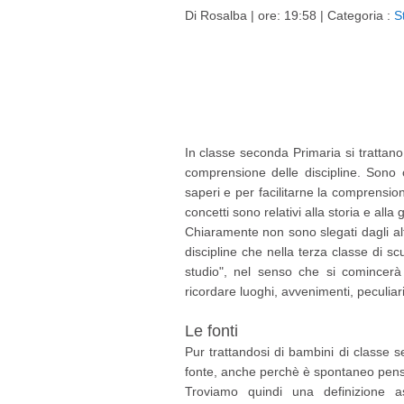
Di
Rosalba
| ore: 19:58 |
Categoria :
S
In classe seconda Primaria si trattano
comprensione delle discipline. Sono c
saperi e per facilitarne la comprension
concetti sono relativi alla storia e alla 
Chiaramente non sono slegati dagli altr
discipline che nella terza classe di s
studio", nel senso che si comincer
ricordare luoghi, avvenimenti, peculiari
Le fonti
Pur trattandosi di bambini di classe
fonte, anche perchè è spontaneo pensa
Troviamo quindi una definizione a