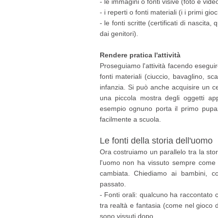
- le immagini o fonti visive (foto e video
- i reperti o fonti materiali (i i primi gioch
- le fonti scritte (certificati di nascita
dai genitori).
Rendere pratica l'attività
Proseguiamo l'attività facendo eseguire 
fonti materiali (ciuccio, bavaglino, s
infanzia. Si può anche acquisire un ce
una piccola mostra degli oggetti app
esempio ognuno porta il primo pupa
facilmente a scuola.
Le fonti della storia dell'uomo
Ora costruiamo un parallelo tra la sto
l'uomo non ha vissuto sempre come o
cambiata. Chiediamo ai bambini, c
passato.
- Fonti orali: qualcuno ha raccontato
tra realtà e fantasia (come nel gioco 
sono vissuti dopo.