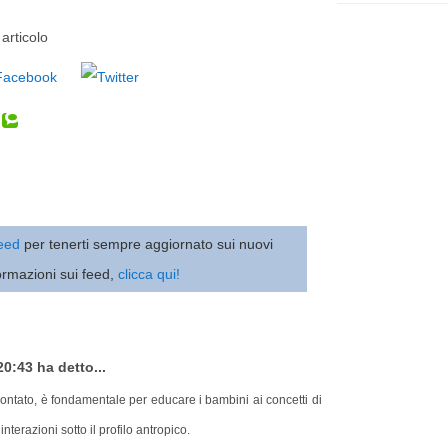
articolo
 feed
per tenerti sempre aggiornato sui nuovi
ormazioni sui feed,
clicca qui!
0:43 ha detto...
ntato, è fondamentale per educare i bambini ai concetti di
nterazioni sotto il profilo antropico.