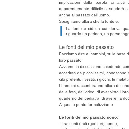
implicazioni della parola ci aiuti
apparentemente difficile si snoderà s
anche al passato dell'uomo.
Spieghiamo allora che la fonte è:
La fonte è ciò da cui deriva qual
riguardo un periodo, un personagg
Le fonti del mio passato
Facciamo dire ai bambini, sulla base d
loro passato.
Avviamo la discussione chiedendo come
accaduto da piccolissimi, conoscono c
cibi preferiti, i vestiti, i giochi, le malatt
I bambini racconteranno allora di conosc
dalle foto, dai video, di aver visto i lo
quaderno del pediatra, di avere la do
A questo punto formalizziamo:
Le fonti del mo passato sono
:
- i racconti orali (genitori, nonni),