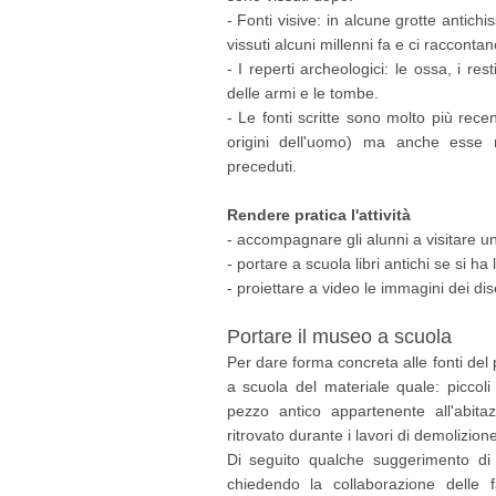
- Fonti visive: in alcune grotte antich
vissuti alcuni millenni fa e ci raccontano
- I reperti archeologici: le ossa, i rest
delle armi e le tombe.
- Le fonti scritte sono molto più recent
origini dell'uomo) ma anche esse r
preceduti.
Rendere pratica l'attività
- accompagnare gli alunni a visitare 
- portare a scuola libri antichi se si ha 
- proiettare a video le immagini dei dis
Portare il museo a scuola
Per dare forma concreta alle fonti del
a scuola del materiale quale: piccoli
pezzo antico appartenente all'abit
ritrovato durante i lavori di demolizion
Di seguito qualche suggerimento d
chiedendo la collaborazione delle fa