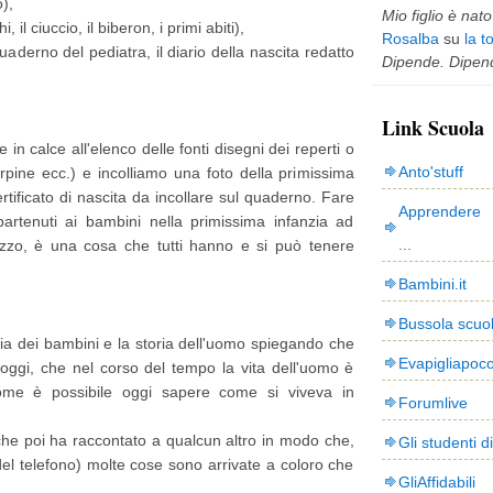
),
Mio figlio è nato 
i, il ciuccio, il biberon, i primi abiti),
Rosalba
su
la t
, quaderno del pediatra, il diario della nascita redatto
Dipende. Dipend
Link Scuola
in calce all'elenco delle fonti disegni dei reperti o
Anto'stuff
carpine ecc.) e incolliamo una foto della primissima
rtificato di nascita da incollare sul quaderno. Fare
Apprendere 
artenuti ai bambini nella primissima infanzia ad
...
zzo, è una cosa che tutti hanno e si può tenere
Bambini.it
Bussola scuo
ria dei bambini e la storia dell'uomo spiegando che
Evapigliapoc
ggi, che nel corso del tempo la vita dell'uomo è
ome è possibile oggi sapere come si viveva in
Forumlive
 che poi ha raccontato a qualcun altro in modo che,
Gli studenti d
del telefono) molte cose sono arrivate a coloro che
GliAffidabili