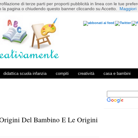
rofilazione di terze parti per proporti pubblicità in linea con le tue pref
 la pagina o chiudendo questo banner cliccando su Accetto.
Maggiori 
didattica scuola infanzia
compiti
creatività
casa e bambini
 Origini Del Bambino E Le Origini
P
H
o
o
s
m