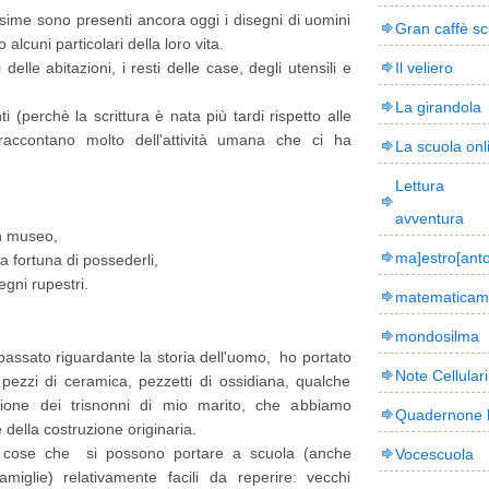
issime sono presenti ancora oggi i disegni di uomini
Gran caffè sc
 alcuni particolari della loro vita.
i delle abitazioni, i resti delle case, degli utensili e
Il veliero
La girandola
i (perchè la scrittura è nata più tardi rispetto alle
accontano molto dell'attività umana che ci ha
La scuola onl
Lettura
avventura
un museo,
ma]estro[ant
la fortuna di possederli,
egni rupestri.
matematicam
mondosilma
 passato riguardante la storia dell'uomo, ho portato
Note Cellulari
 pezzi di ceramica, pezzetti di ossidiana, qualche
azione dei trisnonni di mio marito, che abbiamo
Quadernone 
e della costruzione originaria.
i cose che si possono portare a scuola (anche
Vocescuola
miglie) relativamente facili da reperire: vecchi