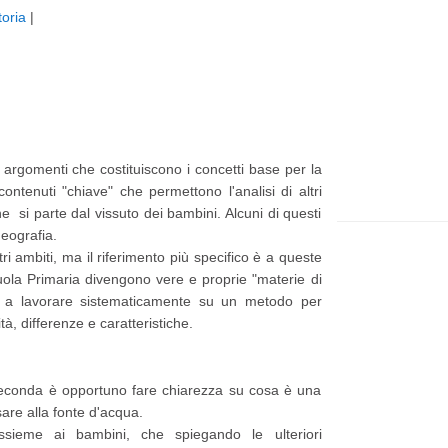
toria
|
t
e
p
p
i
a
ù
g
r
e
 argomenti che costituiscono i concetti base per la
e
ontenuti "chiave" che permettono l'analisi di altri
c
e si parte dal vissuto dei bambini. Alcuni di questi
geografia.
e
i ambiti, ma il riferimento più specifico è a queste
n
cuola Primaria divengono vere e proprie "materie di
t
à a lavorare sistematicamente su un metodo per
tà, differenze e caratteristiche.
e
P
o
 seconda è opportuno fare chiarezza su cosa è una
re alla fonte d'acqua.
s
ssieme ai bambini, che spiegando le ulteriori
t