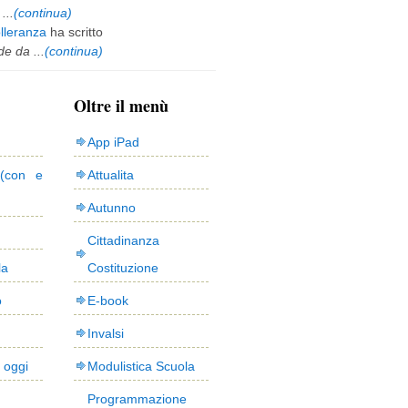
...
(continua)
olleranza
ha scritto
e da ...
(continua)
Oltre il menù
App iPad
(con e
Attualita
Autunno
Cittadinanza
la
Costituzione
o
E-book
Invalsi
i oggi
Modulistica Scuola
Programmazione