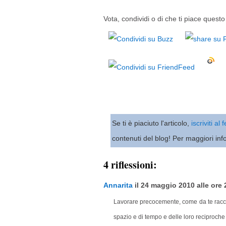
Vota, condividi o di che ti piace questo 
Se ti è piaciuto l'articolo,
iscriviti al
contenuti del blog! Per maggiori inf
4 riflessioni:
Annarita
il 24 maggio 2010 alle ore 2
Lavorare precocemente, come da te racco
spazio e di tempo e delle loro reciproche i