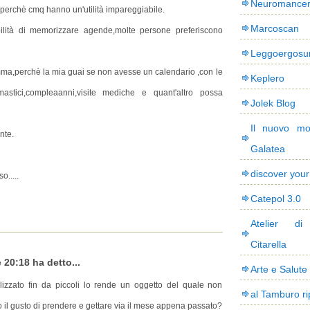
Neuromance
,perchè cmq hanno un'utilità impareggiabile.
Marcoscan
bilità di memorizzare agende,molte persone preferiscono
Leggoergos
mma,perchè la mia guai se non avesse un calendario ,con le
Keplero
stici,compleaanni,visite mediche e quant'altro possa
Jolek Blog
Il nuovo mo
nte.
Galatea
discover you
.....
Catepol 3.0
Atelier di
Citarella
 20:18 ha detto...
Arte e Salute
tilizzato fin da piccoli lo rende un oggetto del quale non
al Tamburo ri
 il gusto di prendere e gettare via il mese appena passato?