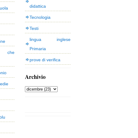
didattica
uola
Tecnologia
Testi
lingua inglese
ine
Primaria
 che
prove di verifica
onio
Archivio
edie
blu