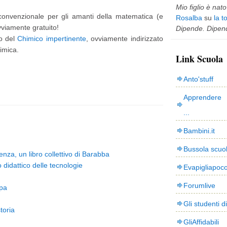
Mio figlio è nato 
on convenzionale per gli amanti della matematica (e
Rosalba
su
la t
viamente gratuito!
Dipende. Dipend
io del
Chimico impertinente
, ovviamente indirizzato
himica.
Link Scuola
Anto'stuff
Apprendere 
...
Bambini.it
Bussola scuo
enza, un libro collettivo di Barabba
idattico delle tecnologie
Evapigliapoc
Forumlive
pa
Gli studenti d
toria
GliAffidabili