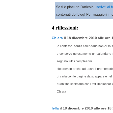
Se ti è piaciuto l'articolo,
iscriviti al
contenuti del blog! Per maggiori inf
4 riflessioni:
Chiara
il 18 dicembre 2010 alle ore 1
lo confesso, senza calendario non ci so s
e conservo gelosamente un calendario p
segnato tutti i compleanni.
Ho provato anche ad usare i promemoria 
di carta con le pagine da strappare è nel
buon fine settimana con i tetti imbiancati 
Chiara
lella
il 18 dicembre 2010 alle ore 18: