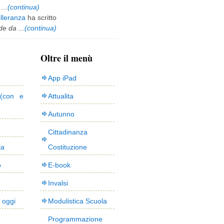
...
(continua)
olleranza
ha scritto
e da ...
(continua)
Oltre il menù
App iPad
(con e
Attualita
Autunno
Cittadinanza
la
Costituzione
o
E-book
Invalsi
i oggi
Modulistica Scuola
Programmazione