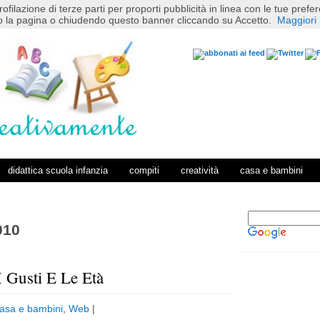
rofilazione di terze parti per proporti pubblicità in linea con le tue pref
 la pagina o chiudendo questo banner cliccando su Accetto.
Maggiori 
didattica scuola infanzia
compiti
creatività
casa e bambini
010
I Gusti E Le Età
P
H
o
o
asa e bambini
,
Web
|
s
m