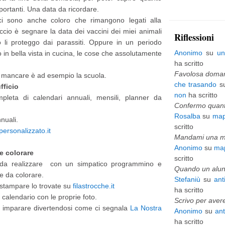
ortanti. Una data da ricordare.
p
i sono anche coloro che rimangono legati alla
i
ccio è segnare la data dei vaccini dei miei animali
Riflessioni
 li proteggo dai parassiti. Oppure in un periodo
ù
Anonimo
su
un
 in bella vista in cucina, le cose che assolutamente
v
ha scritto
e
Favolosa domani
ò mancare è ad esempio la scuola.
che trasando
s
fficio
c
non
ha scritto
leta di calendari annuali, mensili, planner da
c
Confermo quanto
Rosalba
su
map
h
nuali.
scritto
personalizzato.it
i
Mandami una mai
Anonimo
su
map
o
e colorare
scritto
 da realizzare con un simpatico programmino e
Quando un alunn
e da colorare.
Stefaniù
su
ant
a stampare lo trovate su
filastrocche.it
ha scritto
 calendario con le proprie foto.
Scrivo per avere
r imparare divertendosi come ci segnala
La Nostra
Anonimo
su
an
ha scritto