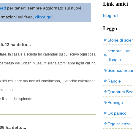
Link amici
 feed
per tenerti sempre aggiornato sui nuovi
Blog roll
ormazioni sui feed,
clicca qui!
Leggo
Storie di scie
5:42 ha detto...
sempre un
tare. In casa e a scuola ho calendari su cui scrivo ogni cosa
disagio
erpetuo del British Museum (regalatomi anni fa)su cui ho
Scienceforpa
Rangle
del cellulare ma non mi convincono, il vecchio calendario
 mio dna.
Quantum Bea
e il sole che splende!
Popinga
Ok panico
Oggiscienza
06 ha detto...