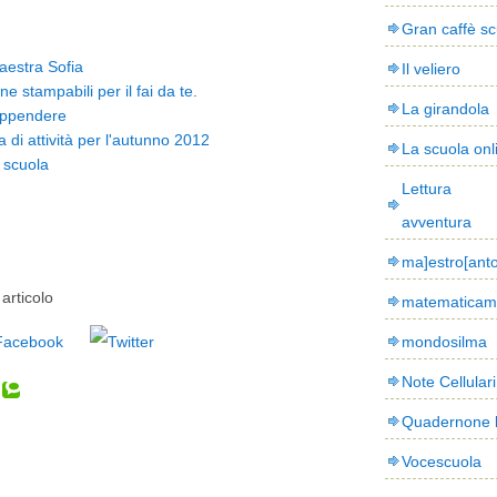
Gran caffè sc
maestra Sofia
Il veliero
ne stampabili per il fai da te.
La girandola
appendere
di attività per l'autunno 2012
La scuola onl
 scuola
Lettura
avventura
ma]estro[ant
articolo
matematicam
mondosilma
Note Cellulari
Quadernone 
Vocescuola