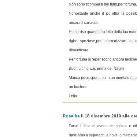
Non sono scomparsi del tutto,per fortuna
Nonostante anche il pc offra la possi
ancora il cartaceo.
Ho sorriso quando ho letto della tua ma
righe spaziose,per memorizzare onoma
dimenticare.
Per fortuna si reperiscono ancora facilme
Buon ultimo w.e. prima del Natale.
Manca poco,speriamo in un meritato riposo
un bacione
Lella
Rosalba
il 18 dicembre 2010 alle ore
Forse il fatto di averlo conosciuto e u
riusciamo a separarci, e dove lo mettiamo