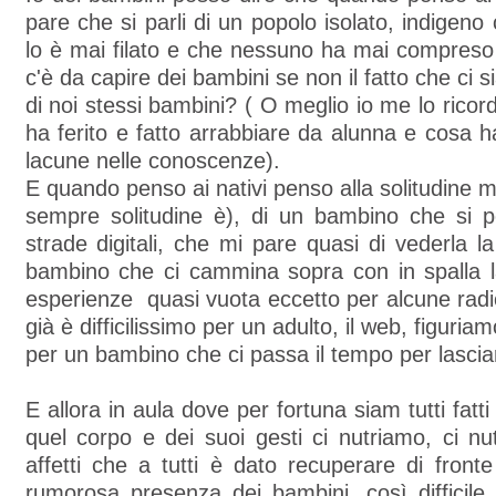
pare che si parli di un popolo isolato, indigen
lo è mai filato e che nessuno ha mai compres
c'è da capire dei bambini se non il fatto che ci 
di noi stessi bambini? ( O meglio io me lo rico
ha ferito e fatto arrabbiare da alunna e cosa h
lacune nelle conoscenze).
E quando penso ai nativi penso alla solitudine m
sempre solitudine è), di un bambino che si pe
strade digitali, che mi pare quasi di vederla la 
bambino che ci cammina sopra con in spalla la
esperienze quasi vuota eccetto per alcune radici
già è difficilissimo per un adulto, il web, figuri
per un bambino che ci passa il tempo per lasciar
E allora in aula dove per fortuna siam tutti fatti 
quel corpo e dei suoi gesti ci nutriamo, ci nu
affetti che a tutti è dato recuperare di fronte
rumorosa presenza dei bambini, così difficil