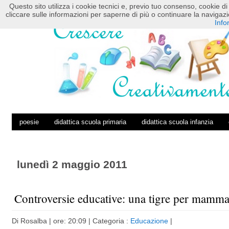
Questo sito utilizza i cookie tecnici e, previo tuo consenso, cookie di 
HOME
POSTS RSS
COMMENTS RSS
cliccare sulle informazioni per saperne di più o continuare la navig
Info
poesie
didattica scuola primaria
didattica scuola infanzia
lunedì 2 maggio 2011
Controversie educative: una tigre per mamm
Di
Rosalba
| ore: 20:09 |
Categoria :
Educazione
|