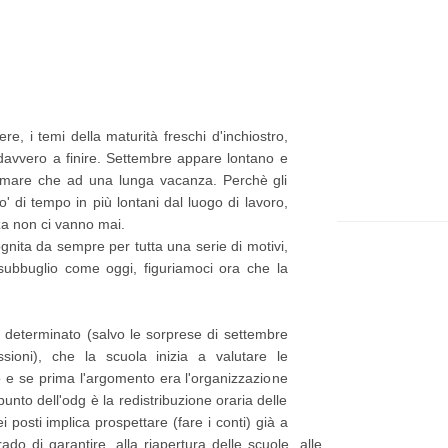
t
e
p
p
i
a
ù
g
re, i temi della maturità freschi d'inchiostro,
r
e
davvero a finire. Settembre appare lontano e
e
n mare che ad una lunga vacanza. Perchè gli
 di tempo in più lontani dal luogo di lavoro,
c
za non ci vanno mai.
e
ognita da sempre per tutta una serie di motivi,
n
ubbuglio come oggi, figuriamoci ora che la
t
e
o determinato (salvo le sorprese di settembre
P
oni), che la scuola inizia a valutare le
co e se prima l'argomento era l'organizzazione
o
unto dell'odg è la redistribuzione oraria delle
s
ei posti implica prospettare (fare i conti) già a
ado di garantire, alla riapertura delle scuole, alle
t