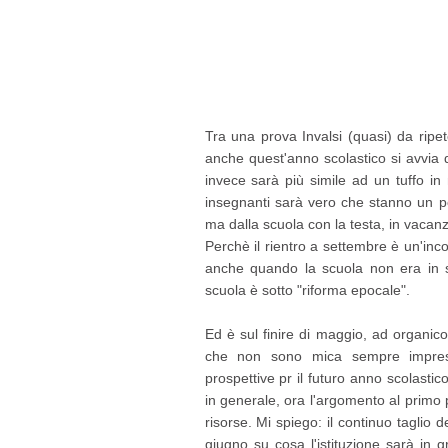
Tra una prova Invalsi (quasi) da ripete
anche quest'anno scolastico si avvia 
invece sarà più simile ad un tuffo i
insegnanti sarà vero che stanno un po'
ma dalla scuola con la testa, in vacan
Perchè il rientro a settembre è un'inc
anche quando la scuola non era in s
scuola è sotto "riforma epocale".
Ed è sul finire di maggio, ad organic
che non sono mica sempre impressi
prospettive pr il futuro anno scolasti
in generale, ora l'argomento al primo p
risorse. Mi spiego: il continuo taglio d
giugno su cosa l'istituzione sarà in gr