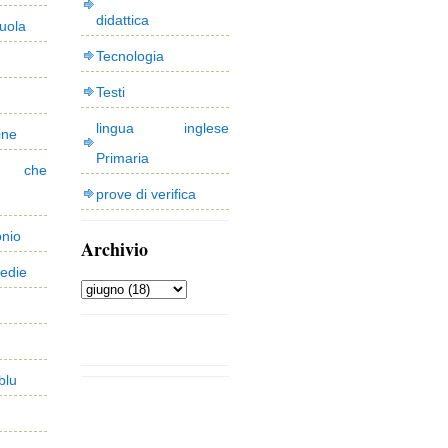
didattica
uola
Tecnologia
Testi
lingua inglese
ine
Primaria
 che
prove di verifica
onio
Archivio
edie
blu