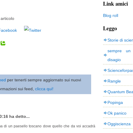
Link amici
Blog roll
articolo
Leggo
Storie di scie
sempre un
disagio
Scienceforpa
 feed
per tenerti sempre aggiornato sui nuovi
Rangle
ormazioni sui feed,
clicca qui!
Quantum Bea
Popinga
Ok panico
0:16 ha detto...
Oggiscienza
a di un paesello toscano dove quello che da voi accadrà