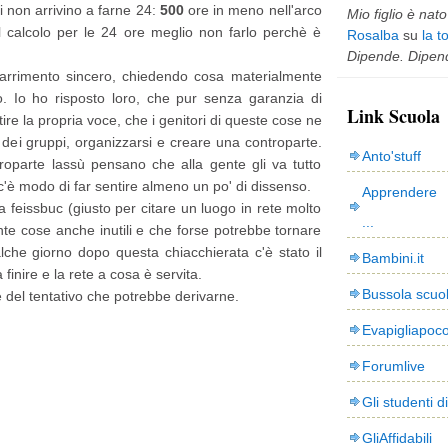
i non arrivino a farne 24:
500
ore in meno nell'arco
Mio figlio è nato 
l calcolo per le 24 ore meglio non farlo perchè è
Rosalba
su
la t
Dipende. Dipend
arrimento sincero, chiedendo cosa materialmente
o. Io ho risposto loro, che pur senza garanzia di
Link Scuola
tire la propria voce, che i genitori di queste cose ne
 dei gruppi, organizzarsi e creare una controparte.
Anto'stuff
roparte lassù pensano che alla gente gli va tutto
c'è modo di far sentire almeno un po' di dissenso.
Apprendere 
 feissbuc (giusto per citare un luogo in rete molto
...
nte cose anche inutili e che forse potrebbe tornare
alche giorno dopo questa chiacchierata c'è stato il
Bambini.it
nire e la rete a cosa è servita.
Bussola scuo
e del tentativo che potrebbe derivarne.
Evapigliapoc
Forumlive
Gli studenti d
GliAffidabili