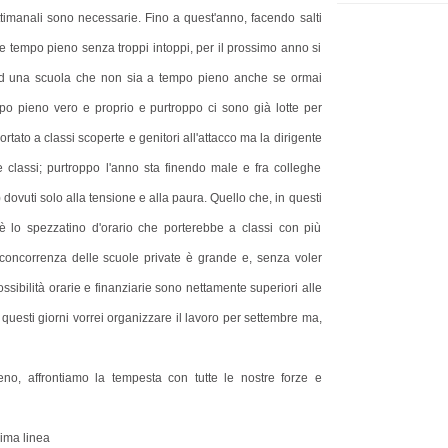
timanali sono necessarie. Fino a quest'anno, facendo salti
me tempo pieno senza troppi intoppi, per il prossimo anno si
 ad una scuola che non sia a tempo pieno anche se ormai
po pieno vero e proprio e purtroppo ci sono già lotte per
ortato a classi scoperte e genitori all'attacco ma la dirigente
 classi; purtroppo l'anno sta finendo male e fra colleghe
dovuti solo alla tensione e alla paura. Quello che, in questi
 è lo spezzatino d'orario che porterebbe a classi con più
a concorrenza delle scuole private è grande e, senza voler
ossibilità orarie e finanziarie sono nettamente superiori alle
 questi giorni vorrei organizzare il lavoro per settembre ma,
no, affrontiamo la tempesta con tutte le nostre forze e
rima linea