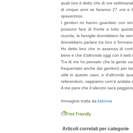
quali non è detto che di ore settimanal
di cinque anni se faranno 27 ore e i
spaventoso.
I genitori mi hanno guardato con sm
possono fare di fronte a tutto quest
riuscita, le famiglie dovrebbero far sen
dovrebbero parlare tra loro e formare
Ho detto loro che in assenza di cont
bene e che d'altronde oggi con il web 
Tra di me ho pensato che la gente usa
frequentato anche dai genitori) per ta
utile in questo caso, e d'altronde qu
referendum, sappiamo com'è andata a fi
A me pare che il silenzio sarà peggior
Immagine tratta da
kidzone
Print Friendly
Articoli correlati per categorie