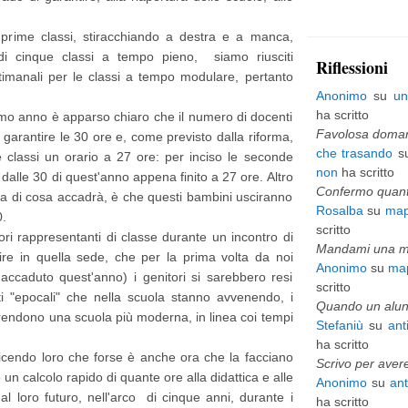
p
prime classi, stiracchiando a destra e a manca,
i
di cinque classi a tempo pieno, siamo riusciti
Riflessioni
imanali per le classi a tempo modulare, pertanto
ù
Anonimo
su
un
v
ha scritto
simo anno è apparso chiaro che il numero di docenti
e
Favolosa domani
garantire le 30 ore e, come previsto dalla riforma,
che trasando
s
 classi un orario a 27 ore: per inciso le seconde
c
non
ha scritto
dalle 30 di quest'anno appena finito a 27 ore. Altro
c
Confermo quanto
dea di cosa accadrà, è che questi bambini usciranno
Rosalba
su
map
h
0.
scritto
tori rappresentanti di classe durante un incontro di
i
Mandami una mai
ire in quella sede, che per la prima volta da noi
Anonimo
su
map
o
accaduto quest'anno) i genitori si sarebbero resi
scritto
 "epocali" che nella scuola stanno avvenendo, i
Quando un alunn
 rendono una scuola più moderna, in linea coi tempi
Stefaniù
su
ant
ha scritto
 dicendo loro che forse è anche ora che la facciano
Scrivo per avere
 un calcolo rapido di quante ore alla didattica e alle
Anonimo
su
an
e al loro futuro, nell'arco di cinque anni, durante i
ha scritto