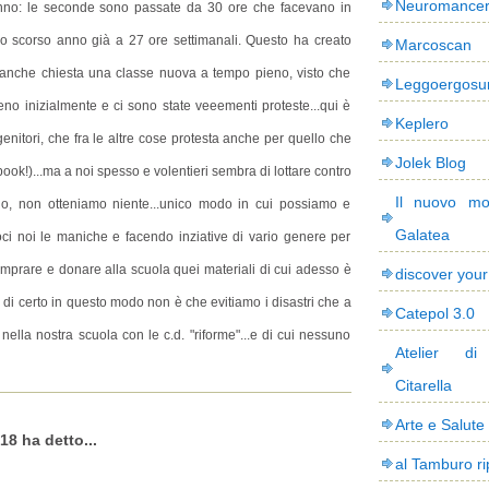
Neuromance
anno: le seconde sono passate da 30 ore che facevano in
lo scorso anno già a 27 ore settimanali. Questo ha creato
Marcoscan
ta anche chiesta una classe nuova a tempo pieno, visto che
Leggoergos
meno inizialmente e ci sono state veeementi proteste...qui è
Keplero
nitori, che fra le altre cose protesta anche per quello che
Jolek Blog
ook!)...ma a noi spesso e volentieri sembra di lottare contro
Il nuovo mo
no, non otteniamo niente...unico modo in cui possiamo e
Galatea
ci noi le maniche e facendo inziative di vario genere per
omprare e donare alla scuola quei materiali di cui adesso è
discover you
a di certo in questo modo non è che evitiamo i disastri che a
Catepol 3.0
 nella nostra scuola con le c.d. "riforme"...e di cui nessuno
Atelier di
Citarella
Arte e Salute
18 ha detto...
al Tamburo ri