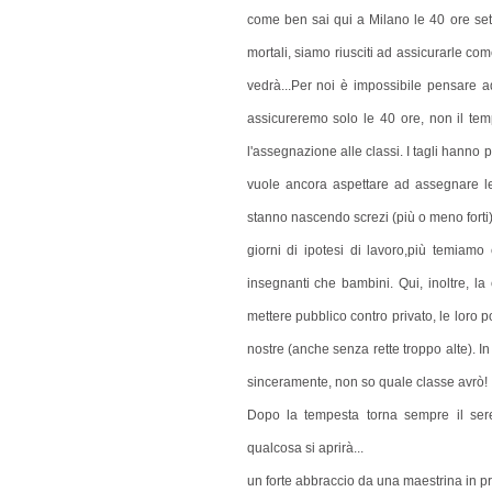
come ben sai qui a Milano le 40 ore set
mortali, siamo riusciti ad assicurarle co
vedrà...Per noi è impossibile pensare
assicureremo solo le 40 ore, non il tem
l'assegnazione alle classi. I tagli hanno p
vuole ancora aspettare ad assegnare le
stanno nascendo screzi (più o meno forti) 
giorni di ipotesi di lavoro,più temiamo
insegnanti che bambini. Qui, inoltre, l
mettere pubblico contro privato, le loro p
nostre (anche senza rette troppo alte). In
sinceramente, non so quale classe avrò!
Dopo la tempesta torna sempre il sere
qualcosa si aprirà...
un forte abbraccio da una maestrina in p