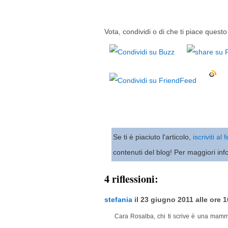
Vota, condividi o di che ti piace questo 
Se ti è piaciuto l'articolo,
iscriviti al
contenuti del blog! Per maggiori inf
4 riflessioni:
stefania
il 23 giugno 2011 alle ore 1
Cara Rosalba, chi ti scrive è una mamm