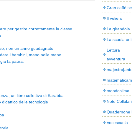
Gran caffè sc
Il veliero
are per gestire correttamente la classe
La girandola
a
La scuola onl
erso, non un anno guadagnato
Lettura
idare i bambini, mano nella mano
avventura
ggia fa paura.
ma]estro[ant
matematicam
mondosilma
enza, un libro collettivo di Barabba
Note Cellulari
idattico delle tecnologie
Quadernone 
pa
Vocescuola
toria