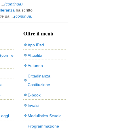
...
(continua)
olleranza
ha scritto
e da ...
(continua)
Oltre il menù
App iPad
(con e
Attualita
Autunno
Cittadinanza
la
Costituzione
o
E-book
Invalsi
i oggi
Modulistica Scuola
Programmazione