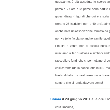
quest'anno, è già accaduto lo scorso 
prima a 27 ore e le prime sono partite 
grossi disagi ( figurati che qui era sta
c'erano 26 iscrizioni per le 40 ore)...al
anche nata un'associazione formata da ge
non va (e lo facciamo anche tramite faceb
i mulini a vento, non ci ascolta nessu
riusciamo a far qualcosa è rimboccando
raccogliere fondi che ci permettano di c
così carente (dalla cancelleria in su)...m
livello didattico si realizzeranno a breve
sembra che si renda davvero conto!
Chiara
il 23 giugno 2011 alle ore 16:
cara Rosalba,