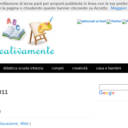
rofilazione di terze parti per proporti pubblicità in linea con le tue pref
 la pagina o chiudendo questo banner cliccando su Accetto.
Maggiori 
didattica scuola infanzia
compiti
creatività
casa e bambini
011
e
P
H
o
o
ducazione
,
Web
|
s
m