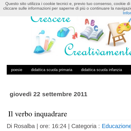
Questo sito utilizza i cookie tecnici e, previo tuo consenso, cookie di 
HOME
POSTS RSS
COMMENTS RSS
cliccare sulle informazioni per saperne di più o continuare la navig
Info
poesie
didattica scuola primaria
didattica scuola infanzia
giovedì 22 settembre 2011
Il verbo inquadrare
Di
Rosalba
| ore: 16:24 |
Categoria :
Educazion