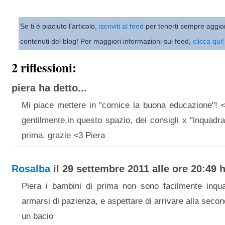
Se ti è piaciuto l'articolo,
iscriviti al feed
per tenerti sempre aggio
contenuti del blog! Per maggiori informazioni sui feed,
clicca qui!
2 riflessioni:
piera ha detto...
Mi piace mettere in "cornice la buona educazione"! 
gentilmente,in questo spazio, dei consigli x "inquadrar
prima. grazie <3 Piera
Rosalba
il 29 settembre 2011 alle ore 20:49 h
Piera i bambini di prima non sono facilmente inqua
armarsi di pazienza, e aspettare di arrivare alla seco
un bacio