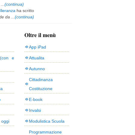
...
(continua)
olleranza
ha scritto
e da ...
(continua)
Oltre il menù
App iPad
(con e
Attualita
Autunno
Cittadinanza
la
Costituzione
o
E-book
Invalsi
i oggi
Modulistica Scuola
Programmazione