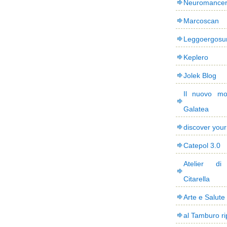
Neuromance
Marcoscan
Leggoergos
Keplero
Jolek Blog
Il nuovo mo
Galatea
discover you
Catepol 3.0
Atelier di
Citarella
Arte e Salute
al Tamburo ri