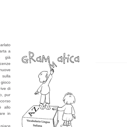
t
e
p
p
i
a
ù
g
r
e
arlato
e
arta a
o già
c
cenze
e
uove
n
 sulla
 gioco
t
ive di
e
o, pur
P
scorso
è allo
o
are in
s
 piace
t