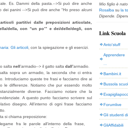
urale. Es. Dammi della pasta.-->Si può dire anche
Mio figlio è nato 
 dei panini -->Si può dire anche “Ho preso alcuni
Rosalba
su
la t
Dipende. Dipend
rticoli partitivi dalle preposizioni articolate,
ella/della, con “un po’” e dei/delle/degli, con
Link Scuola
Anto'stuff
ria: Gli articoli
, con la spiegazione e gli esercizi.
Apprendere 
...
o salta
nell
’armadio--> il gatto salta
dall’
armadio.
salta sopra un armadio, la seconda che ci entra
Bambini.it
o. Introduciamo queste tre frasi e facciamo dire ai
Bussola scuo
no le differenze. Notiamo che pur essendo molto
sostanzialmente diverse. Facciamo notare che la
Evapigliapoc
 evidenziate. A questo punto facciamo scrivere sul
ativo disegno. All’interno di ogni frase facciamo
Forumlive
tto.
Gli studenti d
ta si chiama preposizione:
legame fra le parole all’interno della frase,
GliAffidabili