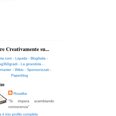
re Creativamente su...
eta.com
-
Liquida
-
BlogItalia
-
og360gradi
-
La girandola
-
master
-
Wikio
-
Sponsorizzati
-
Paperblog
no
Rosalba
"Si impara scambiando
conoscenza"
a il mio profilo completo