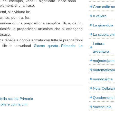
nell’esempio, varia il significato. Esse sono
mplementi di una frase.
Gran caffè sc
nti, si dividono in:
Il veliero
on, su, per, tra, fra.
unione di una preposizione semplice (di, a, da, in,
La girandola
iosità: le preposizioni articolate che si ottengono
 disuso.
La scuola onl
a tabella a doppia entrata con tutte le preposizioni
Lettura
del file in download
Classe quarta Primaria: Le
avventura
ma]estro[ant
matematicam
mondosilma
Note Cellulari
Quadernone 
 della scuola Primaria
oliere con la Lim
Vocescuola