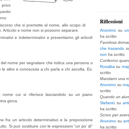
privo
p
questo
i
rno:
Riflessioni
 discorso che si premette al nome, allo scopo di
ù
so. Articolo e nome non si possono separare.
Anonimo
su
un
v
ha scritto
minativi e indeterminativi e presentiamo gli articoli
e
Favolosa domani
che trasando
s
c
non
ha scritto
c
Confermo quanto
ma del nome per segnalare che indica una persona o
Rosalba
su
map
h
 le altre e conosciuta a chi parla e chi ascolta. Es:
scritto
i
Mandami una mai
Anonimo
su
map
o
scritto
 il nome cui si riferisce lasciandolo su un piano
Quando un alunn
na gioca.
Stefaniù
su
ant
ha scritto
Scrivo per avere
ione fra un articolo determinativo e la preposizione
Anonimo
su
an
utto. Si può sostituire con le espressioni “un po’ di”
ha scritto