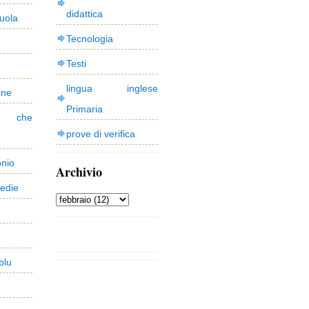
didattica
uola
Tecnologia
Testi
lingua inglese
ine
Primaria
 che
prove di verifica
onio
Archivio
edie
blu