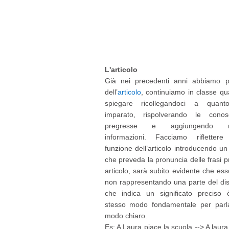
L'articolo
Già nei precedenti anni abbiamo p
dell’
articolo
, continuiamo in classe qu
spiegare ricollegandoci a quant
imparato, rispolverando le conos
pregresse e aggiungendo n
informazioni. Facciamo riflettere
funzione dell’articolo introducendo un
che preveda la pronuncia delle frasi pr
articolo, sarà subito evidente che ess
non rappresentando una parte del di
che indica un significato preciso 
stesso modo fondamentale per parl
modo chiaro.
Es: A Laura piace la scuola --> A laura