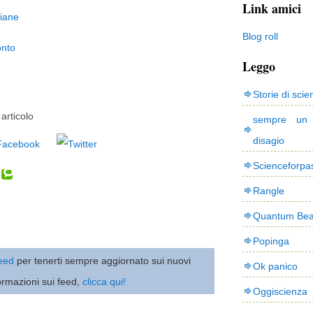
Link amici
liane
Blog roll
onto
Leggo
Storie di scie
articolo
sempre un
disagio
Scienceforpa
Rangle
Quantum Bea
Popinga
 feed
per tenerti sempre aggiornato sui nuovi
Ok panico
ormazioni sui feed,
clicca qui!
Oggiscienza