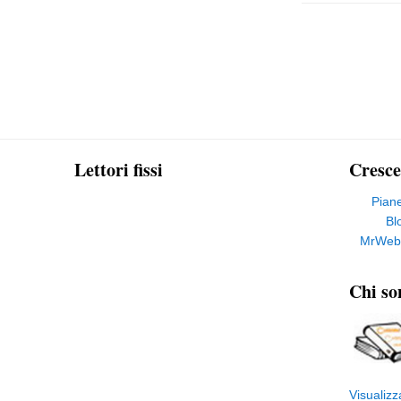
Lettori fissi
Cresce
Pian
Bl
MrWeb
Chi so
Visualizz