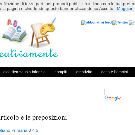
rofilazione di terze parti per proporti pubblicità in linea con le tue pref
 la pagina o chiudendo questo banner cliccando su Accetto.
Maggiori 
didattica scuola infanzia
compiti
creatività
casa e bambini
articolo e le preposizioni
P
H
o
o
aliano Primaria 3 4 5
|
s
m