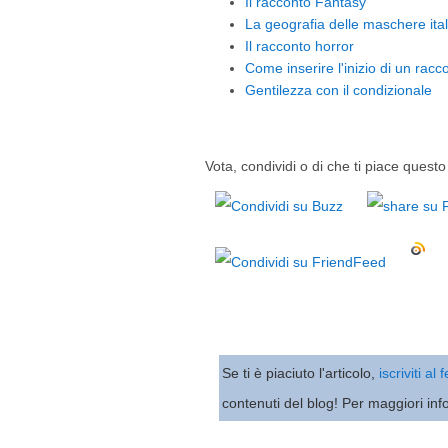
Il racconto Fantasy
La geografia delle maschere ita
Il racconto horror
Come inserire l'inizio di un racc
Gentilezza con il condizionale
Vota, condividi o di che ti piace questo 
Se ti è piaciuto l'articolo,
iscriviti al
contenuti del blog! Per maggiori inf