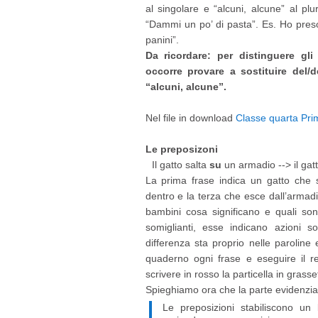
al singolare e “alcuni, alcune” al pl
“Dammi un po’ di pasta”. Es. Ho preso
panini”.
Da ricordare: per distinguere gli a
occorre provare a sostituire del/d
“alcuni, alcune”.
Nel file in download
Classe quarta Prima
Le preposizoni
Il gatto salta
su
un armadio --> il gatt
La prima frase indica un gatto che 
dentro e la terza che esce dall’armadi
bambini cosa significano e quali so
somiglianti, esse indicano azioni 
differenza sta proprio nelle paroline
quaderno ogni frase e eseguire il rel
scrivere in rosso la particella in grasse
Spieghiamo ora che la parte evidenzia
Le preposizioni stabiliscono un 