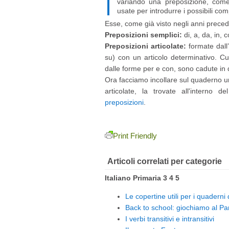
variando una preposizione, come 
usate per introdurre i possibili co
Esse, come già visto negli anni precede
Preposizioni semplici:
di, a, da, in, c
Preposizioni articolate:
formate dall’
su) con un articolo determinativo. Cur
dalle forme per e con, sono cadute in
Ora facciamo incollare sul quaderno un
articolate, la trovate all'interno 
preposizioni
.
Print Friendly
Articoli correlati per categorie
Italiano Primaria 3 4 5
Le copertine utili per i quaderni
Back to school: giochiamo al Par
I verbi transitivi e intransitivi