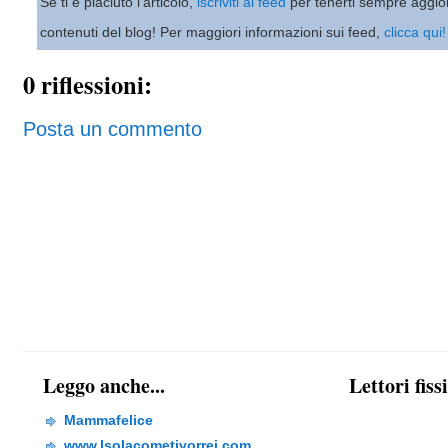
Se ti è piaciuto l'articolo,
iscriviti al feed
per tenerti sempre aggio
contenuti del blog! Per maggiori informazioni sui feed,
clicca qui!
0 riflessioni:
Posta un commento
Leggo anche...
Lettori fiss
Mammafelice
www.Isolacometivorrei.com