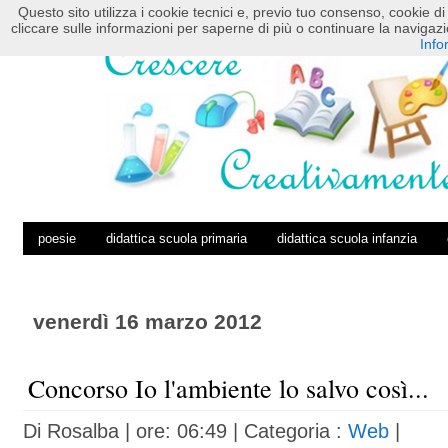
Questo sito utilizza i cookie tecnici e, previo tuo consenso, cookie di 
HOME
POSTS RSS
COMMENTS RSS
cliccare sulle informazioni per saperne di più o continuare la navig
Info
poesie
didattica scuola primaria
didattica scuola infanzia
venerdì 16 marzo 2012
Concorso Io l'ambiente lo salvo così...
Di
Rosalba
| ore: 06:49 |
Categoria :
Web
|