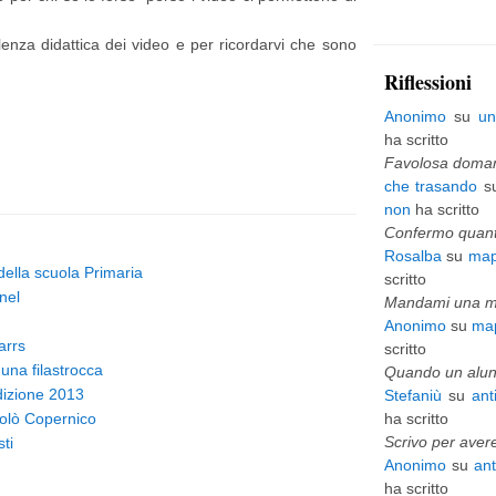
p
nza didattica dei video e per ricordarvi che sono
i
Riflessioni
ù
Anonimo
su
un
v
ha scritto
e
Favolosa domani
che trasando
s
c
non
ha scritto
c
Confermo quanto
Rosalba
su
map
h
 della scuola Primaria
scritto
i
nel
Mandami una mai
Anonimo
su
map
o
arrs
scritto
una filastrocca
Quando un alunn
Edizione 2013
Stefaniù
su
ant
olò Copernico
ha scritto
Scrivo per avere
ti
Anonimo
su
an
ha scritto