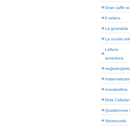
Gran caffè sc
Il veliero
La girandola
La scuola onl
Lettura
avventura
ma]estro[ant
matematicam
mondosilma
Note Cellulari
Quadernone 
Vocescuola