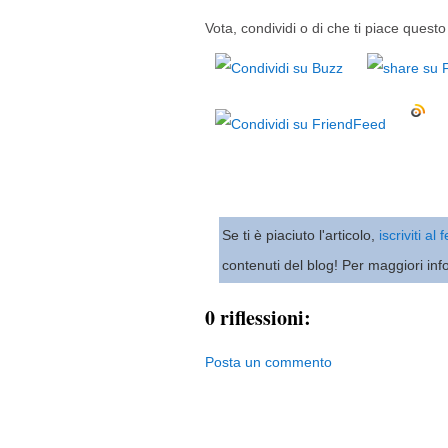
Vota, condividi o di che ti piace questo 
Se ti è piaciuto l'articolo,
iscriviti al
contenuti del blog! Per maggiori inf
0 riflessioni:
Posta un commento