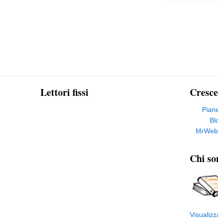
Lettori fissi
Cresce
Pian
Bl
MrWeb
Chi so
Visualizz