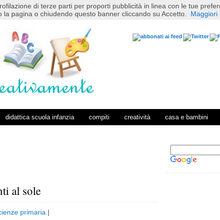
rofilazione di terze parti per proporti pubblicità in linea con le tue pref
 la pagina o chiudendo questo banner cliccando su Accetto.
Maggiori 
didattica scuola infanzia
compiti
creatività
casa e bambini
ti al sole
P
H
o
o
cienze primaria
|
s
m