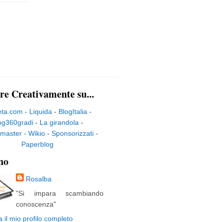
re Creativamente su...
eta.com
-
Liquida
-
BlogItalia
-
og360gradi
-
La girandola
-
master
-
Wikio
-
Sponsorizzati
-
Paperblog
no
Rosalba
"Si impara scambiando
conoscenza"
a il mio profilo completo