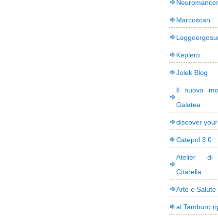
Neuromance
Marcoscan
Leggoergos
Keplero
Jolek Blog
Il nuovo mo
Galatea
discover you
Catepol 3.0
Atelier di
Citarella
Arte e Salute
al Tamburo ri