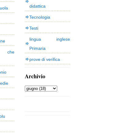
didattica
uola
Tecnologia
Testi
lingua inglese
ine
Primaria
 che
prove di verifica
onio
Archivio
edie
blu