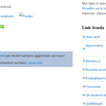
Mio figlio è nato 
articolo
Rosalba
su
la t
Dipende. Dipend
Link Scuola
Anto'stuff
Apprendere 
...
 feed
per tenerti sempre aggiornato sui nuovi
Bambini.it
ormazioni sui feed,
clicca qui!
Bussola scuo
Evapigliapoc
Forumlive
Gli studenti d
GliAffidabili