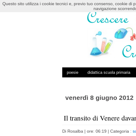
Questo sito utilizza i cookie tecnici e, previo tuo consenso, cookie di p
HOME
POSTS RSS
COMMENTS RSS
navigazione scorrendo
poesie
didattica scuola primaria
venerdì 8 giugno 2012
Il transito di Venere davan
Di
Rosalba
| ore: 06:19 |
Categoria :
s