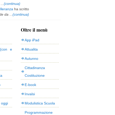
...
(continua)
olleranza
ha scritto
e da ...
(continua)
Oltre il menù
App iPad
(con e
Attualita
Autunno
Cittadinanza
la
Costituzione
o
E-book
Invalsi
i oggi
Modulistica Scuola
Programmazione