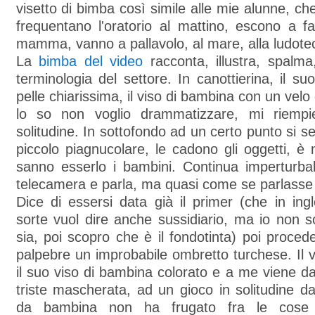
visetto di bimba così simile alle mie alunne, che
frequentano l'oratorio al mattino, escono a f
mamma, vanno a pallavolo, al mare, alla ludot
La
bimba del video
racconta, illustra, spalma
terminologia del settore. In canottierina, il su
pelle chiarissima, il viso di bambina con un velo
lo so non voglio drammatizzare, mi riemp
solitudine. In sottofondo ad un certo punto si 
piccolo piagnucolare, le cadono gli oggetti, 
sanno esserlo i bambini. Continua imperturbab
telecamera e parla, ma quasi come se parlasse
Dice di essersi data già il primer (che in ingl
sorte vuol dire anche sussidiario, ma io non 
sia, poi scopro che è il fondotinta) poi procede
palpebre un improbabile ombretto turchese. Il v
il suo viso di bambina colorato e a me viene 
triste mascherata, ad un gioco in solitudine da
da bambina non ha frugato fra le cos