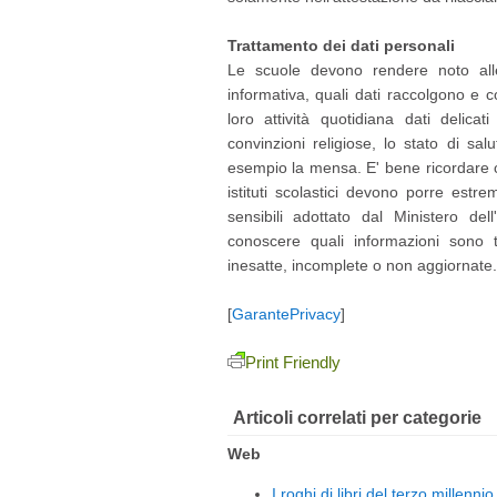
Trattamento dei dati personali
Le scuole devono rendere noto alle
informativa, quali dati raccolgono e c
loro attività quotidiana dati delicat
convinzioni religiose, lo stato di sa
esempio la mensa. E' bene ricordare ch
istituti scolastici devono porre estr
sensibili adottato dal Ministero dell
conoscere quali informazioni sono trat
inesatte, incomplete o non aggiornate.
[
GarantePrivacy
]
Print Friendly
Articoli correlati per categorie
Web
I roghi di libri del terzo millennio