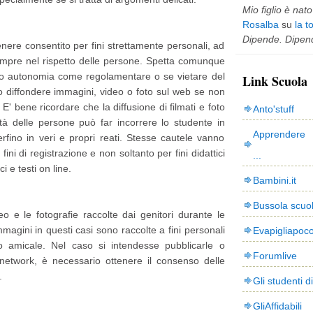
Mio figlio è nato 
Rosalba
su
la t
Dipende. Dipend
enere consentito per fini strettamente personali, ad
sempre nel rispetto delle persone. Spetta comunque
a loro autonomia come regolamentare o se vietare del
Link Scuola
ono diffondere immagini, video o foto sul web se non
E' bene ricordare che la diffusione di filmati e foto
Anto'stuff
tà delle persone può far incorrere lo studente in
Apprendere 
erfino in veri e propri reati. Stesse cautele vanno
 fini di registrazione e non soltanto per fini didattici
...
ci e testi on line.
Bambini.it
Bussola scuo
eo e le fotografie raccolte dai genitori durante le
 immagini in questi casi sono raccolte a fini personali
Evapigliapoc
o amicale. Nel caso si intendesse pubblicarle o
Forumlive
 network, è necessario ottenere il consenso delle
o.
Gli studenti d
GliAffidabili