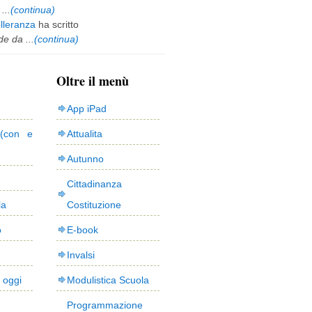
...
(continua)
olleranza
ha scritto
e da ...
(continua)
Oltre il menù
App iPad
(con e
Attualita
Autunno
Cittadinanza
la
Costituzione
o
E-book
Invalsi
i oggi
Modulistica Scuola
Programmazione