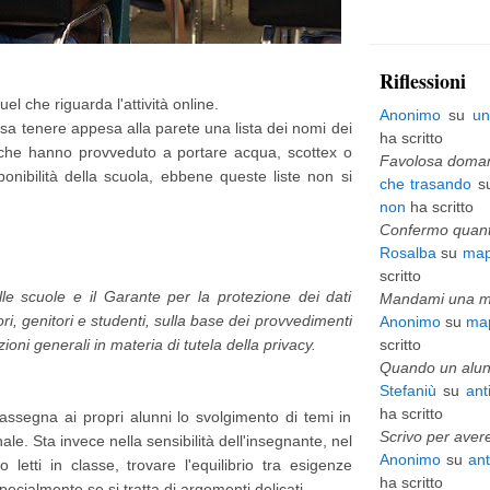
p
i
Riflessioni
ù
l che riguarda l'attività online.
Anonimo
su
un
usa tenere appesa alla parete una lista dei nomi dei
v
ha scritto
che hanno provveduto a portare acqua, scottex o
e
Favolosa domani
ponibilità della scuola, ebbene queste liste non si
che trasando
s
c
non
ha scritto
c
Confermo quanto
Rosalba
su
map
h
scritto
i
le scuole e il Garante per la protezione dei dati
Mandami una mai
sori, genitori e studenti, sulla base dei provvedimenti
Anonimo
su
map
o
zioni generali in materia di tutela della privacy.
scritto
Quando un alunn
Stefaniù
su
ant
ha scritto
assegna ai propri alunni lo svolgimento di temi in
Scrivo per avere
le. Sta invece nella sensibilità dell'insegnante, nel
Anonimo
su
an
letti in classe, trovare l'equilibrio tra esigenze
ha scritto
specialmente se si tratta di argomenti delicati.