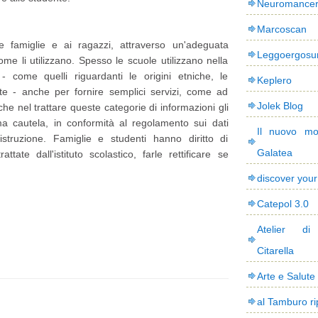
Neuromance
Marcoscan
 famiglie e ai ragazzi, attraverso un'adeguata
Leggoergos
ome li utilizzano. Spesso le scuole utilizzano nella
i - come quelli riguardanti le origini etniche, le
Keplero
lute - anche per fornire semplici servizi, come ad
Jolek Blog
e nel trattare queste categorie di informazioni gli
ema cautela, in conformità al regolamento sui dati
Il nuovo mo
'istruzione. Famiglie e studenti hanno diritto di
Galatea
tate dall'istituto scolastico, farle rettificare se
discover you
Catepol 3.0
Atelier di
Citarella
Arte e Salute
al Tamburo ri