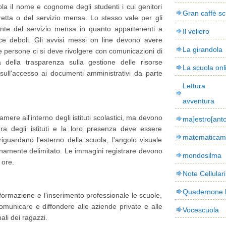
uola il nome e cognome degli studenti i cui genitori
Gran caffè sc
etta o del servizio mensa. Lo stesso vale per gli
ente del servizio mensa in quanto appartenenti a
Il veliero
ce deboli. Gli avvisi messi on line devono avere
La girandola
e persone ci si deve rivolgere con comunicazioni di
a della trasparenza sulla gestione delle risorse
La scuola onl
sull'accesso ai documenti amministrativi da parte
Lettura
avventura
mere all'interno degli istituti scolastici, ma devono
ma]estro[ant
ura degli istituti e la loro presenza deve essere
matematicam
riguardano l'esterno della scuola, l'angolo visuale
namente delimitato. Le immagini registrare devono
mondosilma
 ore.
Note Cellulari
Quadernone 
 formazione e l'inserimento professionale le scuole,
comunicare e diffondere alle aziende private e alle
Vocescuola
ali dei ragazzi.