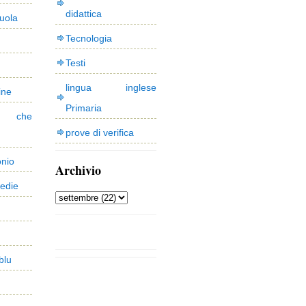
didattica
uola
Tecnologia
Testi
lingua inglese
ine
Primaria
 che
prove di verifica
onio
Archivio
edie
blu