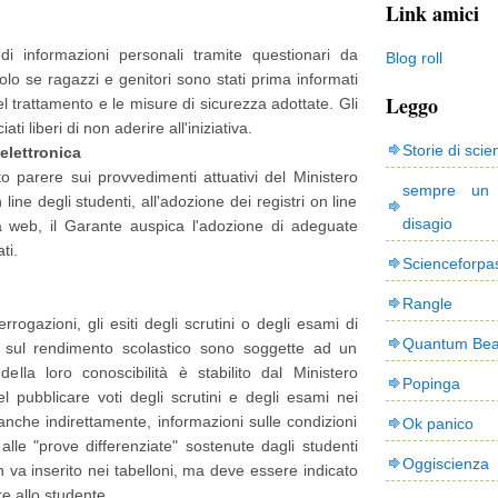
Link amici
 di informazioni personali tramite questionari da
Blog roll
olo se ragazzi e genitori sono stati prima informati
Leggo
el trattamento e le misure di sicurezza adottate. Gli
ti liberi di non aderire all'iniziativa.
Storie di scie
 elettronica
to parere sui provvedimenti attuativi del Ministero
sempre un
n line degli studenti, all'adozione dei registri on line
disagio
ia web, il Garante auspica l'adozione di adeguate
ati.
Scienceforpa
Rangle
errogazioni, gli esiti degli scrutini o degli esami di
Quantum Bea
i sul rendimento scolastico sono soggette ad un
lla loro conoscibilità è stabilito dal Ministero
Popinga
el pubblicare voti degli scrutini e degli esami nei
re, anche indirettamente, informazioni sulle condizioni
Ok panico
o alle "prove differenziate" sostenute dagli studenti
Oggiscienza
 va inserito nei tabelloni, ma deve essere indicato
re allo studente.