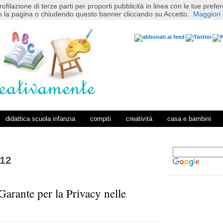
rofilazione di terze parti per proporti pubblicità in linea con le tue pref
 la pagina o chiudendo questo banner cliccando su Accetto.
Maggiori 
didattica scuola infanzia
compiti
creatività
casa e bambini
012
Garante per la Privacy nelle
P
H
o
o
s
m