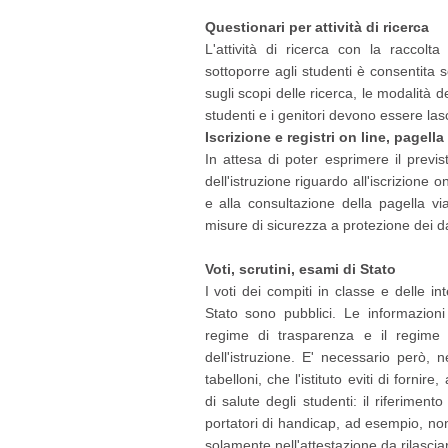
Questionari per attività di ricerca
L'attività di ricerca con la raccolta
sottoporre agli studenti è consentita s
sugli scopi delle ricerca, le modalità d
studenti e i genitori devono essere lascia
Iscrizione e registri on line, pagella
In attesa di poter esprimere il previs
dell'istruzione riguardo all'iscrizione o
e alla consultazione della pagella v
misure di sicurezza a protezione dei d
Voti, scrutini, esami di Stato
I voti dei compiti in classe e delle int
Stato sono pubblici. Le informazion
regime di trasparenza e il regime de
dell'istruzione. E' necessario però, n
tabelloni, che l'istituto eviti di forni
di salute degli studenti: il riferiment
portatori di handicap, ad esempio, non
solamente nell'attestazione da rilascia